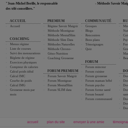
"Jean-Michel Berille, le responsable
- Méthode Savoir Maig
des télé-conseillers."
ACCUEIL
PREMIUM
COMMUNAUTÉ
RU
Accueil
Régime Savoir Maigrir
Groupes
Min
Méthode Montignac
Blogs
Nut
Méthode MentalSlim
Rencontres
Cui
COACHING
Méthode Slim Data
Bons plans
Psy
Menus régime
Méthodes Naturelles
Témoignages
For
Liste de courses
Méthode Chrono-
Quiz
Gro
Suivi des mensurations
Géno-Nutrition
Ma
Réglette de régime
Coaching Grossesse
Bea
FORUM
Exercices physiques
Compteur de calories
Forum minceur
FORUM PREMIUM
DO
Calcul poids idéal
Forum cuisine
Calcul IMC
Forum Savoir Maigrir
Forum grossesse
Dos
Courbe de poids
Forum Montignac
Forum maman bébé
Dos
Calcul IMG
Forum MentalSlim
Forum psycho
Dos
Grossesse mois par
Forum SLIM data
Forum forme santé
Dos
mois
Forum beauté
san
Forum communauté
Dos
Dos
Dos
accueil
plan du site
envoyer à une amie
témoigna