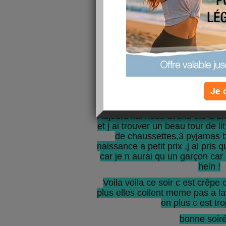
tres mal et je suis épuisé j e
journée mais rien i fait , et l
comprend rien ,pourtant je dor
bon la pêche dur 2h apres je sui
m endormir je tourne en rond da
jour se levé c est vraiment chia
etre en forme la
sinon le bébé n arrete pas de 
Je 
que j ai envie de faire pipi c est 
coup ,il doit le fair
Aujourd'hui nous avons été a un
et j ai trouver un beau tour de li
de chaussettes,3 pyjamas 
naissance a petit prix ,j ai pris q
car je n aurai qu un garçon car
hein !
Voila voila ce soir c est crêpe
plus elles collent meme pas a la 
en plus c est tro
bonne soiré