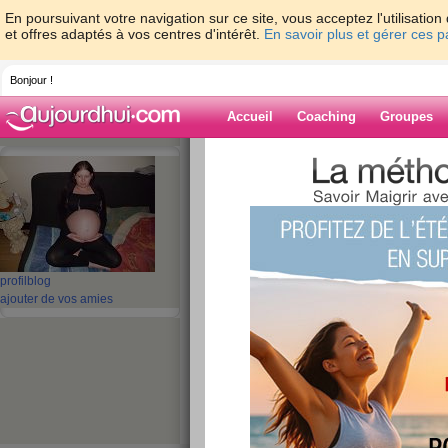
En poursuivant votre navigation sur ce site, vous acceptez l'utilisati
et offres adaptés à vos centres d'intérêt.
En savoir plus et gérer ces 
Bonjour !
Accueil
Coaching
Groupes
Accueil
>
espaces
>
titesouris77
> bilan 
Blog de titesour
aide blog
bilan semaine 19
profil
blog
ajouter de vos amies
publié le 27/11/2011 à 19:36
bonsoir les fi
Alors pour cette semaine j ai 
on vera sa la semaine prochain
ne doit pas avoir pris ,sinon la 