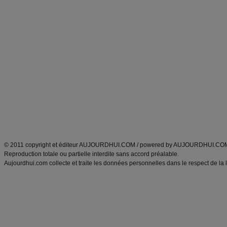
Forum minceur
Forum cuisine
Commencer un régime
boissons, vins et cocktails
Alimentation équilibrée et nutrition
astuces et bons plans
Minceur
Recette cuisine
exercices physiques
recette facile
produits minceur
Recette poulet
Tags
:
ventre plat
|
maigrir des fesses
|
abdominaux
|
régime américain
|
régime mayo
|
Découvrez aussi
:
exercices abdominaux
|
recette wok
|
ANXA Partenaires
:
Recette
de cuisine |
Recette cuisine
|
© 2011 copyright et éditeur AUJOURDHUI.COM / powered by AUJOURDHUI.CO
Reproduction totale ou partielle interdite sans accord préalable.
Aujourdhui.com collecte et traite les données personnelles dans le respect de la 