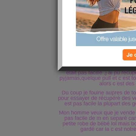
Sinon quand a moi je suis da
semaines , bébé va bien mais 
mal au ventre toute la journée
la masser avec de l huile sa m
fois au lit le mal de ventre est
dormi ,sinon se matin sa va, j ai
forme, je recommence a prendre
gommage du corps et du visag
sèche ensuite crèmage avec une
marseillai
Je 
J ai commencer a trier les affai
mes filles pour voir ce que je 
était pas facille ,j ai pu récup
pyjamas,quelque pull et c est to
alors c est des
Du coup je fouine aupres de to
pour essayer de récupéré des 
est pas facile la plupart des 
Mon homme veux que je vende les
pas facile de m en separé car
petite robe de bébé lol mais bo
gardé car la c est notr