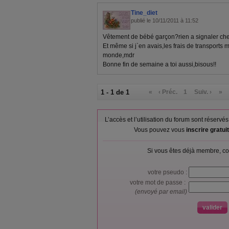
Tine_diet
publié le 10/11/2011 à 11:52
Vêtement de bébé garçon?rien a signaler chez
Et même si j`en avais,les frais de transports 
monde,mdr
Bonne fin de semaine a toi aussi,bisous!!
1 - 1 de 1
«
‹ Préc.
1
Suiv. ›
»
L’accès et l’utilisation du forum sont réser
Vous pouvez vous
inscrire gratu
Si vous êtes déjà membre, co
votre pseudo :
votre mot de passe :
(envoyé par email)