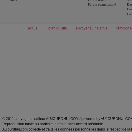
Forum communauté
Dos
Dos
Dos
accueil
plan du site
envoyer à une amie
témoigna
Forum minceur
Forum cuisine
Commencer un régime
boissons, vins et cocktails
Alimentation équilibrée et nutrition
astuces et bons plans
Minceur
Recette cuisine
exercices physiques
recette facile
produits minceur
Recette poulet
Tags
:
ventre plat
|
maigrir des fesses
|
abdominaux
|
régime américain
|
régime mayo
|
Découvrez aussi
:
exercices abdominaux
|
recette wok
|
ANXA Partenaires
:
Recette
de cuisine |
Recette cuisine
|
© 2011 copyright et éditeur AUJOURDHUI.COM / powered by AUJOURDHUI.CO
Reproduction totale ou partielle interdite sans accord préalable.
Aujourdhui.com collecte et traite les données personnelles dans le respect de la 