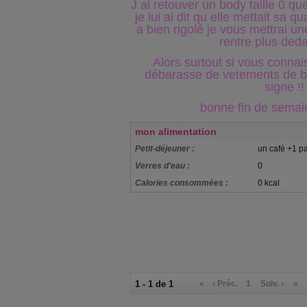
J ai retouver un body taille 0 que j
je lui ai dit qu elle mettait sa qu
a bien rigolé je vous mettrai u
rentre plus ded
Alors surtout si vous connai
débarasse de vetements de b
signe !!
bonne fin de semain
mon alimentation
Petit-déjeuner :
un café +1 p
Verres d'eau :
0
Calories consommées :
0 kcal
1 - 1 de 1
«
‹ Préc.
1
Suiv. ›
»