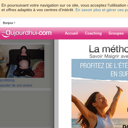
En poursuivant votre navigation sur ce site, vous acceptez l'utilisati
et offres adaptés à vos centres d'intérêt.
En savoir plus et gérer ces 
Bonjour !
Accueil
Coaching
Groupes
Accueil
>
espaces
>
titesouris77
> quelqu
Blog de titesour
aide blog
quelques nouvelle
profil
blog
ajouter de vos amies
publié le 10/11/2011 à 11:10
Je suis passez sur vos blog et j
va bien , a part Tini qui est dan
!!!