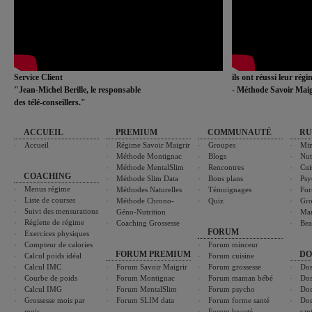
Service Client
ils ont réussi leur rég
"Jean-Michel Berille, le responsable
- Méthode Savoir Maig
des télé-conseillers."
ACCUEIL
PREMIUM
COMMUNAUTÉ
RU
Accueil
Régime Savoir Maigrir
Groupes
Min
Méthode Montignac
Blogs
Nut
Méthode MentalSlim
Rencontres
Cui
COACHING
Méthode Slim Data
Bons plans
Psy
Menus régime
Méthodes Naturelles
Témoignages
For
Liste de courses
Méthode Chrono-
Quiz
Gro
Suivi des mensurations
Géno-Nutrition
Ma
Réglette de régime
Coaching Grossesse
Bea
FORUM
Exercices physiques
Compteur de calories
Forum minceur
FORUM PREMIUM
DO
Calcul poids idéal
Forum cuisine
Calcul IMC
Forum Savoir Maigrir
Forum grossesse
Dos
Courbe de poids
Forum Montignac
Forum maman bébé
Dos
Calcul IMG
Forum MentalSlim
Forum psycho
Dos
Grossesse mois par
Forum SLIM data
Forum forme santé
Dos
mois
Forum beauté
san