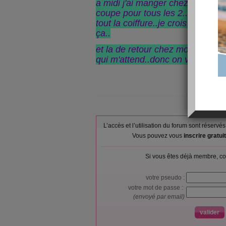
a midi j'ai manger chez mes pare
coupe pour tous les 2..d'ailleu
tout la coiffure..je crois que j'
ça..
et la de retour chez moi..rentre
qui m'attend..donc on va faire cou
L’accès et l’utilisation du forum sont réser
Vous pouvez vous
inscrire gratu
Si vous êtes déjà membre, co
votre pseudo :
votre mot de passe :
(envoyé par email)