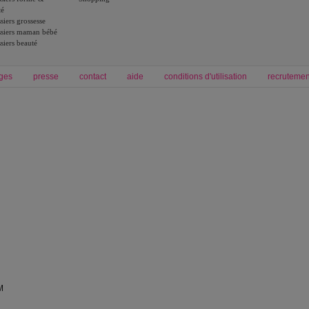
té
siers grossesse
siers maman bébé
siers beauté
ges
presse
contact
aide
conditions d'utilisation
recrutemen
Forum grossesse et bébé
Forum psychologie
envie de bébé et de devenir maman
développement personnel et spiritua
accouchement et naissance de bébé
couple et sexualité
Grossesse et femme enceinte
Psychologie
symptome grossesse
intelligence et test de qi
calendrier de grossesse
test qi
régime protéiné
|
maigrir du ventre
|
M