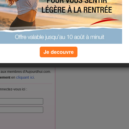
nts..apres une petite
r ça me manque pas du
aime de moins en moins
r du bois..et du menage
rt..biz a tous !
(0) commentaires
Je decouvre
vés aux membres d'Aujourdhui.com.
cliquant ici
itement
en
.
nnectez-vous ici :