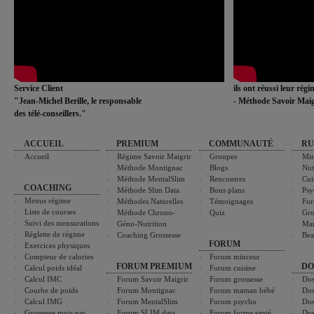
Service Client
ils ont réussi leur rég
"Jean-Michel Berille, le responsable
- Méthode Savoir Maig
des télé-conseillers."
ACCUEIL
PREMIUM
COMMUNAUTÉ
RU
Accueil
Régime Savoir Maigrir
Groupes
Min
Méthode Montignac
Blogs
Nut
Méthode MentalSlim
Rencontres
Cui
COACHING
Méthode Slim Data
Bons plans
Psy
Menus régime
Méthodes Naturelles
Témoignages
For
Liste de courses
Méthode Chrono-
Quiz
Gro
Suivi des mensurations
Géno-Nutrition
Ma
Réglette de régime
Coaching Grossesse
Bea
FORUM
Exercices physiques
Compteur de calories
Forum minceur
FORUM PREMIUM
DO
Calcul poids idéal
Forum cuisine
Calcul IMC
Forum Savoir Maigrir
Forum grossesse
Dos
Courbe de poids
Forum Montignac
Forum maman bébé
Dos
Calcul IMG
Forum MentalSlim
Forum psycho
Dos
Grossesse mois par
Forum SLIM data
Forum forme santé
Dos