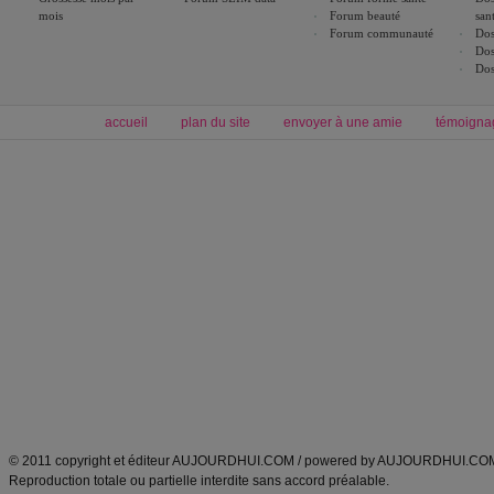
mois
Forum beauté
san
Forum communauté
Dos
Dos
Dos
accueil
plan du site
envoyer à une amie
témoigna
Forum minceur
Forum cuisine
Commencer un régime
boissons, vins et cocktails
Alimentation équilibrée et nutrition
astuces et bons plans
Minceur
Recette cuisine
exercices physiques
recette facile
produits minceur
Recette poulet
Tags
:
ventre plat
|
maigrir des fesses
|
abdominaux
|
régime américain
|
régime mayo
|
Découvrez aussi
:
exercices abdominaux
|
recette wok
|
ANXA Partenaires
:
Recette
de cuisine |
Recette cuisine
|
© 2011 copyright et éditeur AUJOURDHUI.COM / powered by AUJOURDHUI.CO
Reproduction totale ou partielle interdite sans accord préalable.