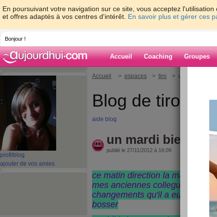
En poursuivant votre navigation sur ce site, vous acceptez l'utilisati
et offres adaptés à vos centres d'intérêt.
En savoir plus et gérer ces 
Bonjour !
Accueil
Coaching
Groupes
Accueil
>
espaces
>
tiro
> un mardi bien 
Blog de tiro
aide blog
un mardi bien remp
publié le 27/11/2012 à 16:09
profil
blog
ajouter de vos amies
ce matin direction la maison de r
mes anciennes collegues et les 
changements qu'il a eu..et dès lu
bosser