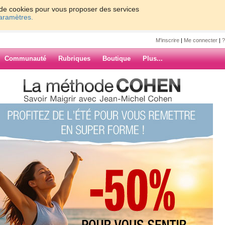
on de cookies pour vous proposer des services
paramètres.
M'inscrire
|
Me connecter
|
?
Communauté
Rubriques
Boutique
Plus...
remplit
lit
etraite pour juste revoir
nouveaux residents..les
ndi j'y retourne pour
ARCHIVES