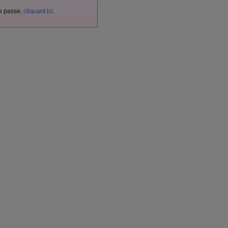
de passe,
cliquant ici
.