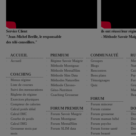
Service Client
ils ont réussi leur rég
"Jean-Michel Berille, le responsable
- Méthode Savoir Maig
des télé-conseillers."
ACCUEIL
PREMIUM
COMMUNAUTÉ
RU
Accueil
Régime Savoir Maigrir
Groupes
Min
Méthode Montignac
Blogs
Nut
Méthode MentalSlim
Rencontres
Cui
COACHING
Méthode Slim Data
Bons plans
Psy
Menus régime
Méthodes Naturelles
Témoignages
For
Liste de courses
Méthode Chrono-
Quiz
Gro
Suivi des mensurations
Géno-Nutrition
Ma
Réglette de régime
Coaching Grossesse
Bea
FORUM
Exercices physiques
Compteur de calories
Forum minceur
FORUM PREMIUM
DO
Calcul poids idéal
Forum cuisine
Calcul IMC
Forum Savoir Maigrir
Forum grossesse
Dos
Courbe de poids
Forum Montignac
Forum maman bébé
Dos
Calcul IMG
Forum MentalSlim
Forum psycho
Dos
Grossesse mois par
Forum SLIM data
Forum forme santé
Dos
mois
Forum beauté
san