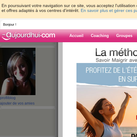
En poursuivant votre navigation sur ce site, vous acceptez l'utilisati
et offres adaptés à vos centres d'intérêt.
En savoir plus et gérer ces 
Bonjour !
Accueil
Coaching
Groupes
Accueil
>
espaces
>
tiro
> enfin le soleil!!
Blog de tiro
aide blog
enfin le soleil!!
publié le 07/03/2011 à 10:04
profil
blog
ajouter de vos amies