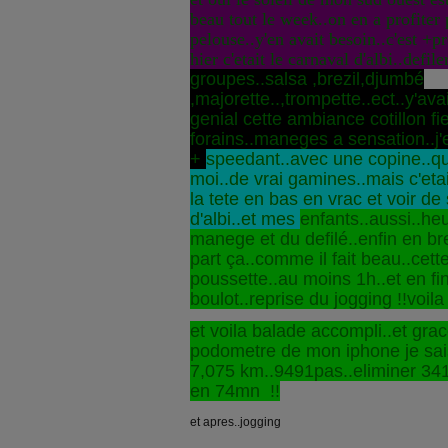
beau tout le week..on en a profiter 
pelouse..y'en avait besoin..c'est +pr
hier c'etait le carnaval d'albi..defil
groupes..salsa ,brezil,djumbé
,majorette..,trompette..ect..y'ava
genial cette ambiance cotillon fie
forains..maneges a sensation..j'en
+
speedant..avec une copine..q
moi..de vrai gamines..mais c'eta
la tete en bas en vrac et voir de s
d'albi..et mes
enfants..aussi..he
manege et du defilé..enfin en b
part ça..comme il fait beau..cet
poussette..au moins 1h..et en fin
boulot..reprise du jogging !!voil
et voila balade accompli..et grac
podometre de mon iphone je sais
7,075 km..9491pas..eliminer 341.
en 74mn !!
et apres..jogging