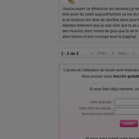
coucou,super ce dimanche au carnaval,ça re
dois avoir du soleil aujourd'hui!moi ça me d
tu as toujours ton âme de sportive,alors pour 
dépotes tellement que je suis sûre que tu as 
des muscles,donc moins de gras que tu ne le 
allez bisous et bon courage pour le jogging!
1 - 2 de 2
«
‹ Préc.
1
Suiv. ›
»
L’accès et l’utilisation du forum sont réser
Vous pouvez vous
inscrire gratu
Si vous êtes déjà membre, co
votre pseudo :
votre mot de passe :
(envoyé par email)
Si vous avez oublié votre mot 