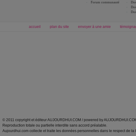
Forum communauté
Dos
Dos
Dos
accueil
plan du site
envoyer à une amie
témoigna
Forum minceur
Forum cuisine
Commencer un régime
boissons, vins et cocktails
Alimentation équilibrée et nutrition
astuces et bons plans
Minceur
Recette cuisine
exercices physiques
recette facile
produits minceur
Recette poulet
Tags
:
ventre plat
|
maigrir des fesses
|
abdominaux
|
régime américain
|
régime mayo
|
Découvrez aussi
:
exercices abdominaux
|
recette wok
|
ANXA Partenaires
:
Recette
de cuisine |
Recette cuisine
|
© 2011 copyright et éditeur AUJOURDHUI.COM / powered by AUJOURDHUI.CO
Reproduction totale ou partielle interdite sans accord préalable.
Aujourdhui.com collecte et traite les données personnelles dans le respect de la 