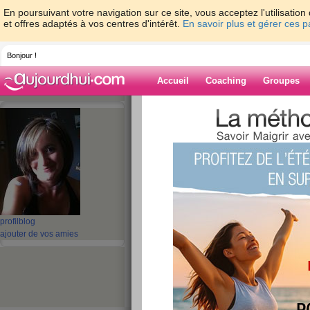
En poursuivant votre navigation sur ce site, vous acceptez l'utilisati
et offres adaptés à vos centres d'intérêt.
En savoir plus et gérer ces 
Bonjour !
Accueil
Coaching
Groupes
Accueil
>
espaces
>
tiro
> un peu naze ..
Blog de tiro
aide blog
un peu naze ..
publié le 01/03/2011 à 08:40
profil
blog
ajouter de vos amies
bouh oui depuis hier apres midi g
meme fait une sieste pdt que le 
enfants sont en vacances depuis 
vendredi soir j'ai du aller au doc
fievreux..et resultat..la grippe..