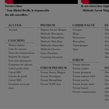
Service Client
ils ont réussi leur rég
"Jean-Michel Berille, le responsable
- Méthode Savoir Maig
des télé-conseillers."
ACCUEIL
PREMIUM
COMMUNAUTÉ
RU
Accueil
Régime Savoir Maigrir
Groupes
Min
Méthode Montignac
Blogs
Nut
Méthode MentalSlim
Rencontres
Cui
COACHING
Méthode Slim Data
Bons plans
Psy
Menus régime
Méthodes Naturelles
Témoignages
For
Liste de courses
Méthode Chrono-
Quiz
Gro
Suivi des mensurations
Géno-Nutrition
Ma
Réglette de régime
Coaching Grossesse
Bea
FORUM
Exercices physiques
Compteur de calories
Forum minceur
FORUM PREMIUM
DO
Calcul poids idéal
Forum cuisine
Calcul IMC
Forum Savoir Maigrir
Forum grossesse
Dos
Courbe de poids
Forum Montignac
Forum maman bébé
Dos
Calcul IMG
Forum MentalSlim
Forum psycho
Dos
Grossesse mois par
Forum SLIM data
Forum forme santé
Dos
mois
Forum beauté
san
Forum communauté
Dos
Dos
Dos