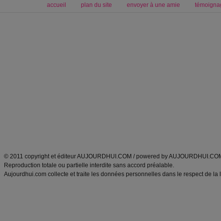
accueil
plan du site
envoyer à une amie
témoigna
Forum minceur
Forum cuisine
Commencer un régime
boissons, vins et cocktails
Alimentation équilibrée et nutrition
astuces et bons plans
Minceur
Recette cuisine
exercices physiques
recette facile
produits minceur
Recette poulet
Tags
:
ventre plat
|
maigrir des fesses
|
abdominaux
|
régime américain
|
régime mayo
|
Découvrez aussi
:
exercices abdominaux
|
recette wok
|
ANXA Partenaires
:
Recette
de cuisine |
Recette cuisine
|
© 2011 copyright et éditeur AUJOURDHUI.COM / powered by AUJOURDHUI.CO
Reproduction totale ou partielle interdite sans accord préalable.
Aujourdhui.com collecte et traite les données personnelles dans le respect de la 