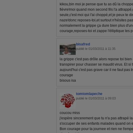
kikou,bin moi je pense que tu as dû la chopp
fièvre!moi quand mon second fils l'a attrapp
seule,c'est moi qui l'ai choppé,et je peux te 
naze!donc reposes-toi,et surtout n'hésites pas
normalement la grippe ça dure bien plus d'u
courage,reposes-toi et zappe l'élliptique les 
bisafred
publié le 01/03/2011 à 11:35
la grippe c'est pas drôle alors repose toi bien 
transpirer pour chasser se maudit virus. Et si t
aujourd'hui c'est pas grave car il ne faut pas t
courage
bisous isa
tomtomlapeche
publié le 01/03/2011 à 09:03
coucou miss
j'espère sincerement que tu n'a pas attrapé la 
s'occuper de ses enfants malades quand on e
Bon courage pour ta journee et rien ne t'emp