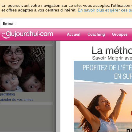
En poursuivant votre navigation sur ce site, vous acceptez l'utilisati
et offres adaptés à vos centres d'intérêt.
En savoir plus et gérer ces 
Bonjour !
Accueil
Coaching
Groupes
Accueil
>
espaces
>
tinaide
> abdos...
Blog de tinaide
aide blog
abdos...
publié le 15/05/2009 à 14:39
profil
blog
ajouter de vos amies