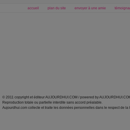
accueil
plan du site
envoyer à une amie
témoigna
Forum minceur
Forum cuisine
Commencer un régime
boissons, vins et cocktails
Alimentation équilibrée et nutrition
astuces et bons plans
Minceur
Recette cuisine
exercices physiques
recette facile
produits minceur
Recette poulet
Tags
:
ventre plat
|
maigrir des fesses
|
abdominaux
|
régime américain
|
régime mayo
|
Découvrez aussi
:
exercices abdominaux
|
recette wok
|
ANXA Partenaires
:
Recette
de cuisine |
Recette cuisine
|
© 2011 copyright et éditeur AUJOURDHUI.COM / powered by AUJOURDHUI.CO
Reproduction totale ou partielle interdite sans accord préalable.
Aujourdhui.com collecte et traite les données personnelles dans le respect de la 