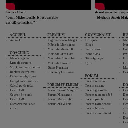
Service Client
ils ont réussi leur rég
"Jean-Michel Berille, le responsable
- Méthode Savoir Maig
des télé-conseillers."
ACCUEIL
PREMIUM
COMMUNAUTÉ
RU
Accueil
Régime Savoir Maigrir
Groupes
Min
Méthode Montignac
Blogs
Nut
Méthode MentalSlim
Rencontres
Cui
COACHING
Méthode Slim Data
Bons plans
Psy
Menus régime
Méthodes Naturelles
Témoignages
For
Liste de courses
Méthode Chrono-
Quiz
Gro
Suivi des mensurations
Géno-Nutrition
Ma
Réglette de régime
Coaching Grossesse
Bea
FORUM
Exercices physiques
Compteur de calories
Forum minceur
FORUM PREMIUM
DO
Calcul poids idéal
Forum cuisine
Calcul IMC
Forum Savoir Maigrir
Forum grossesse
Dos
Courbe de poids
Forum Montignac
Forum maman bébé
Dos
Calcul IMG
Forum MentalSlim
Forum psycho
Dos
Grossesse mois par
Forum SLIM data
Forum forme santé
Dos
mois
Forum beauté
san
Forum communauté
Dos
Dos
Dos