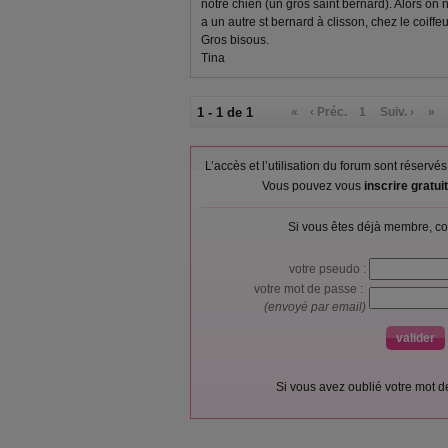
notre chien (un gros saint bernard). Alors on ne
a un autre st bernard à clisson, chez le coiffe
Gros bisous.
Tina
1 - 1 de 1
«
‹ Préc.
1
Suiv. ›
»
L’accès et l’utilisation du forum sont réser
Vous pouvez vous
inscrire gratu
Si vous êtes déjà membre, co
votre pseudo :
votre mot de passe :
(envoyé par email)
Si vous avez oublié votre mot 