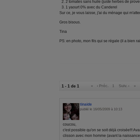
2 tomates sans huile (juste herbes de proven
1 yaourt 0% avec du Canderel
Sur ce, je vous laisse, j'ai du ménage qui m'atte
Gros bisous.
Tina
PS: en photo, mon fils qui se régale (il a bien rai
1 - 1 de 1
«
‹ Préc.
1
Suiv. ›
»
tinaide
publié le 16/05/2009 à 10:13
coucou,
c'est possible qu'on se soit déjà croisée!!! A
clisson avec mon homme (avant la naissance