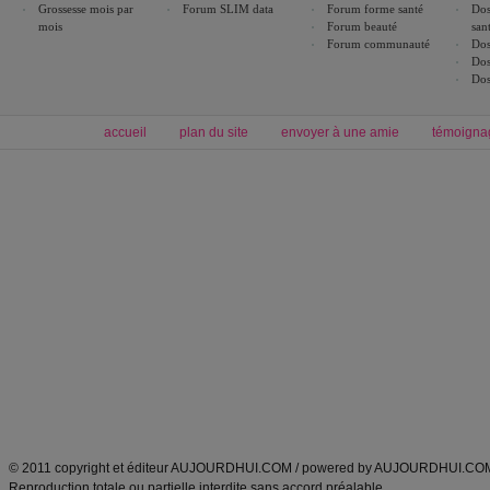
Grossesse mois par
Forum SLIM data
Forum forme santé
Dos
mois
Forum beauté
san
Forum communauté
Dos
Dos
Dos
accueil
plan du site
envoyer à une amie
témoigna
Forum minceur
Forum cuisine
Commencer un régime
boissons, vins et cocktails
Alimentation équilibrée et nutrition
astuces et bons plans
Minceur
Recette cuisine
exercices physiques
recette facile
produits minceur
Recette poulet
Tags
:
ventre plat
|
maigrir des fesses
|
abdominaux
|
régime américain
|
régime mayo
|
Découvrez aussi
:
exercices abdominaux
|
recette wok
|
ANXA Partenaires
:
Recette
de cuisine |
Recette cuisine
|
© 2011 copyright et éditeur AUJOURDHUI.COM / powered by AUJOURDHUI.CO
Reproduction totale ou partielle interdite sans accord préalable.