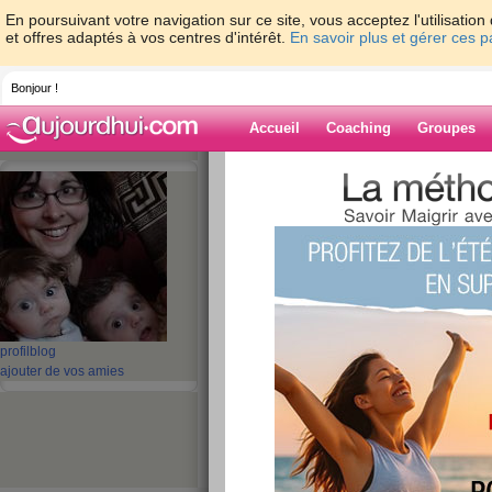
En poursuivant votre navigation sur ce site, vous acceptez l'utilisati
et offres adaptés à vos centres d'intérêt.
En savoir plus et gérer ces 
Bonjour !
Accueil
Coaching
Groupes
Accueil
>
espaces
>
tinaide
> Bien le bon
Blog de tinaide
aide blog
Bien le bonjour
publié le 10/05/2009 à 14:42
profil
blog
ajouter de vos amies