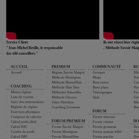
Service Client
ils ont réussi leur rég
"Jean-Michel Berille, le responsable
- Méthode Savoir Maig
des télé-conseillers."
ACCUEIL
PREMIUM
COMMUNAUTÉ
RU
Accueil
Régime Savoir Maigrir
Groupes
Min
Méthode Montignac
Blogs
Nut
Méthode MentalSlim
Rencontres
Cui
COACHING
Méthode Slim Data
Bons plans
Psy
Menus régime
Méthodes Naturelles
Témoignages
For
Liste de courses
Méthode Chrono-
Quiz
Gro
Suivi des mensurations
Géno-Nutrition
Ma
Réglette de régime
Coaching Grossesse
Bea
FORUM
Exercices physiques
Compteur de calories
Forum minceur
FORUM PREMIUM
DO
Calcul poids idéal
Forum cuisine
Calcul IMC
Forum Savoir Maigrir
Forum grossesse
Dos
Courbe de poids
Forum Montignac
Forum maman bébé
Dos
Calcul IMG
Forum MentalSlim
Forum psycho
Dos