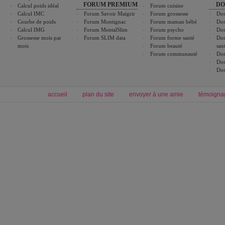
FORUM PREMIUM
DO
Calcul poids idéal
Forum cuisine
Calcul IMC
Forum Savoir Maigrir
Forum grossesse
Dos
Courbe de poids
Forum Montignac
Forum maman bébé
Dos
Calcul IMG
Forum MentalSlim
Forum psycho
Dos
Grossesse mois par
Forum SLIM data
Forum forme santé
Dos
mois
Forum beauté
san
Forum communauté
Dos
Dos
Dos
accueil
plan du site
envoyer à une amie
témoigna
Forum minceur
Forum cuisine
Commencer un régime
boissons, vins et cocktails
Alimentation équilibrée et nutrition
astuces et bons plans
Minceur
Recette cuisine
exercices physiques
recette facile
produits minceur
Recette poulet
Tags
:
ventre plat
|
maigrir des fesses
|
abdominaux
|
régime américain
|
régime mayo
|
Découvrez aussi
:
exercices abdominaux
|
recette wok
|