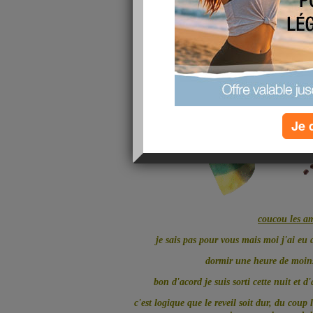
Je 
coucou les a
je sais pas pour vous mais moi j'ai eu
dormir une heure de moins 
bon d'acord je suis sorti cette nuit et d'
c'est logique que le reveil soit dur, du cou