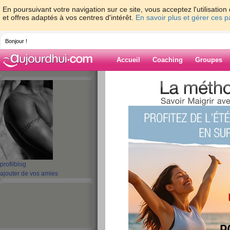
En poursuivant votre navigation sur ce site, vous acceptez l'utilisati
et offres adaptés à vos centres d'intérêt.
En savoir plus et gérer ces 
Bonjour !
Accueil
Coaching
Groupes
Accueil
>
espaces
>
tina77
> dur le chan
Blog de tina77
aide blog
dur le changement
publié le 29/03/2009 à 17:36
profil
blog
ajouter de vos amies