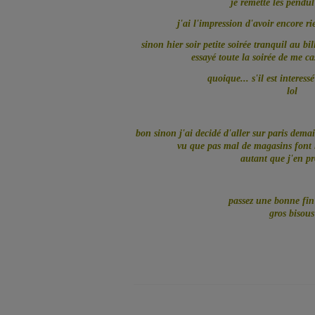
je remette les pendul
j'ai l'impression d'avoir encore r
sinon hier soir petite soirée tranquil au b
essayé toute la soirée de me c
quoique... s'il est interess
lol
bon sinon j'ai decidé d'aller sur paris demai
vu que pas mal de magasins font l
autant que j'en pro
passez une bonne fin
gros bisous