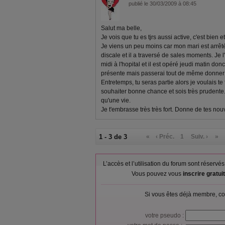
publié le 30/03/2009 à 08:45
Salut ma belle,
Je vois que tu es tjrs aussi active, c'est bien e
Je viens un peu moins car mon mari est arrêt
discale et il a traversé de sales moments. J
midi à l'hopital et il est opéré jeudi matin do
présente mais passerai tout de même donner
Entretemps, tu seras partie alors je voulais te 
souhaiter bonne chance et sois très prudente..
qu'une vie.
Je t'embrasse très très fort. Donne de tes nou
1 - 3 de 3
«
‹ Préc.
1
Suiv. ›
»
L’accès et l’utilisation du forum sont réser
Vous pouvez vous
inscrire gratu
Si vous êtes déjà membre, co
votre pseudo :