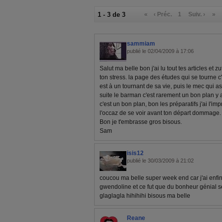
1 - 3 de 3
«
‹ Préc.
1
Suiv. ›
»
sammiam
publié le 02/04/2009 à 17:06
Salut ma belle bon j'ai lu tout tes articles et z
ton stress. la page des études qui se tourne 
est à un tournant de sa vie, puis le mec qui as
suite le barman c'est rarement un bon plan y 
c'est un bon plan, bon les préparatifs j'ai l'
l'occaz de se voir avant ton départ dommage.
Bon je t'embrasse gros bisous.
Sam
isis12
publié le 30/03/2009 à 21:02
coucou ma belle super week end car j'ai enfin
gwendoline et ce fut que du bonheur génial seul
glaglagla hihihihi bisous ma belle
Reane