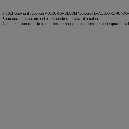
ANXA Partenaires
:
Recette
de cuisine |
Recette cuisine
|
© 2011 copyright et éditeur AUJOURDHUI.COM / powered by AUJOURDHUI.CO
Reproduction totale ou partielle interdite sans accord préalable.
Aujourdhui.com collecte et traite les données personnelles dans le respect de la 