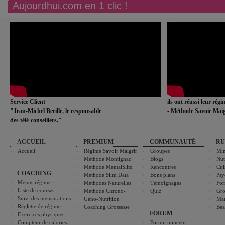
Aujourdhui.com en 1 clic !
Service Client
ils ont réussi leur rég
"Jean-Michel Berille, le responsable
- Méthode Savoir Maig
des télé-conseillers."
ACCUEIL
PREMIUM
COMMUNAUTÉ
RU
Accueil
Régime Savoir Maigrir
Groupes
Min
Méthode Montignac
Blogs
Nut
Méthode MentalSlim
Rencontres
Cui
COACHING
Méthode Slim Data
Bons plans
Psy
Menus régime
Méthodes Naturelles
Témoignages
For
Liste de courses
Méthode Chrono-
Quiz
Gro
Suivi des mensurations
Géno-Nutrition
Ma
Réglette de régime
Coaching Grossesse
Bea
FORUM
Exercices physiques
Compteur de calories
Forum minceur