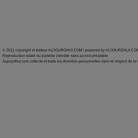
exercices physiques
recette facile
produits minceur
Recette poulet
Tags
:
ventre plat
|
maigrir des fesses
|
abdominaux
|
régime américain
|
régime mayo
|
Découvrez aussi
:
exercices abdominaux
|
recette wok
|
ANXA Partenaires
:
Recette
de cuisine |
Recette cuisine
|
© 2011 copyright et éditeur AUJOURDHUI.COM / powered by AUJOURDHUI.CO
Reproduction totale ou partielle interdite sans accord préalable.
Aujourdhui.com collecte et traite les données personnelles dans le respect de la 