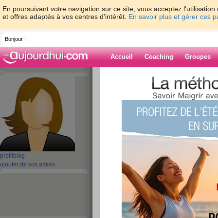
En poursuivant votre navigation sur ce site, vous acceptez l'utilisati
et offres adaptés à vos centres d'intérêt.
En savoir plus et gérer ces 
Bonjour !
Accueil
Coaching
Groupes
Accueil
>
espaces
>
thomasbattery
> High
CONQUEST S23
Blog de thomasb
aide blog
High quality CON
profil
blog
CONQUEST S23
ajouter de vos amies
publié le 29/04/2025 à 10:07
Premium quality CONQUEST S23 replacement 
replacement battery is compatible with the orig
reliable performance and high durability, it is g