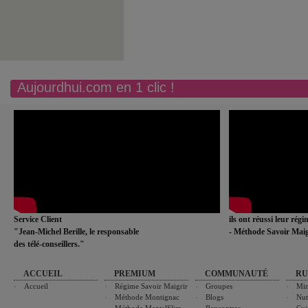
Aujourdhui.com en 1 clic !
Service Client
ils ont réussi leur rég
"Jean-Michel Berille, le responsable
- Méthode Savoir Maig
des télé-conseillers."
ACCUEIL
PREMIUM
COMMUNAUTÉ
RU
Accueil
Régime Savoir Maigrir
Groupes
Min
Méthode Montignac
Blogs
Nut