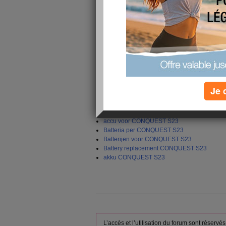
rated capacity for 12 months from the date of s
More you can visit at [
shopbatteries.org.uk
]. We
30-day refund.
CONQUEST S23 replacement battery for CO
Brand:
CONQUEST
Capacity:
10000mAh
Je 
Voltage:
3.8V
battery shop CONQUEST S23
batteri CONQUEST S23
accu voor CONQUEST S23
Batteria per CONQUEST S23
Batterijen voor CONQUEST S23
Battery replacement CONQUEST S23
akku CONQUEST S23
L’accès et l’utilisation du forum sont réser