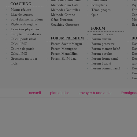
Méthode MentalSlim
Rencontres
Cui
COACHING
Méthode Slim Data
Bons plans
Psy
Menus régime
Méthodes Naturelles
Témoignages
For
Liste de courses
Méthode Chrono-
Quiz
Gro
Suivi des mensurations
Géno-Nutrition
Ma
Réglette de régime
Coaching Grossesse
Bea
FORUM
Exercices physiques
Compteur de calories
Forum minceur
FORUM PREMIUM
DO
Calcul poids idéal
Forum cuisine
Calcul IMC
Forum Savoir Maigrir
Forum grossesse
Dos
Courbe de poids
Forum Montignac
Forum maman bébé
Dos
Calcul IMG
Forum MentalSlim
Forum psycho
Dos
Grossesse mois par
Forum SLIM data
Forum forme santé
Dos
mois
Forum beauté
san
Forum communauté
Dos
Dos
Dos
accueil
plan du site
envoyer à une amie
témoigna
Forum minceur
Forum cuisine
Commencer un régime
boissons, vins et cocktails
Alimentation équilibrée et nutrition
astuces et bons plans
Minceur
Recette cuisine