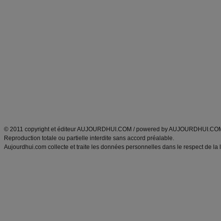
Commencer un régime
boissons, vins et cocktails
Alimentation équilibrée et nutrition
astuces et bons plans
Minceur
Recette cuisine
exercices physiques
recette facile
produits minceur
Recette poulet
Tags
:
ventre plat
|
maigrir des fesses
|
abdominaux
|
régime américain
|
régime mayo
|
Découvrez aussi
:
exercices abdominaux
|
recette wok
|
ANXA Partenaires
:
Recette
de cuisine |
Recette cuisine
|
© 2011 copyright et éditeur AUJOURDHUI.COM / powered by AUJOURDHUI.CO
Reproduction totale ou partielle interdite sans accord préalable.
Aujourdhui.com collecte et traite les données personnelles dans le respect de la 