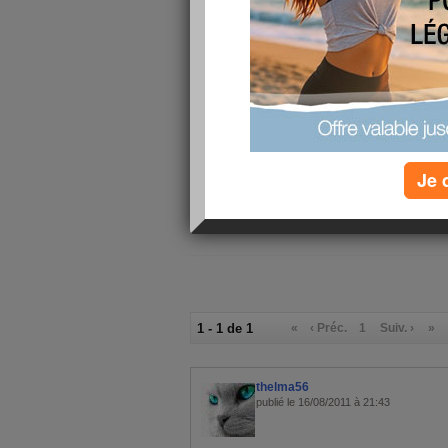
8/10
j'ai fait
au
Connaissez
régime mé
?
Je 
1 - 1 de 1
«
‹ Préc.
1
Suiv. ›
»
thelma56
publié le 16/08/2011 à 21:43