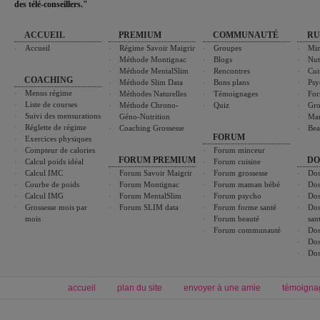
des télé-conseillers."
ACCUEIL
PREMIUM
COMMUNAUTÉ
RU
Accueil
Régime Savoir Maigrir
Groupes
Min
Méthode Montignac
Blogs
Nut
Méthode MentalSlim
Rencontres
Cui
COACHING
Méthode Slim Data
Bons plans
Psy
Menus régime
Méthodes Naturelles
Témoignages
For
Liste de courses
Méthode Chrono-
Quiz
Gro
Suivi des mensurations
Géno-Nutrition
Ma
Réglette de régime
Coaching Grossesse
Bea
FORUM
Exercices physiques
Compteur de calories
Forum minceur
FORUM PREMIUM
DO
Calcul poids idéal
Forum cuisine
Calcul IMC
Forum Savoir Maigrir
Forum grossesse
Dos
Courbe de poids
Forum Montignac
Forum maman bébé
Dos
Calcul IMG
Forum MentalSlim
Forum psycho
Dos
Grossesse mois par
Forum SLIM data
Forum forme santé
Dos
mois
Forum beauté
san
Forum communauté
Dos
Dos
Dos
accueil
plan du site
envoyer à une amie
témoigna
Forum minceur
Forum cuisine