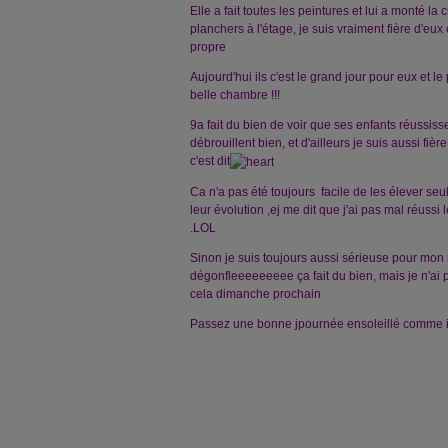
Elle a fait toutes les peintures et lui a monté la
planchers à l'étage, je suis vraiment fière d'eux
propre
Aujourd'hui ils c'est le grand jour pour eux et le p
belle chambre !!!
9a fait du bien de voir que ses enfants réussisse
débrouillent bien, et d'ailleurs je suis aussi fièr
c'est dit
Ca n'a pas été toujours facile de les élever seu
leur évolution ,ej me dit que j'ai pas mal réussi 
.LOL
Sinon je suis toujours aussi sérieuse pour mon 
dégonfleeeeeeeee ça fait du bien, mais je n'ai 
cela dimanche prochain
Passez une bonne jpournée ensoleillé comme ic