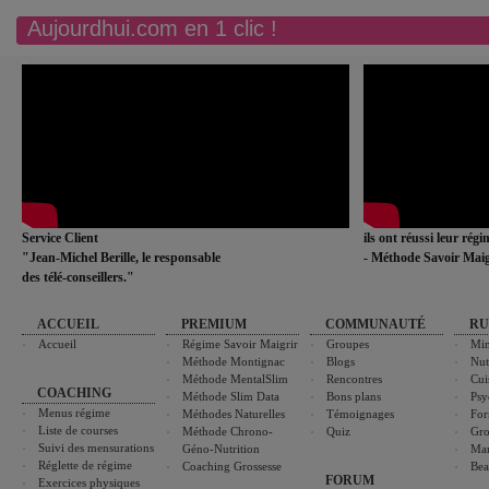
Aujourdhui.com en 1 clic !
Service Client
ils ont réussi leur rég
"Jean-Michel Berille, le responsable
- Méthode Savoir Maig
des télé-conseillers."
ACCUEIL
PREMIUM
COMMUNAUTÉ
RU
Accueil
Régime Savoir Maigrir
Groupes
Min
Méthode Montignac
Blogs
Nut
Méthode MentalSlim
Rencontres
Cui
COACHING
Méthode Slim Data
Bons plans
Psy
Menus régime
Méthodes Naturelles
Témoignages
For
Liste de courses
Méthode Chrono-
Quiz
Gro
Suivi des mensurations
Géno-Nutrition
Ma
Réglette de régime
Coaching Grossesse
Bea
FORUM
Exercices physiques