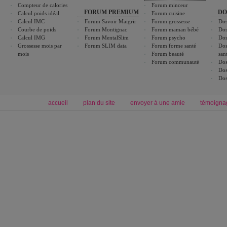
Compteur de calories
Forum minceur
FORUM PREMIUM
DO
Calcul poids idéal
Forum cuisine
Calcul IMC
Forum Savoir Maigrir
Forum grossesse
Dos
Courbe de poids
Forum Montignac
Forum maman bébé
Dos
Calcul IMG
Forum MentalSlim
Forum psycho
Dos
Grossesse mois par
Forum SLIM data
Forum forme santé
Dos
mois
Forum beauté
san
Forum communauté
Dos
Dos
Dos
accueil
plan du site
envoyer à une amie
témoigna
Forum minceur
Forum cuisine
Commencer un régime
boissons, vins et cocktails
Alimentation équilibrée et nutrition
astuces et bons plans
Minceur
Recette cuisine
exercices physiques
recette facile
produits minceur
Recette poulet
Tags
:
ventre plat
|
maigrir des fesses
|
abdominaux
|
régime américain
|
régime mayo
|
Découvrez aussi
:
exercices abdominaux
|
recette wok
|