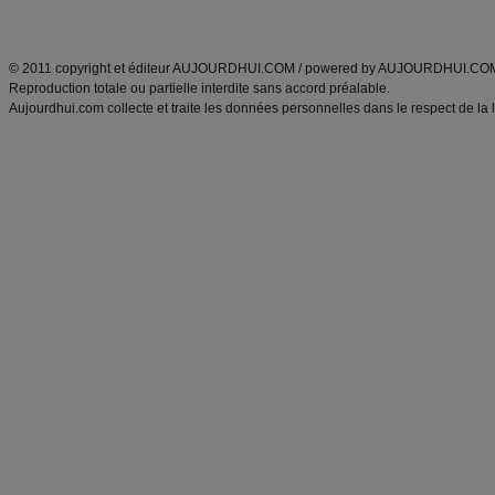
ANXA Partenaires
:
Recette
de cuisine |
Recette cuisine
|
© 2011 copyright et éditeur AUJOURDHUI.COM / powered by AUJOURDHUI.CO
Reproduction totale ou partielle interdite sans accord préalable.
Aujourdhui.com collecte et traite les données personnelles dans le respect de la 