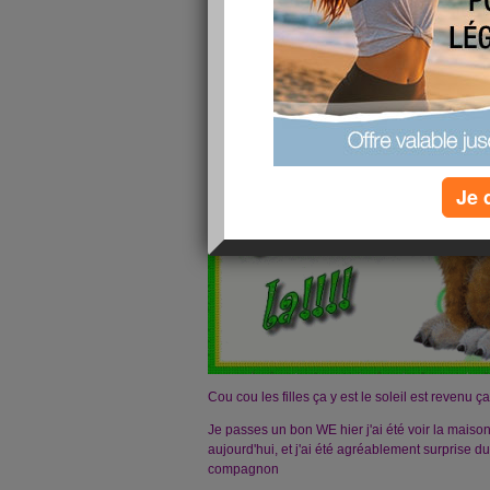
Je 
Cou cou les filles ça y est le soleil est revenu ça 
Je passes un bon WE hier j'ai été voir la maiso
aujourd'hui, et j'ai été agréablement surprise du
compagnon