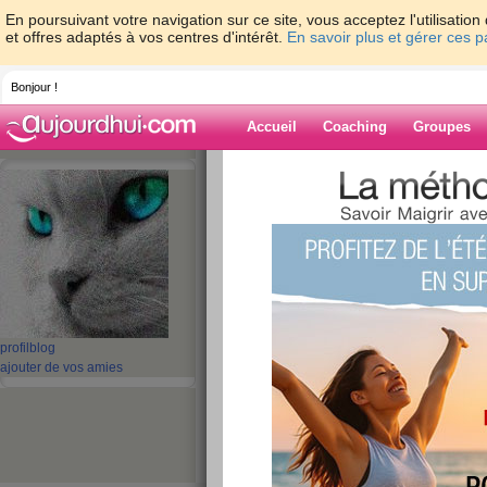
En poursuivant votre navigation sur ce site, vous acceptez l'utilisati
et offres adaptés à vos centres d'intérêt.
En savoir plus et gérer ces 
Bonjour !
Accueil
Coaching
Groupes
Accueil
>
espaces
>
thelma56
> Le soleil
Blog de thelma
aide blog
Le soleil est reven
publié le 15/08/2011 à 12:37
profil
blog
ajouter de vos amies