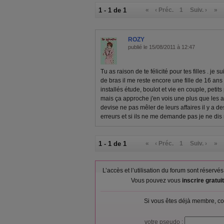
1 - 1 de 1
«
‹ Préc.
1
Suiv. ›
»
ROZY
publié le 15/08/2011 à 12:47
Tu as raison de te félicité pour tes filles . je 
de bras il me reste encore une fille de 16 ans
installés étude, boulot et vie en couple, petit
mais ça approche j'en vois une plus que les
devise ne pas mêler de leurs affaires il y a d
erreurs et si ils ne me demande pas je ne dis r
1 - 1 de 1
«
‹ Préc.
1
Suiv. ›
»
L’accès et l’utilisation du forum sont réser
Vous pouvez vous
inscrire gratu
Si vous êtes déjà membre, co
votre pseudo :