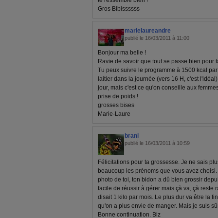
te ressemble bien !
Gros Bibissssss
marielaureandre
publié le 16/03/2011 à 11:00
Bonjour ma belle !
Ravie de savoir que tout se passe bien pour t
Tu peux suivre le programme à 1500 kcal par j
laitier dans la journée (vers 16 H, c'est l'idéal
jour, mais c'est ce qu'on conseille aux femmes
prise de poids !
grosses bises
Marie-Laure
brani
publié le 16/03/2011 à 10:59
Félicitations pour ta grossesse. Je ne sais plus 
beaucoup les prénoms que vous avez choisi.
photo de toi, ton bidon a dû bien grossir depui
facile de réussir à gérer mais çà va, çà rest
disait 1 kilo par mois. Le plus dur va être la f
qu'on a plus envie de manger. Mais je suis sûr
Bonne continuation. Biz