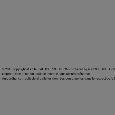
Forum minceur
Forum cuisine
Commencer un régime
boissons, vins et cocktails
Alimentation équilibrée et nutrition
astuces et bons plans
Minceur
Recette cuisine
exercices physiques
recette facile
produits minceur
Recette poulet
Tags
:
ventre plat
|
maigrir des fesses
|
abdominaux
|
régime américain
|
régime mayo
|
Découvrez aussi
:
exercices abdominaux
|
recette wok
|
ANXA Partenaires
:
Recette
de cuisine |
Recette cuisine
|
© 2011 copyright et éditeur AUJOURDHUI.COM / powered by AUJOURDHUI.CO
Reproduction totale ou partielle interdite sans accord préalable.
Aujourdhui.com collecte et traite les données personnelles dans le respect de la 