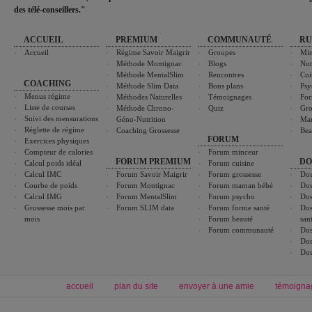
des télé-conseillers."
ACCUEIL
PREMIUM
COMMUNAUTÉ
RU
Accueil
Régime Savoir Maigrir
Groupes
Min
Méthode Montignac
Blogs
Nut
Méthode MentalSlim
Rencontres
Cui
COACHING
Méthode Slim Data
Bons plans
Psy
Menus régime
Méthodes Naturelles
Témoignages
For
Liste de courses
Méthode Chrono-
Quiz
Gro
Suivi des mensurations
Géno-Nutrition
Ma
Réglette de régime
Coaching Grossesse
Bea
FORUM
Exercices physiques
Compteur de calories
Forum minceur
FORUM PREMIUM
DO
Calcul poids idéal
Forum cuisine
Calcul IMC
Forum Savoir Maigrir
Forum grossesse
Dos
Courbe de poids
Forum Montignac
Forum maman bébé
Dos
Calcul IMG
Forum MentalSlim
Forum psycho
Dos
Grossesse mois par
Forum SLIM data
Forum forme santé
Dos
mois
Forum beauté
san
Forum communauté
Dos
Dos
Dos
accueil
plan du site
envoyer à une amie
témoigna