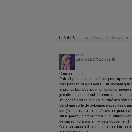
1 - 3 de 3
«
‹ Préc.
1
Suiv. ›
»
Yeliel
publié le 16/03/2011 à 13:35
Coucou la belle !!!
Roh s'il y a un moment où faut pas trop se pre
bien pendant ta grossesse ! Du moment que tu 
tu prends ben c'est pour ton loulou et meme s
je crois pas que ce soit énorme ce que tu as p
J'ai pensé à toi ce midi j'ai cuisiné des pâte
plutôt une sorte de bolognaise avec des cha
que j'ai beaucoup de mal à cuisiner pour moi
sur le pouce, le premier truc que j'attrape dan
de cuisson lol mais je m'y mets doucement !
Ca à l'air super joli la chambre pour ton loul