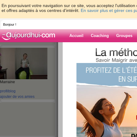
En poursuivant votre navigation sur ce site, vous acceptez l'utilisati
et offres adaptés à vos centres d'intérêt.
En savoir plus et gérer ces 
Bonjour !
Accueil
Coaching
Groupes
Accueil
>
espaces
>
tatiana68
> Enfin un
Blog de tatiana
aide blog
Marraine
Enfin une grosses
profil
blog
publié le 16/03/2011 à 10:51
ajouter de vos amies
Enfin des soucis de gro
calme
, les nausées sont
jours sur deux c'est mi
jours mais enfin bon
fa