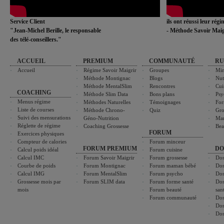
Service Client
ils ont réussi leur rég
"Jean-Michel Berille, le responsable
- Méthode Savoir Maig
des télé-conseillers."
ACCUEIL
PREMIUM
COMMUNAUTÉ
RU
Accueil
Régime Savoir Maigrir
Groupes
Min
Méthode Montignac
Blogs
Nut
Méthode MentalSlim
Rencontres
Cui
COACHING
Méthode Slim Data
Bons plans
Psy
Menus régime
Méthodes Naturelles
Témoignages
For
Liste de courses
Méthode Chrono-
Quiz
Gro
Suivi des mensurations
Géno-Nutrition
Ma
Réglette de régime
Coaching Grossesse
Bea
FORUM
Exercices physiques
Compteur de calories
Forum minceur
FORUM PREMIUM
DO
Calcul poids idéal
Forum cuisine
Calcul IMC
Forum Savoir Maigrir
Forum grossesse
Dos
Courbe de poids
Forum Montignac
Forum maman bébé
Dos
Calcul IMG
Forum MentalSlim
Forum psycho
Dos
Grossesse mois par
Forum SLIM data
Forum forme santé
Dos
mois
Forum beauté
san
Forum communauté
Dos
Dos
Dos