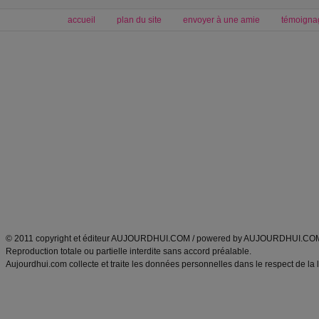
accueil
plan du site
envoyer à une amie
témoigna
Forum minceur
Forum cuisine
Commencer un régime
boissons, vins et cocktails
Alimentation équilibrée et nutrition
astuces et bons plans
Minceur
Recette cuisine
exercices physiques
recette facile
produits minceur
Recette poulet
Tags
:
ventre plat
|
maigrir des fesses
|
abdominaux
|
régime américain
|
régime mayo
|
Découvrez aussi
:
exercices abdominaux
|
recette wok
|
ANXA Partenaires
:
Recette
de cuisine |
Recette cuisine
|
© 2011 copyright et éditeur AUJOURDHUI.COM / powered by AUJOURDHUI.CO
Reproduction totale ou partielle interdite sans accord préalable.
Aujourdhui.com collecte et traite les données personnelles dans le respect de la 