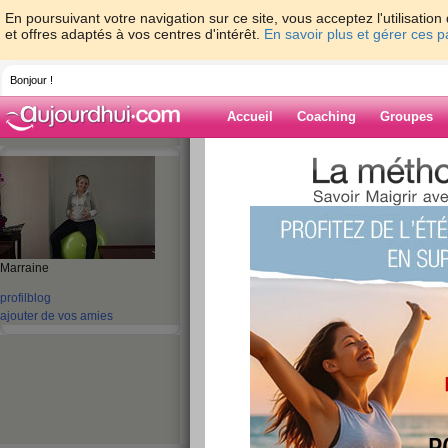
En poursuivant votre navigation sur ce site, vous acceptez l'utilisati
et offres adaptés à vos centres d'intérêt.
En savoir plus et gérer ces 
Bonjour !
Accueil
Coaching
Groupes
Accueil
>
espaces
>
tatiana68
> RDV pour
Blog de tatiana
aide blog
Marraine
RDV pour voir +++
profil
blog
publié le 14/12/2010 à 13:33
ajouter de vos amies
Bon en rdv pour voir le doc gygy, es ce que l'
Réponse ce soir je vais me préparer strésser c
A ce soir pour les nouvelles