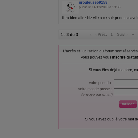
prouteuse59158
publié le 14/12/2010 à 13:35
tt ira bien allez biz vite a ce soir pr nous savoi
1 - 3 de 3
«
‹ Préc.
1
Suiv. ›
»
L’accès et l’utilisation du forum sont réser
Vous pouvez vous
inscrire gratu
Si vous êtes déjà membre, co
votre pseudo :
votre mot de passe :
(envoyé par email)
Si vous avez oublié votre mot 