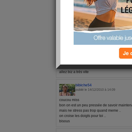
1 - 3 de 3
«
‹ Préc.
1
Suiv. ›
»
Je 
prouteuse59158
publié le 15/12/2010 à 09:03
pas de nouvelles!!! donc j'espére que tu n'a
allez biz a trés vite
bibiche54
publié le 14/12/2010 à 14:09
coucou miss
bon on est un peu pressée de savoir maintena
mais ne stress pas trop quand meme ..
on croise les doigts pour toi ..
bisous