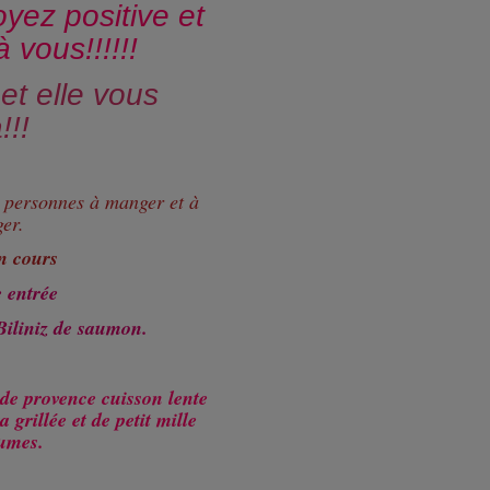
oyez positive et
à vous!!!!!!
 et elle vous
!!!
0 personnes à manger et à
er.
n cours
e entrée
 Biliniz de saumon.
 de provence cuisson lente
grillée et de petit mille
gumes.