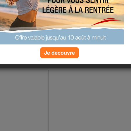
pour avoir encore plus
 Moi.
onheur.
ympatoche:
pour mon bouquin, mon
e encore lol.
Je decouvre
 cuisine et cela donne
 ses petits Légumes.