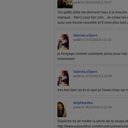
publié le 29/10/2010 à 10:47
Tes petits plats me donnent l'eau à la bouche.
manque... Merci pour ton com... Je croise les
avez une bonne nouvelle et 9 mois plus tard 
ValerieLeSport
publié le 27/10/2010 à 11:22
je t'engage comme cuisiniere perso pour moi 
mmmmmm
ValerieLeSport
publié le 27/10/2010 à 10:08
tres tres bien as tu vu que je t'avais mise su
delphinetika
publié le 26/10/2010 à 22:36
Dépêche toi de mettre la photo de ta soupe de
http://www.aujourdhui.com/forum/cuisine/cui