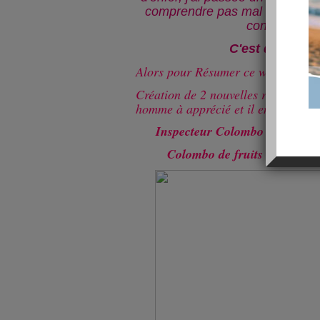
comprendre pas mal de chose 
confiance en
C'est que du b
Alors pour Résumer ce week end S
Création de 2 nouvelles recettes 
homme à apprécié et il en redemand
Inspecteur Colombo dans votre
Colombo de fruits de mers et