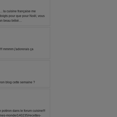
... la cuisine française me
 doigts pour que pour Noël, vous
un beau bébé....
!!! mmmm j'adorerais ça
r mon blog cette semaine ?
 potiron dans le forum cuisine!!!
sines-monde/140235/recettes-