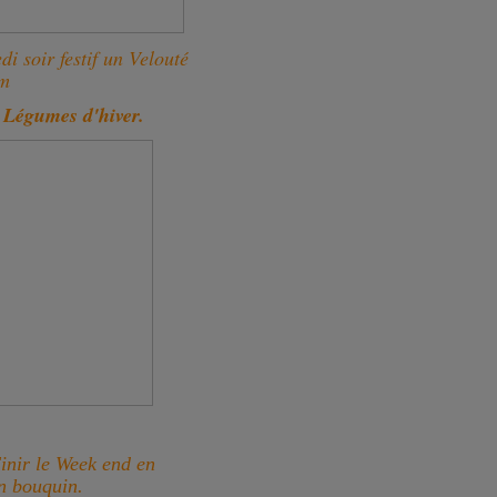
i soir festif un Velouté
m
s Légumes d'hiver.
nir le Week end en
on bouquin.