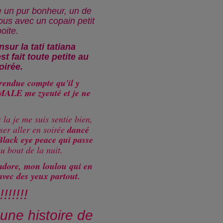
e un pur bonheur, un de
nous avec un copain petit
boite.
nsur la tati tatiana
t fait toute petite au
oirée.
 rendue compte qu'il y
 MALE me zyeuté et je ne
 la je me suis sentie bien,
sser aller en soirée
dancé
Black eye peace qui passe
u bout de la nuit.
adore, mon loulou qui en
avec des yeux partout.
!!!!!!!
t une histoire de