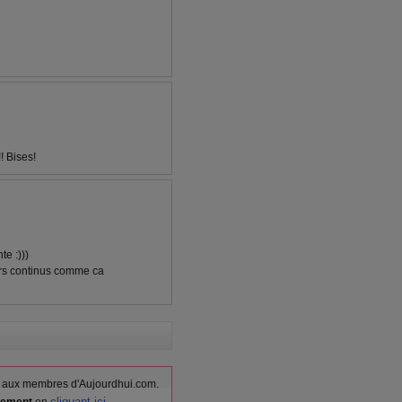
! Bises!
te :)))
lors continus comme ca
vés aux membres d'Aujourdhui.com.
cliquant ici