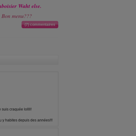
boisier Waht else.
? Bon menu???
(7) commentaires
 suis craquée lollll!
u y habites depuis des années!!!