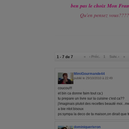
ben pas le choix Mon Fram
Qu'en pensez vous???
1 - 7 de 7
«
‹ Préc.
1
Suiv. ›
»
MimiGourmande44
publié le 29/10/2010 à 22:49
coucou!!!
et bin ca donne faim tout ca:)
tu prepare un livre sur la cuisine c'est ca??
j'imaginais plutot des recettes beauté moi...me
a bie ntot bisoux
ps:sympa la deco de ta maison,on dirait que t
dominiquerivron