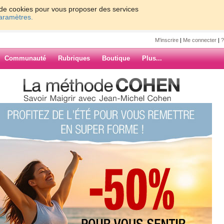
on de cookies pour vous proposer des services
paramètres.
M'inscrire
|
Me connecter
|
?
Communauté
Rubriques
Boutique
Plus...
nd Positif!!!!!!
68
f!!!!!!
us,
ARCHIVES
aine avec une pêche
 Week end et qui me fait