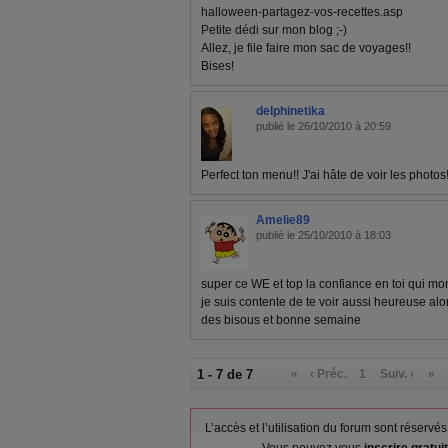
halloween-partagez-vos-recettes.asp
Petite dédi sur mon blog ;-)
Allez, je file faire mon sac de voyages!!
Bises!
delphinetika
publié le 26/10/2010 à 20:59
Perfect ton menu!! J'ai hâte de voir les photos!
Amelie89
publié le 25/10/2010 à 18:03
super ce WE et top la confiance en toi qui mon
je suis contente de te voir aussi heureuse a
des bisous et bonne semaine
1 - 7 de 7
«
‹ Préc.
1
Suiv. ›
»
L’accès et l’utilisation du forum sont réser