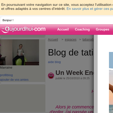
En poursuivant votre navigation sur ce site, vous acceptez l'utilisati
et offres adaptés à vos centres d'intérêt.
En savoir plus et gérer ces 
Bonjour !
Accueil
Coaching
Groupes
Accueil
>
espaces
>
tatiana68
> Un Week E
Blog de tatiana
aide blog
Marraine
Un Week End Positi
profil
blog
publié le 25/10/2010 à 09:25
ajouter de vos amies
Hello à vo
Alors je commence m'a sem
d'enfer, j'ai passée un superbe