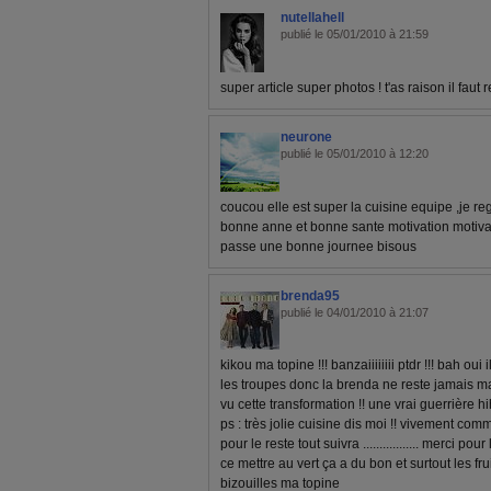
nutellahell
publié le 05/01/2010 à 21:59
super article super photos ! t'as raison il faut r
neurone
publié le 05/01/2010 à 12:20
coucou elle est super la cuisine equipe ,je r
bonne anne et bonne sante motivation motivat
passe une bonne journee bisous
brenda95
publié le 04/01/2010 à 21:07
kikou ma topine !!! banzaiiiiiiii ptdr !!! bah oui i
les troupes donc la brenda ne reste jamais ma
vu cette transformation !! une vrai guerrière hihih
ps : très jolie cuisine dis moi !! vivement c
pour le reste tout suivra ................. merci pou
ce mettre au vert ça a du bon et surtout les fru
bizouilles ma topine