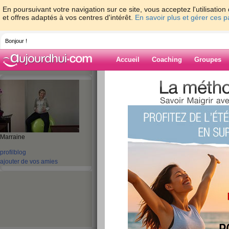
En poursuivant votre navigation sur ce site, vous acceptez l'utilisati
et offres adaptés à vos centres d'intérêt.
En savoir plus et gérer ces 
Bonjour !
Accueil
Coaching
Groupes
Accueil
>
espaces
>
tatiana68
> Motivation
l'appuis!!!!
Blog de tatiana
aide blog
Marraine
Motivation!!! Au ve
profil
blog
ajouter de vos amies
video a l'appuis!!!!
publié le 04/01/2010 à 14:33