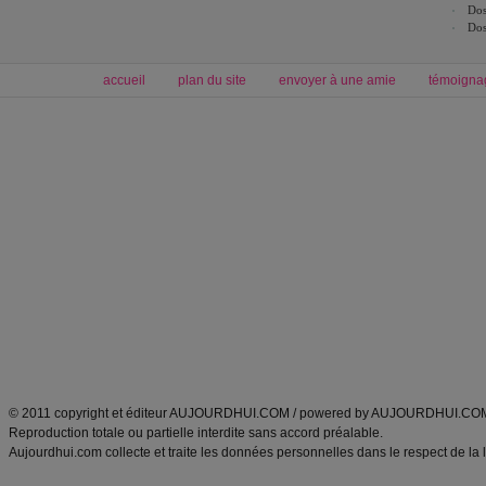
Dos
Dos
accueil
plan du site
envoyer à une amie
témoigna
Forum minceur
Forum cuisine
Commencer un régime
boissons, vins et cocktails
Alimentation équilibrée et nutrition
astuces et bons plans
Minceur
Recette cuisine
exercices physiques
recette facile
produits minceur
Recette poulet
Tags
:
ventre plat
|
maigrir des fesses
|
abdominaux
|
régime américain
|
régime mayo
|
Découvrez aussi
:
exercices abdominaux
|
recette wok
|
ANXA Partenaires
:
Recette
de cuisine |
Recette cuisine
|
© 2011 copyright et éditeur AUJOURDHUI.COM / powered by AUJOURDHUI.CO
Reproduction totale ou partielle interdite sans accord préalable.
Aujourdhui.com collecte et traite les données personnelles dans le respect de la 