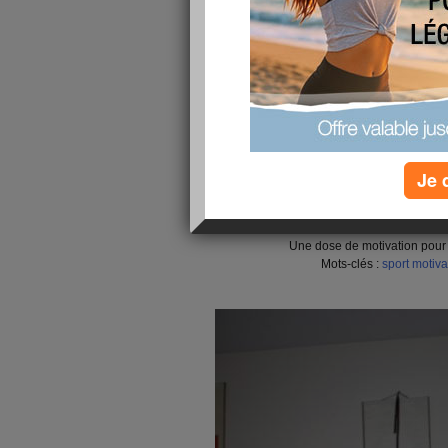
Je 
Motivation pour notre régime
Une dose de motivation pour ê
Mots-clés :
sport
motiva