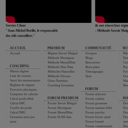
Service Client
ils ont réussi leur rég
"Jean-Michel Berille, le responsable
- Méthode Savoir Maig
des télé-conseillers."
ACCUEIL
PREMIUM
COMMUNAUTÉ
RU
Accueil
Régime Savoir Maigrir
Groupes
Min
Méthode Montignac
Blogs
Nut
Méthode MentalSlim
Rencontres
Cui
COACHING
Méthode Slim Data
Bons plans
Psy
Menus régime
Méthodes Naturelles
Témoignages
For
Liste de courses
Méthode Chrono-
Quiz
Gro
Suivi des mensurations
Géno-Nutrition
Ma
Réglette de régime
Coaching Grossesse
Bea
FORUM
Exercices physiques
Compteur de calories
Forum minceur
FORUM PREMIUM
DO
Calcul poids idéal
Forum cuisine
Calcul IMC
Forum Savoir Maigrir
Forum grossesse
Dos
Courbe de poids
Forum Montignac
Forum maman bébé
Dos
Calcul IMG
Forum MentalSlim
Forum psycho
Dos
Grossesse mois par
Forum SLIM data
Forum forme santé
Dos
mois
Forum beauté
san
Forum communauté
Dos