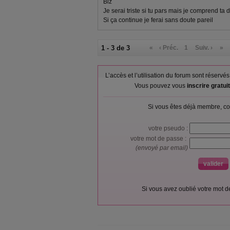
Biz
Je serai triste si tu pars mais je comprend ta 
Si ça continue je ferai sans doute pareil
1 - 3 de 3
«
‹ Préc.
1
Suiv. ›
»
L’accès et l’utilisation du forum sont réser
Vous pouvez vous
inscrire gratu
Si vous êtes déjà membre, co
votre pseudo :
votre mot de passe :
(envoyé par email)
Si vous avez oublié votre mot 