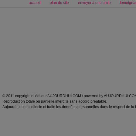
accueil
plan du site
envoyer à une amie
témoigna
Forum minceur
Forum cuisine
Commencer un régime
boissons, vins et cocktails
Alimentation équilibrée et nutrition
astuces et bons plans
Minceur
Recette cuisine
exercices physiques
recette facile
produits minceur
Recette poulet
Tags
:
ventre plat
|
maigrir des fesses
|
abdominaux
|
régime américain
|
régime mayo
|
Découvrez aussi
:
exercices abdominaux
|
recette wok
|
ANXA Partenaires
:
Recette
de cuisine |
Recette cuisine
|
© 2011 copyright et éditeur AUJOURDHUI.COM / powered by AUJOURDHUI.CO
Reproduction totale ou partielle interdite sans accord préalable.
Aujourdhui.com collecte et traite les données personnelles dans le respect de la 