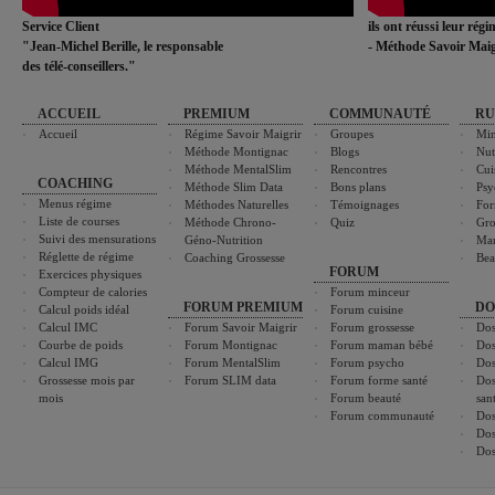
Service Client
ils ont réussi leur rég
"Jean-Michel Berille, le responsable
- Méthode Savoir Maig
des télé-conseillers."
ACCUEIL
PREMIUM
COMMUNAUTÉ
RU
Accueil
Régime Savoir Maigrir
Groupes
Min
Méthode Montignac
Blogs
Nut
Méthode MentalSlim
Rencontres
Cui
COACHING
Méthode Slim Data
Bons plans
Psy
Menus régime
Méthodes Naturelles
Témoignages
For
Liste de courses
Méthode Chrono-
Quiz
Gro
Suivi des mensurations
Géno-Nutrition
Ma
Réglette de régime
Coaching Grossesse
Bea
FORUM
Exercices physiques
Compteur de calories
Forum minceur
FORUM PREMIUM
DO
Calcul poids idéal
Forum cuisine
Calcul IMC
Forum Savoir Maigrir
Forum grossesse
Dos
Courbe de poids
Forum Montignac
Forum maman bébé
Dos
Calcul IMG
Forum MentalSlim
Forum psycho
Dos
Grossesse mois par
Forum SLIM data
Forum forme santé
Dos
mois
Forum beauté
san
Forum communauté
Dos
Dos
Dos