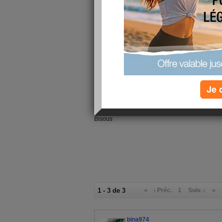
supprimé tous les articles de mon blog ( presq
mes photos.
Pour celles ou ceux qui ne le savent pas mainte
articles sur facebook,twiter et autres.De plus o
personne n'est pas amis avec vous.
ça craint n'est ce pas! il n'y a plus de confidentia
Je songe aussi à supprimer mon compte.
Je 
Je suis vraiment désolé les ami(e)s,j'ai passé
Merci à tous pour votre aide!
Bisous
1 - 3 de 3
«
‹ Préc.
1
Suiv. ›
»
bina974