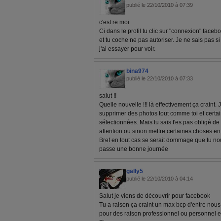
publié le 22/10/2010 à 07:39
c'est re moi
Ci dans le profil tu clic sur "connexion" faceb
et tu coche ne pas autoriser. Je ne sais pas 
j'ai essayer pour voir.
bina974
publié le 22/10/2010 à 07:33
salut !!
Quelle nouvelle !!! là effectivement ça craint. 
supprimer des photos tout comme toi et certain
sélectionnées. Mais tu sais t'es pas obligé de q
attention ou sinon mettre certaines choses en
Bref en tout cas se serait dommage que tu nou
passe une bonne journée
gally5
publié le 22/10/2010 à 04:14
Salut je viens de découvrir pour facebook
Tu a raison ça craint un max bcp d'entre nou
pour des raison professionnel ou personnel et