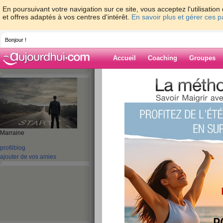
En poursuivant votre navigation sur ce site, vous acceptez l'utilisati
et offres adaptés à vos centres d'intérêt.
En savoir plus et gérer ces 
Bonjour !
Accueil
Coaching
Groupes
Accueil
>
espaces
>
tany972
> j'ai effacé
site!
Blog de tany97
aide blog
Marraine
j'ai effacé mon blo
profil
blog
ajouter de vos amies
quitter ce site!
publié le 22/10/2010 à 02:14
Bonjour à tous et à toutes ,
comme vous le savez nos données ne sont plus p