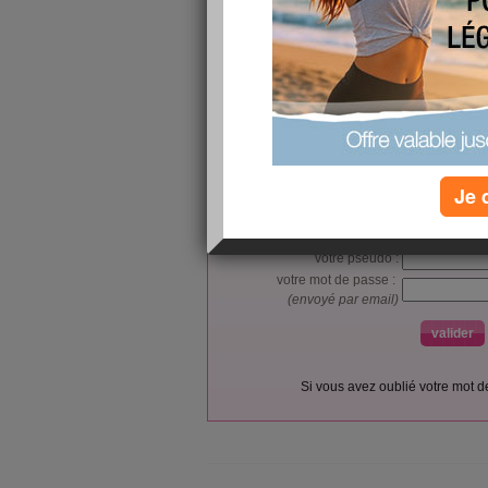
L’accès et l’utilisation du forum sont réser
Vous pouvez vous
inscrire gratu
Je 
Si vous êtes déjà membre, co
votre pseudo :
votre mot de passe :
(envoyé par email)
Si vous avez oublié votre mot 