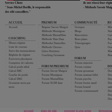
Service Client
ils ont réussi leur rég
"Jean-Michel Berille, le responsable
- Méthode Savoir Maig
des télé-conseillers."
ACCUEIL
PREMIUM
COMMUNAUTÉ
RU
Accueil
Régime Savoir Maigrir
Groupes
Min
Méthode Montignac
Blogs
Nut
Méthode MentalSlim
Rencontres
Cui
COACHING
Méthode Slim Data
Bons plans
Psy
Menus régime
Méthodes Naturelles
Témoignages
For
Liste de courses
Méthode Chrono-
Quiz
Gro
Suivi des mensurations
Géno-Nutrition
Ma
Réglette de régime
Coaching Grossesse
Bea
FORUM
Exercices physiques
Compteur de calories
Forum minceur
FORUM PREMIUM
DO
Calcul poids idéal
Forum cuisine
Calcul IMC
Forum Savoir Maigrir
Forum grossesse
Dos
Courbe de poids
Forum Montignac
Forum maman bébé
Dos
Calcul IMG
Forum MentalSlim
Forum psycho
Dos
Grossesse mois par
Forum SLIM data
Forum forme santé
Dos
mois
Forum beauté
san
Forum communauté
Dos
Dos
Dos
accueil
plan du site
envoyer à une amie
témoigna