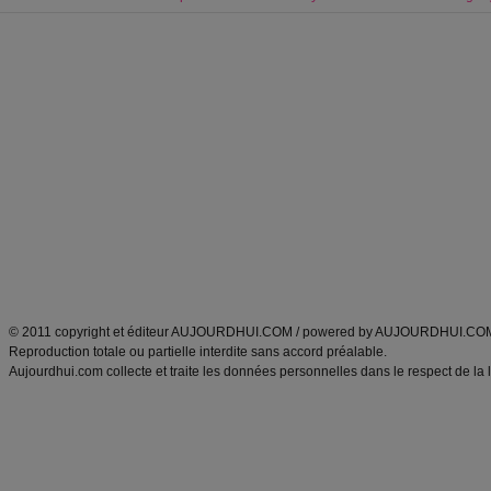
Forum minceur
Forum cuisine
Commencer un régime
boissons, vins et cocktails
Alimentation équilibrée et nutrition
astuces et bons plans
Minceur
Recette cuisine
exercices physiques
recette facile
produits minceur
Recette poulet
Tags
:
ventre plat
|
maigrir des fesses
|
abdominaux
|
régime américain
|
régime mayo
|
Découvrez aussi
:
exercices abdominaux
|
recette wok
|
ANXA Partenaires
:
Recette
de cuisine |
Recette cuisine
|
© 2011 copyright et éditeur AUJOURDHUI.COM / powered by AUJOURDHUI.CO
Reproduction totale ou partielle interdite sans accord préalable.
Aujourdhui.com collecte et traite les données personnelles dans le respect de la 