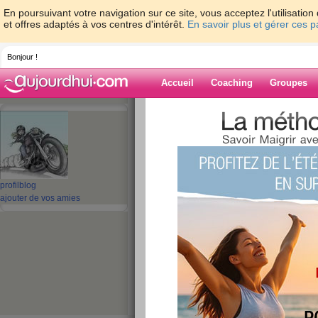
En poursuivant votre navigation sur ce site, vous acceptez l'utilisati
et offres adaptés à vos centres d'intérêt.
En savoir plus et gérer ces 
Bonjour !
Accueil
Coaching
Groupes
Accueil
>
espaces
>
talou62
> Ce soir les
Blog de talou62
aide blog
profil
blog
ajouter de vos amies
Ce soir les amis vi
publié le 04/04/2008 à 15:26
6