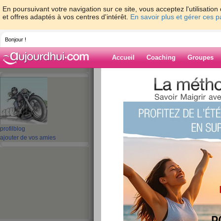
En poursuivant votre navigation sur ce site, vous acceptez l'utilisati
et offres adaptés à vos centres d'intérêt.
En savoir plus et gérer ces 
Bonjour !
Accueil
Coaching
Groupes
Accueil
>
espaces
>
talou62
> BON DIM
Blog de talou62
aide blog
profil
blog
ajouter de vos amies
BON DIMANCHE!
publié le 10/03/2013 à 14:18