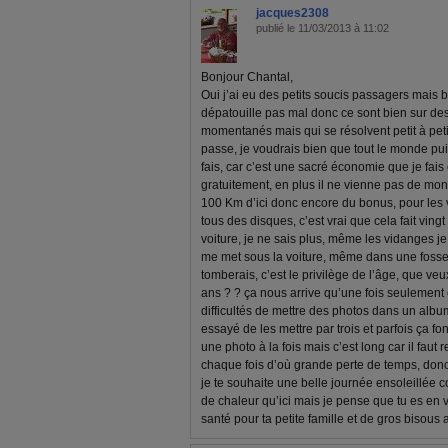
jacques2308
publié le 11/03/2013 à 11:02
Bonjour Chantal,
Oui j’ai eu des petits soucis passagers mais b
dépatouille pas mal donc ce sont bien sur de
momentanés mais qui se résolvent petit à peti
passe, je voudrais bien que tout le monde p
fais, car c’est une sacré économie que je fais
gratuitement, en plus il ne vienne pas de mon
100 Km d’ici donc encore du bonus, pour les v
tous des disques, c’est vrai que cela fait vin
voiture, je ne sais plus, même les vidanges je 
me met sous la voiture, même dans une fosse, j
tomberais, c’est le privilège de l’âge, que veu
ans ? ? ça nous arrive qu’une fois seulement et
difficultés de mettre des photos dans un album
essayé de les mettre par trois et parfois ça fon
une photo à la fois mais c’est long car il fau
chaque fois d’où grande perte de temps, donc
je te souhaite une belle journée ensoleillée
de chaleur qu’ici mais je pense que tu es en 
santé pour ta petite famille et de gros biso