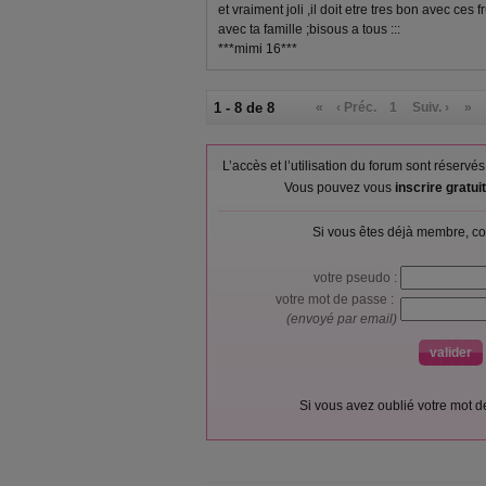
et vraiment joli ,il doit etre tres bon avec c
avec ta famille ;bisous a tous :::
***mimi 16***
1 - 8 de 8
«
‹ Préc.
1
Suiv. ›
»
L’accès et l’utilisation du forum sont réser
Vous pouvez vous
inscrire gratu
Si vous êtes déjà membre, co
votre pseudo :
votre mot de passe :
(envoyé par email)
Si vous avez oublié votre mot 