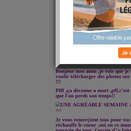
Je 
Bonjour mes amis ,je vois que je n
voulir télécharger des photos sur
!!!
Pfff ,ça déconne a mort ,pff,c'es
que l'on perds son temps!!
Je vous remerçient tous pour vos
réchauffe le coeur ,oui en ce mom
panacée du tout ,j'essaie d"y fai