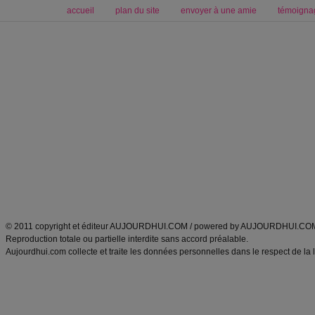
accueil
plan du site
envoyer à une amie
témoigna
Forum minceur
Forum cuisine
Commencer un régime
boissons, vins et cocktails
Alimentation équilibrée et nutrition
astuces et bons plans
Minceur
Recette cuisine
exercices physiques
recette facile
produits minceur
Recette poulet
Tags
:
ventre plat
|
maigrir des fesses
|
abdominaux
|
régime américain
|
régime mayo
|
Découvrez aussi
:
exercices abdominaux
|
recette wok
|
ANXA Partenaires
:
Recette
de cuisine |
Recette cuisine
|
© 2011 copyright et éditeur AUJOURDHUI.COM / powered by AUJOURDHUI.CO
Reproduction totale ou partielle interdite sans accord préalable.
Aujourdhui.com collecte et traite les données personnelles dans le respect de la 