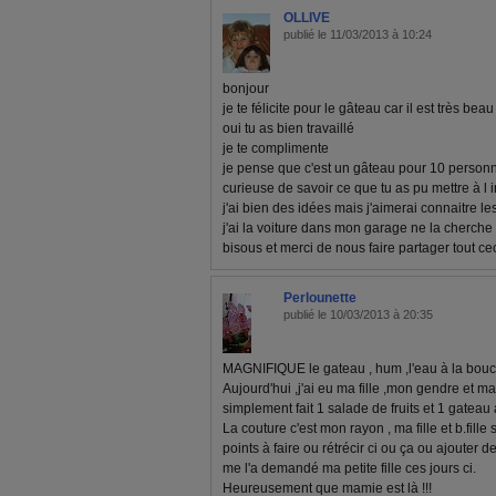
OLLIVE
publié le 11/03/2013 à 10:24
bonjour
je te félicite pour le gâteau car il est très beau
oui tu as bien travaillé
je te complimente
je pense que c'est un gâteau pour 10 personne
curieuse de savoir ce que tu as pu mettre à l i
j'ai bien des idées mais j'aimerai connaitre le
j'ai la voiture dans mon garage ne la cherche
bisous et merci de nous faire partager tout ce
Perlounette
publié le 10/03/2013 à 20:35
MAGNIFIQUE le gateau , hum ,l'eau à la bouche
Aujourd'hui ,j'ai eu ma fille ,mon gendre et ma 
simplement fait 1 salade de fruits et 1 gateau 
La couture c'est mon rayon , ma fille et b.fille
points à faire ou rétrécir ci ou ça ou ajoute
me l'a demandé ma petite fille ces jours ci.
Heureusement que mamie est là !!!