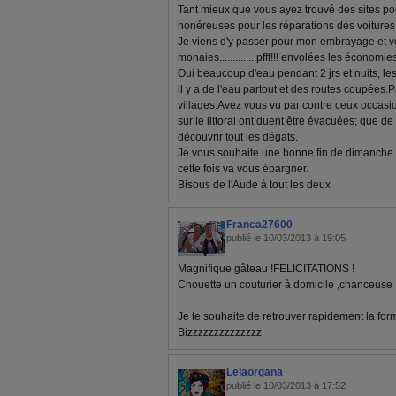
Tant mieux que vous ayez trouvé des sites po
honéreuses pour les réparations des voitures
Je viens d'y passer pour mon embrayage et v
monaies..............pfff!!! envolées les économie
Oui beaucoup d'eau pendant 2 jrs et nuits, les r
il y a de l'eau partout et des routes coupées.
villages.Avez vous vu par contre ceux occas
sur le littoral ont duent être évacuées; que de 
découvrir tout les dégats.
Je vous souhaite une bonne fin de dimanche 
cette fois va vous épargner.
Bisous de l'Aude à tout les deux
Franca27600
publié le 10/03/2013 à 19:05
Magnifique gâteau !FELICITATIONS !
Chouette un couturier à domicile ,chanceuse .
Je te souhaite de retrouver rapidement la for
Bizzzzzzzzzzzzzz
Leiaorgana
publié le 10/03/2013 à 17:52