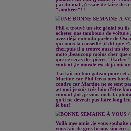
j'ai du mal ,j'essaie de faire des 
"sombrer"!!!
Phil a trouvé un site génial ou il
acheter nos tambours de voiture ,
avez déjà entendu parler de Osca
qui nous la conseillé ,il dit que c'
cher,puis il a trouvé aussi un site
moto ,beaucoup moins cher que ch
que ce seras des piéces "Harley 
content ,le morale est déjà mieux 
J'ai fait un bon gateau pour cet 
Martine car Phil feras mes bords
coudre car Martine ne se sent pa
,et moi je suis trés loin d'être bo
connait ,lol ,je vous mets la pho
qu'il ne devrait pas faire long feu
le but!
Voilà mes amis ,je vous souhaite 
vous fait de gros bisous sincéres.