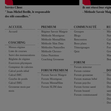
Service Client
ils ont réussi leur rég
"Jean-Michel Berille, le responsable
- Méthode Savoir Maig
des télé-conseillers."
ACCUEIL
PREMIUM
COMMUNAUTÉ
RU
Accueil
Régime Savoir Maigrir
Groupes
Min
Méthode Montignac
Blogs
Nut
Méthode MentalSlim
Rencontres
Cui
COACHING
Méthode Slim Data
Bons plans
Psy
Menus régime
Méthodes Naturelles
Témoignages
For
Liste de courses
Méthode Chrono-
Quiz
Gro
Suivi des mensurations
Géno-Nutrition
Ma
Réglette de régime
Coaching Grossesse
Bea
FORUM
Exercices physiques
Compteur de calories
Forum minceur
FORUM PREMIUM
DO
Calcul poids idéal
Forum cuisine
Calcul IMC
Forum Savoir Maigrir
Forum grossesse
Dos
Courbe de poids
Forum Montignac
Forum maman bébé
Dos
Calcul IMG
Forum MentalSlim
Forum psycho
Dos
Grossesse mois par
Forum SLIM data
Forum forme santé
Dos
mois
Forum beauté
san
Forum communauté
Dos
Dos
Dos