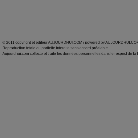
Tags
:
ventre plat
|
maigrir des fesses
|
abdominaux
|
régime américain
|
régime mayo
|
Découvrez aussi
:
exercices abdominaux
|
recette wok
|
ANXA Partenaires
:
Recette
de cuisine |
Recette cuisine
|
© 2011 copyright et éditeur AUJOURDHUI.COM / powered by AUJOURDHUI.CO
Reproduction totale ou partielle interdite sans accord préalable.
Aujourdhui.com collecte et traite les données personnelles dans le respect de la 