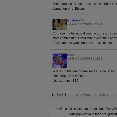
freine quasi plus.. pfff... pas top tt ca. enfin v
obnne jouréne. Bisous
jehanne971
publié le 01/02/2013 à 21:44
Courage ma belle, tout comme toi, je suis pein
mais comme tu dis "faut faire avec" mais parf
Passe un bon week end et prends soin de toi
obse
publié le 01/02/2013 à 21:33
je te souhaite une bonne soirée Talou ,et bon
pluie depuis ce matin :::
bisous de mimi 16
1 - 3 de 3
«
‹ Préc.
1
Suiv. ›
»
L’accès et l’utilisation du forum sont réser
Vous pouvez vous
inscrire gratu