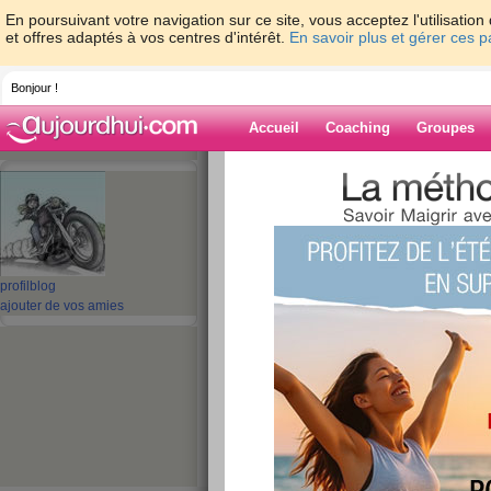
En poursuivant votre navigation sur ce site, vous acceptez l'utilisati
et offres adaptés à vos centres d'intérêt.
En savoir plus et gérer ces 
Bonjour !
Accueil
Coaching
Groupes
Accueil
>
espaces
>
talou62
> W.End!!!
Blog de talou62
aide blog
profil
blog
ajouter de vos amies
W.End!!!
publié le 01/02/2013 à 21:11