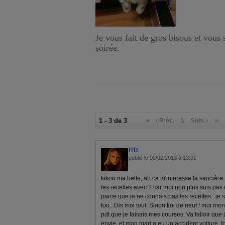
Je vous fait de gros bisous et vous
soirée.
1 - 3 de 3
«
‹ Préc.
1
Suiv. ›
»
ITD
publié le 02/02/2013 à 13:01
kikou ma belle, ah ca m'interesse ta saucière
les recettes avec ? car moi non plus suis p
parce que je ne connais pas les recettes . je s
tou.. Dis moi tout. Sinon koi de neuf ! moi mo
pdt que je faisais mes courses. Va falloir que j'
envie. et mon mari a eu un accident voiture, fo