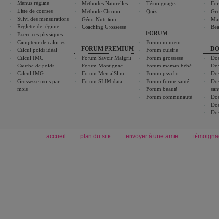
Menus régime
Méthodes Naturelles
Témoignages
For
Liste de courses
Méthode Chrono-
Quiz
Gro
Suivi des mensurations
Géno-Nutrition
Ma
Réglette de régime
Coaching Grossesse
Bea
FORUM
Exercices physiques
Compteur de calories
Forum minceur
FORUM PREMIUM
DO
Calcul poids idéal
Forum cuisine
Calcul IMC
Forum Savoir Maigrir
Forum grossesse
Dos
Courbe de poids
Forum Montignac
Forum maman bébé
Dos
Calcul IMG
Forum MentalSlim
Forum psycho
Dos
Grossesse mois par
Forum SLIM data
Forum forme santé
Dos
mois
Forum beauté
san
Forum communauté
Dos
Dos
Dos
accueil
plan du site
envoyer à une amie
témoigna
Forum minceur
Forum cuisine
Commencer un régime
boissons, vins et cocktails
Alimentation équilibrée et nutrition
astuces et bons plans
Minceur
Recette cuisine
exercices physiques
recette facile
produits minceur
Recette poulet