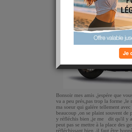
Je 
Bonsoir mes amis ,jespére que vous
va a peu prés,pas trop la forme ,le 
ma soeur qui galére tellement avec
beaucoup ,on se plaint souvent de p
y réfléchis bien ,je me dit qu'il y 
peut pas se mettre à la place des ge
réfléchissant bien ,il faut être honnê