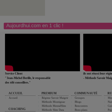
Aujourdhui.com en 1 clic !
Service Client
ils ont réussi leur rég
"Jean-Michel Berille, le responsable
- Méthode Savoir Maig
des télé-conseillers."
ACCUEIL
PREMIUM
COMMUNAUTÉ
RU
Accueil
Régime Savoir Maigrir
Groupes
Min
Méthode Montignac
Blogs
Nut
Méthode MentalSlim
Rencontres
Cui
COACHING
Méthode Slim Data
Bons plans
Psy