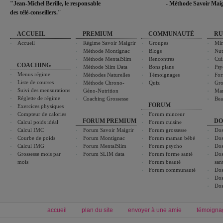
"Jean-Michel Berille, le responsable
- Méthode Savoir Maig
des télé-conseillers."
ACCUEIL
PREMIUM
COMMUNAUTÉ
RU
Accueil
Régime Savoir Maigrir
Groupes
Min
Méthode Montignac
Blogs
Nut
Méthode MentalSlim
Rencontres
Cui
COACHING
Méthode Slim Data
Bons plans
Psy
Menus régime
Méthodes Naturelles
Témoignages
For
Liste de courses
Méthode Chrono-
Quiz
Gro
Suivi des mensurations
Géno-Nutrition
Ma
Réglette de régime
Coaching Grossesse
Bea
FORUM
Exercices physiques
Compteur de calories
Forum minceur
FORUM PREMIUM
DO
Calcul poids idéal
Forum cuisine
Calcul IMC
Forum Savoir Maigrir
Forum grossesse
Dos
Courbe de poids
Forum Montignac
Forum maman bébé
Dos
Calcul IMG
Forum MentalSlim
Forum psycho
Dos
Grossesse mois par
Forum SLIM data
Forum forme santé
Dos
mois
Forum beauté
san
Forum communauté
Dos
Dos
Dos
accueil
plan du site
envoyer à une amie
témoigna