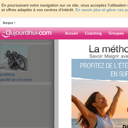
En poursuivant votre navigation sur ce site, vous acceptez l'utilisati
et offres adaptés à vos centres d'intérêt.
En savoir plus et gérer ces 
Bonjour !
Accueil
Coaching
Groupes
Accueil
>
espaces
>
talou62
> RENTREE L
Blog de talou62
aide blog
profil
blog
ajouter de vos amies
RENTREE LUNDI 
ARRET!!!!
publié le 02/09/2010 à 10:43