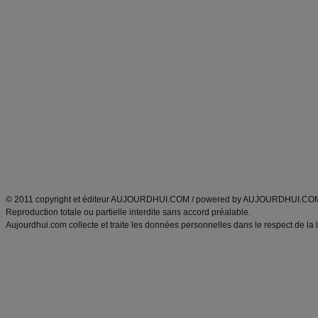
Forum minceur
Forum cuisine
Commencer un régime
boissons, vins et cocktails
Alimentation équilibrée et nutrition
astuces et bons plans
Minceur
Recette cuisine
exercices physiques
recette facile
produits minceur
Recette poulet
Tags
:
ventre plat
|
maigrir des fesses
|
abdominaux
|
régime américain
|
régime mayo
|
Découvrez aussi
:
exercices abdominaux
|
recette wok
|
ANXA Partenaires
:
Recette
de cuisine |
Recette cuisine
|
© 2011 copyright et éditeur AUJOURDHUI.COM / powered by AUJOURDHUI.CO
Reproduction totale ou partielle interdite sans accord préalable.
Aujourdhui.com collecte et traite les données personnelles dans le respect de la 