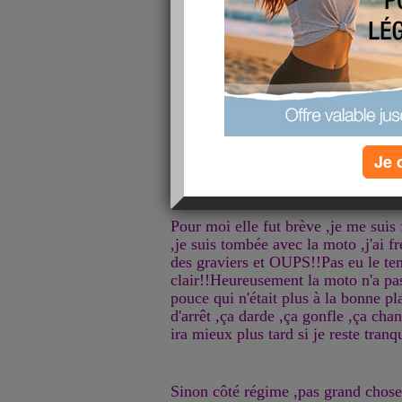
Kikou a vous toutes!!!
Aujourdhui c'est la rentrée des class
Je 
pleurs et des mamans qui vont avoir
Pour moi elle fut brève ,je me suis
,je suis tombée avec la moto ,j'ai f
des graviers et OUPS!!Pas eu le te
clair!!Heureusement la moto n'a pa
pouce qui n'était plus à la bonne pla
d'arrêt ,ça darde ,ça gonfle ,ça ch
ira mieux plus tard si je reste tranqu
Sinon côté régime ,pas grand chose à