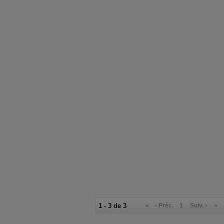
1 - 3 de 3
«
‹ Préc.
1
Suiv. ›
»