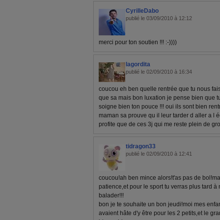
CyrilleDabo
publié le 03/09/2010 à 12:12
merci pour ton soutien !!! :-))))
lagordita
publié le 02/09/2010 à 16:34
coucou eh ben quelle rentrée que tu nous fa
que sa mais bon luxation je pense bien que tu 
soigne bien ton pouce !!! oui ils sont bien re
maman sa prouve qu il leur tarder d aller a l é
profite que de ces 3j qui me reste plein de gr
tidragon33
publié le 02/09/2010 à 12:41
coucou!ah ben mince alors!t'as pas de bol!m
patience,et pour le sport tu verras plus tard 
balader!!!
bon je te souhaite un bon jeudi!moi mes enfant
avaient hâte d'y être pour les 2 petits,et le 