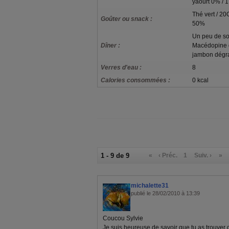
yaourt 0% / 1
Thé vert / 2
Goûter ou snack :
50%
Un peu de so
Dîner :
Macédopine d
jambon dégra
Verres d'eau :
8
Calories consommées :
0 kcal
1 - 9 de 9
«
‹ Préc.
1
Suiv. ›
»
michalette31
publié le 28/02/2010 à 13:39
Coucou Sylvie
Je suis heureuse de savoir que tu as trouver