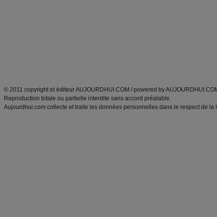
Minceur
Recette cuisine
exercices physiques
recette facile
produits minceur
Recette poulet
Tags
:
ventre plat
|
maigrir des fesses
|
abdominaux
|
régime américain
|
régime mayo
|
Découvrez aussi
:
exercices abdominaux
|
recette wok
|
ANXA Partenaires
:
Recette
de cuisine |
Recette cuisine
|
© 2011 copyright et éditeur AUJOURDHUI.COM / powered by AUJOURDHUI.CO
Reproduction totale ou partielle interdite sans accord préalable.
Aujourdhui.com collecte et traite les données personnelles dans le respect de la 