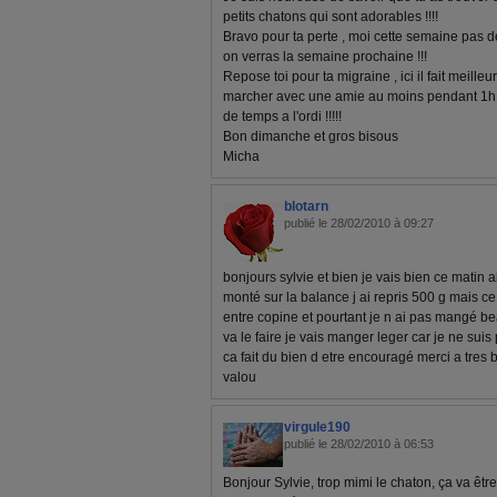
petits chatons qui sont adorables !!!!
Bravo pour ta perte , moi cette semaine pas d
on verras la semaine prochaine !!!
Repose toi pour ta migraine , ici il fait meilleur
marcher avec une amie au moins pendant 1h , 
de temps a l'ordi !!!!!
Bon dimanche et gros bisous
Micha
blotarn
publié le 28/02/2010 à 09:27
bonjours sylvie et bien je vais bien ce matin a
monté sur la balance j ai repris 500 g mais ce
entre copine et pourtant je n ai pas mangé b
va le faire je vais manger leger car je ne suis
ca fait du bien d etre encouragé merci a tres b
valou
virgule190
publié le 28/02/2010 à 06:53
Bonjour Sylvie, trop mimi le chaton, ça va être 