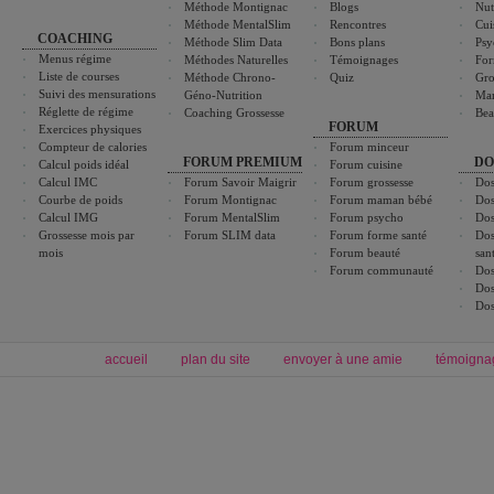
Méthode Montignac
Blogs
Nut
Méthode MentalSlim
Rencontres
Cui
COACHING
Méthode Slim Data
Bons plans
Psy
Menus régime
Méthodes Naturelles
Témoignages
For
Liste de courses
Méthode Chrono-
Quiz
Gro
Suivi des mensurations
Géno-Nutrition
Ma
Réglette de régime
Coaching Grossesse
Bea
FORUM
Exercices physiques
Compteur de calories
Forum minceur
FORUM PREMIUM
DO
Calcul poids idéal
Forum cuisine
Calcul IMC
Forum Savoir Maigrir
Forum grossesse
Dos
Courbe de poids
Forum Montignac
Forum maman bébé
Dos
Calcul IMG
Forum MentalSlim
Forum psycho
Dos
Grossesse mois par
Forum SLIM data
Forum forme santé
Dos
mois
Forum beauté
san
Forum communauté
Dos
Dos
Dos
accueil
plan du site
envoyer à une amie
témoigna
Forum minceur
Forum cuisine
Commencer un régime
boissons, vins et cocktails
Alimentation équilibrée et nutrition
astuces et bons plans