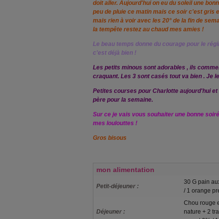
doit aller. Aujourd'hui on eu du soleil une bon
peu de pluie ce matin mais ce soir c'est gris e
mais rien à voir avec les 20° de la fin de sem
la tempête restez au chaud mes amies !
Le beau temps donne du courage pour le régi
c'est déjà bien !
Les petits minous sont adorables , ils comme
craquant. Les 3 sont casés tout va bien . Je l
Petites courses pour Charlotte aujourd'hui et
père pour la semaine.
Sur ce je vais vous souhaiter une bonne soirée.
mes loulouttes !
Gros bisous
mon alimentation
30 G pain au
Petit-déjeuner :
/ 1 orange pr
Chou rouge e
Déjeuner :
nature + 2 t