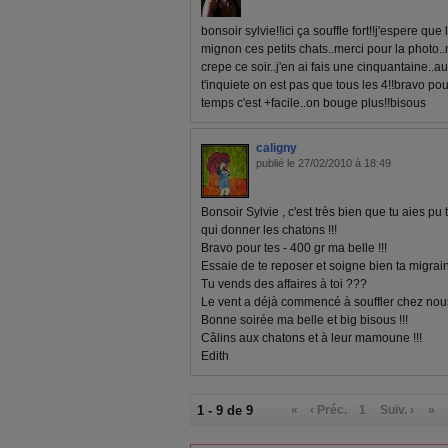
bonsoir sylvie!!ici ça souffle fort!!j'espere que 
mignon ces petits chats..merci pour la photo.
crepe ce soir..j'en ai fais une cinquantaine..
t'inquiete on est pas que tous les 4!!bravo pour
temps c'est +facile..on bouge plus!!bisous
caligny
publié le 27/02/2010 à 18:49
Bonsoir Sylvie , c'est très bien que tu aies 
qui donner les chatons !!!
Bravo pour tes - 400 gr ma belle !!!
Essaie de te reposer et soigne bien ta migraine
Tu vends des affaires à toi ???
Le vent a déjà commencé à souffler chez nous
Bonne soirée ma belle et big bisous !!!
Câlins aux chatons et à leur mamoune !!!
Edith
1 - 9 de 9
«
‹ Préc.
1
Suiv. ›
»