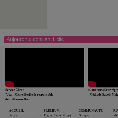
Aujourdhui.com en 1 clic !
Service Client
ils ont réussi leur rég
"Jean-Michel Berille, le responsable
- Méthode Savoir Maig
des télé-conseillers."
ACCUEIL
PREMIUM
COMMUNAUTÉ
RU
Accueil
Régime Savoir Maigrir
Groupes
Min