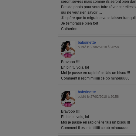
seront sevrés mais comme ils seront bien dans
Pas de photo pour vous faire rêver car elles s
qui ne veut rien savoir ....
J'espère que ta migraine va te laisser tranquil
Je t'embrasse bien fort
Catherine
babsinette
publié le 27/02/2010 à 20:58
Bravooo !!!!
Eh bin tu vois, lol
Moi je passe en rapidité te fais un bisou !!!
Comment il est mimiiiiiii ce bb minouuuuu
babsinette
publié le 27/02/2010 à 20:58
Bravooo !!!!
Eh bin tu vois, lol
Moi je passe en rapidité te fais un bisou !!!
Comment il est mimiiiiiii ce bb minouuuuu