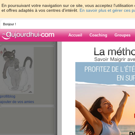
En poursuivant votre navigation sur ce site, vous acceptez l'utilisati
et offres adaptés à vos centres d'intérêt.
En savoir plus et gérer ces 
Bonjour !
Accueil
Coaching
Groupes
Accueil
>
espaces
>
sylchat
> Enfin un pet
Blog de sylchat
aide blog
Enfin un petit mo
!!! ouf !
profil
blog
ajouter de vos amies
publié le 27/02/2010 à 18:24