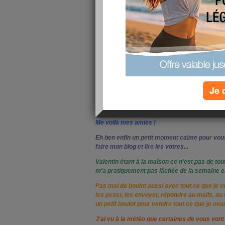
Je 
Me voilà mes amies !
Eh ben enfin un petit moment calme pour vous
faire mon blog et lire les votres...
Valentin étant à la maison ce n'est pas de tout
m'a pratiquement pas lâchée de la semaine en 
Pas mal de boulot aussi avec tout ce que je ve
les peser, les envoyer, répondre au mails, au t
un petit boulot pour vendre tout ce que je veu
J'ai vu à la météo que certaines de vous vont