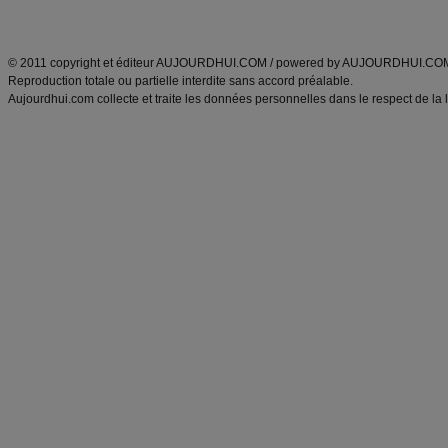
ANXA Partenaires
:
Recette
de cuisine |
Recette cuisine
|
© 2011 copyright et éditeur AUJOURDHUI.COM / powered by AUJOURDHUI.CO
Reproduction totale ou partielle interdite sans accord préalable.
Aujourdhui.com collecte et traite les données personnelles dans le respect de la 