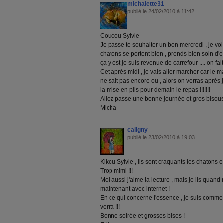
michalette31
publié le 24/02/2010 à 11:42
Coucou Sylvie
Je passe te souhaiter un bon mercredi , je voi
chatons se portent bien , prends bien soin d'
ça y est je suis revenue de carrefour .... on fait
Cet aprés midi , je vais aller marcher car le mar
ne sait pas encore ou , alors on verras aprés j
la mise en plis pour demain le repas !!!!!!!
Allez passe une bonne journée et gros bisou
Micha
caligny
publié le 23/02/2010 à 19:03
Kikou Sylvie , ils sont craquants les chatons e
Trop mimi !!!
Moi aussi j'aime la lecture , mais je lis qu
maintenant avec internet !
En ce qui concerne l'essence , je suis comme to
verra !!!
Bonne soirée et grosses bises !