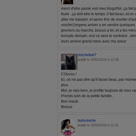
merci d'etre passé voir mes blogs!!lol..ça fait 
foule ..ça doit etre le temps..il fait beau..et on
aller me balader..et apres finir de monter d'autr
vois!!et j'espere arriver a en vendre quelque
greniers ou marché..bisous a toi..et a tes min
tornade demain..moi ce sera le contraire ..dem
leurs arriere grand mere avec ma soeur
michelle67
publié le 23/02/2010 à 12:38
COucou !
Ici, on ne pas dire qu'il fasse beau, par mome
plus.
Moi, je vais bien, je profite toujours de mes v
Prends soin de la petite famille.
Bon mardi.
Bisous
babsinette
publié le 23/02/2010 à 12:31