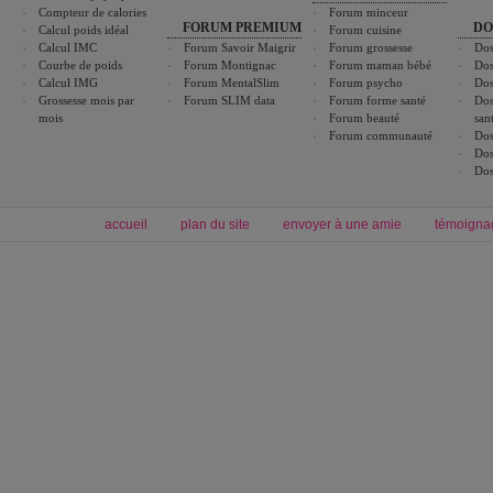
Compteur de calories
Forum minceur
FORUM PREMIUM
DO
Calcul poids idéal
Forum cuisine
Calcul IMC
Forum Savoir Maigrir
Forum grossesse
Dos
Courbe de poids
Forum Montignac
Forum maman bébé
Dos
Calcul IMG
Forum MentalSlim
Forum psycho
Dos
Grossesse mois par
Forum SLIM data
Forum forme santé
Dos
mois
Forum beauté
san
Forum communauté
Dos
Dos
Dos
accueil
plan du site
envoyer à une amie
témoigna
Forum minceur
Forum cuisine
Commencer un régime
boissons, vins et cocktails
Alimentation équilibrée et nutrition
astuces et bons plans
Minceur
Recette cuisine
exercices physiques
recette facile
produits minceur
Recette poulet
Tags
:
ventre plat
|
maigrir des fesses
|
abdominaux
|
régime américain
|
régime mayo
|
Découvrez aussi
:
exercices abdominaux
|
recette wok
|