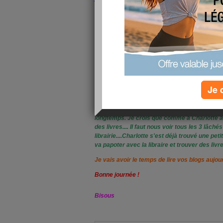
confiance qui me touche le plus.
Aujourd'hui on a un temps superbe comme hier
trop profité ! Auj je dois sortir pour les course
puis on ira peut-être faire une petite balade 
ça donne envie de sortir. On revit !!!
Demain la tornade Valentin rentre de vacances 
solides car quand il rentre comme ça après 1
non stop ! Il va être content de trouver ses pe
Je 
Rien de bien important mais deux posters qu'
homme lui a acheté un livre de Victor Hugo " 
content car maintenant il veut lire de la vraie 
longtemps. Je crois que comme à Charlotte à lui
des livres.... Il faut nous voir tous les 3 lâch
librairie....Charlotte s'est déjà trouvé une pet
va papoter avec la libraire et trouver des liv
Je vais avoir le temps de lire vos blogs aujou
Bonne journée !
Bisous