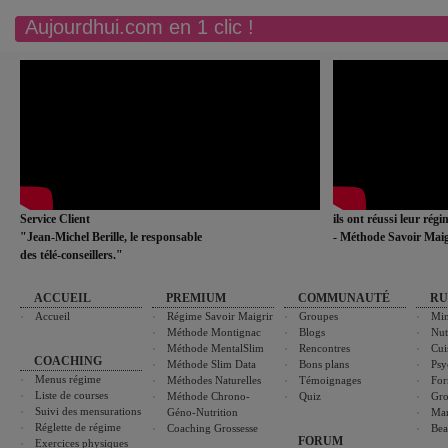
Aujourdhui.com en 1 clic !
Service Client
ils ont réussi leur rég
"Jean-Michel Berille, le responsable
- Méthode Savoir Maig
des télé-conseillers."
ACCUEIL
PREMIUM
COMMUNAUTÉ
RU
Accueil
Régime Savoir Maigrir
Groupes
Min
Méthode Montignac
Blogs
Nut
Méthode MentalSlim
Rencontres
Cui
COACHING
Méthode Slim Data
Bons plans
Psy
Menus régime
Méthodes Naturelles
Témoignages
For
Liste de courses
Méthode Chrono-
Quiz
Gro
Suivi des mensurations
Géno-Nutrition
Ma
Réglette de régime
Coaching Grossesse
Bea
FORUM
Exercices physiques