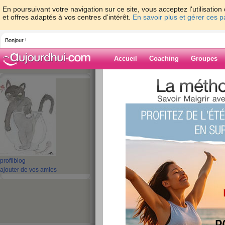
En poursuivant votre navigation sur ce site, vous acceptez l'utilisati
et offres adaptés à vos centres d'intérêt.
En savoir plus et gérer ces 
Bonjour !
Accueil
Coaching
Groupes
Accueil
>
espaces
>
sylchat
> Journée pri
Blog de sylchat
aide blog
Journée printanièr
publié le 23/02/2010 à 11:46
profil
blog
ajouter de vos amies
Bonjour mes amies !
Alors toute la petite famille chats va bien. Min
venir me voir en bas quand les petits font un 
son carton avec eux elle miaule doucement po
je suis par là et c'est des gros ronrons dès qu