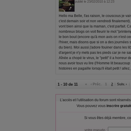
publié le 23/02/2010 à 12:23
Hello ma Belle, t'as raison, le couscous je vais
c'est demain soir et non vendredi finalement).
vont bien ainsi que la maman, c'est parfait. Ca
nombreux blogs on voit fleurir le mot "printemps
le bon bout (encore qu'à mon avis on n'est cer
l'hiver, mais disons que si on a des journées
du bien). Moi aussi j'adore fouiner dans les libr
d'argent je n'y mets pas les pieds car je ne sai
Aînée a chopé le virus, le "petit" il a horreur 
nous avoir tous vu lire (l'Homme lit beaucoup a
histoires en pagaille lorsqu'il était petit ! all
1 - 10 de 11
«
‹ Préc.
1
2
Suiv. ›
L’accès et l’utilisation du forum sont réser
Vous pouvez vous
inscrire gratu
Si vous êtes déjà membre, co
votre pseudo :