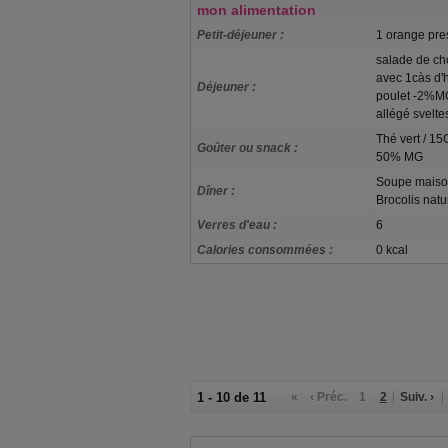
mon alimentation
Petit-déjeuner :
1 orange pres
salade de ch
avec 1càs d'h
Déjeuner :
poulet -2%MG
allégé svelte
Thé vert / 1
Goûter ou snack :
50% MG
Soupe maison
Dîner :
Brocolis natu
Verres d'eau :
6
Calories consommées :
0 kcal
1 - 10 de 11
«
‹ Préc.
1
2
Suiv. ›