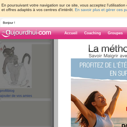
En poursuivant votre navigation sur ce site, vous acceptez l'utilisati
et offres adaptés à vos centres d'intérêt.
En savoir plus et gérer ces 
Bonjour !
Accueil
Coaching
Groupes
Accueil
>
espaces
>
sylchat
> 3 chatons c
roupille
Blog de sylchat
aide blog
3 chatons craquan
profil
blog
épuisée ça roupill
ajouter de vos amies
publié le 22/02/2010 à 17:31