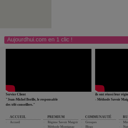
Aujourdhui.com en 1 clic !
Service Client
ils ont réussi leur rég
"Jean-Michel Berille, le responsable
- Méthode Savoir Maig
des télé-conseillers."
ACCUEIL
PREMIUM
COMMUNAUTÉ
RU
Accueil
Régime Savoir Maigrir
Groupes
Min
Méthode Montignac
Blogs
Nut