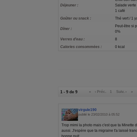
Déjeuner :
Salade verte
1 café
Goûter ou snack :
Thé vert / 1 
Peut-être si 
Dîner :
0%
Verres d'eau :
8
Calories consommées :
0 kcal
1 - 9 de 9
«
‹ Préc.
1
Suiv. ›
»
virgule190
publié le 23/02/2010 à 05:52
Trop mimi la photo mais c'est que ta Minette de
aussi. J'espère que ta migraine t'a laissé tran
bonne nuit.