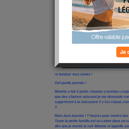
Je 
re bonjour mes amies !
Ouf quelle journée !
Minette a fait 3 petits chatons crevettes craq
que des chatons naissent je me demande comm
suppriment à la naissance !! c'est chaud, con
!!
Mais dure journée ! 7 heures pour mettre bas 
Toute la petite famille est au calme dans un
dès que je monte la voir Minette m'appelle sa