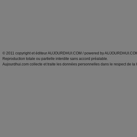
exercices physiques
recette facile
produits minceur
Recette poulet
Tags
:
ventre plat
|
maigrir des fesses
|
abdominaux
|
régime américain
|
régime mayo
|
Découvrez aussi
:
exercices abdominaux
|
recette wok
|
ANXA Partenaires
:
Recette
de cuisine |
Recette cuisine
|
© 2011 copyright et éditeur AUJOURDHUI.COM / powered by AUJOURDHUI.CO
Reproduction totale ou partielle interdite sans accord préalable.
Aujourdhui.com collecte et traite les données personnelles dans le respect de la 