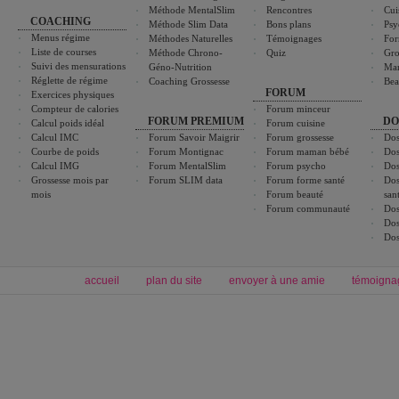
Méthode MentalSlim
Rencontres
Cui
COACHING
Méthode Slim Data
Bons plans
Psy
Menus régime
Méthodes Naturelles
Témoignages
For
Liste de courses
Méthode Chrono-
Quiz
Gro
Suivi des mensurations
Géno-Nutrition
Ma
Réglette de régime
Coaching Grossesse
Bea
FORUM
Exercices physiques
Compteur de calories
Forum minceur
FORUM PREMIUM
DO
Calcul poids idéal
Forum cuisine
Calcul IMC
Forum Savoir Maigrir
Forum grossesse
Dos
Courbe de poids
Forum Montignac
Forum maman bébé
Dos
Calcul IMG
Forum MentalSlim
Forum psycho
Dos
Grossesse mois par
Forum SLIM data
Forum forme santé
Dos
mois
Forum beauté
san
Forum communauté
Dos
Dos
Dos
accueil
plan du site
envoyer à une amie
témoigna
Forum minceur
Forum cuisine
Commencer un régime
boissons, vins et cocktails
Alimentation équilibrée et nutrition
astuces et bons plans
Minceur
Recette cuisine