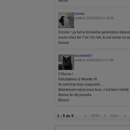
Micha
eanna
publié le 22/02/2010 à 18:25
Encore ! ça fait la troisième génération depuis
souris chez toi ? lol ! En fait, tu est nurse 
bisous
michelle67
publié le 22/02/2010 à 17:36
COucou !
Félicitations à Minette !!!!
Ils sont trop trop craquants....
Maintenant repos pour tous, c'est bien mérité.
Bonne fin de journée.
Bisous
1 - 9 de 9
«
‹ Préc.
1
Suiv. ›
»