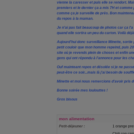
vienne la caresser et puis elle se rendort. Mai
premiers et le dernier ça a mis 7H et comme j
comme ça je surveille de près. Bon maintenant t
du repos à la maman.
Je n'ai pas fait beaucoup de photos car ça l'
quand elle sortira un peu du carton. Voilà déjà 
Aujourd'hui donc surveillance Minette, sortie 
petit couloir que mon homme repeind, puis 2
site où je revends plein de choses et enfin u
gens qui ont répondu à l'annonce pour les cha
Ouf mainteant repos et désolée si je ne passe 
peut-être ce soir...mais là j'ai besoin de souff
Minette et moi nous remercions d'avoir pris d
Bonne soirée mes loulouttes !
Gros bisous
mon alimentation
Petit-déjeuner :
1 orange pr
Chili con ca