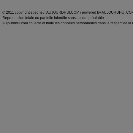
ANXA Partenaires
:
Recette
de cuisine |
Recette cuisine
|
© 2011 copyright et éditeur AUJOURDHUI.COM / powered by AUJOURDHUI.CO
Reproduction totale ou partielle interdite sans accord préalable.
Aujourdhui.com collecte et traite les données personnelles dans le respect de la 