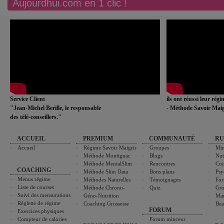
Aujourdhui.com en 1 clic !
Service Client
ils ont réussi leur rég
"Jean-Michel Berille, le responsable
- Méthode Savoir Maig
des télé-conseillers."
ACCUEIL
PREMIUM
COMMUNAUTÉ
RU
Accueil
Régime Savoir Maigrir
Groupes
Min
Méthode Montignac
Blogs
Nut
Méthode MentalSlim
Rencontres
Cui
COACHING
Méthode Slim Data
Bons plans
Psy
Menus régime
Méthodes Naturelles
Témoignages
For
Liste de courses
Méthode Chrono-
Quiz
Gro
Suivi des mensurations
Géno-Nutrition
Ma
Réglette de régime
Coaching Grossesse
Bea
FORUM
Exercices physiques
Compteur de calories
Forum minceur