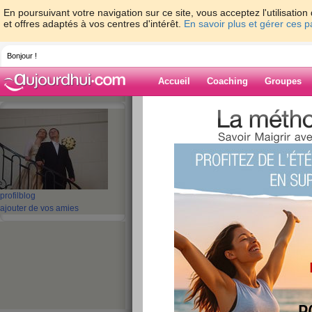
En poursuivant votre navigation sur ce site, vous acceptez l'utilisati
et offres adaptés à vos centres d'intérêt.
En savoir plus et gérer ces 
Bonjour !
Accueil
Coaching
Groupes
Accueil
>
espaces
>
sulie
> journée du 2
Blog de sulie
aide blog
journée du 22/04
profil
blog
ajouter de vos amies
publié le 22/04/2012 à 21:35
petit excès mais 1h de sport pour compenser
mon alimentation
Orange, jus 
Petit-déjeuner :
déjeuner très