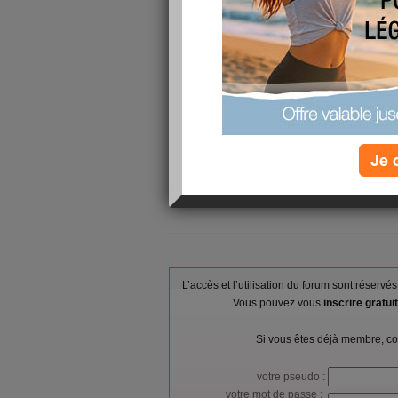
vitamines et
Pâtes aliment
Déjeuner :
rôti, Compot
Goûter ou snack :
Crème desser
Tomate, crue
Dîner :
au lait entier
pulpe, Mâche
Verres d'eau :
0
Je 
Calories consommées :
1053 kcal
L’accès et l’utilisation du forum sont réser
Vous pouvez vous
inscrire gratu
Si vous êtes déjà membre, co
votre pseudo :
votre mot de passe :