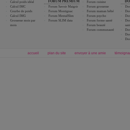
FORUM PREMIUM
DO
Calcul poids idéal
Forum cuisine
Calcul IMC
Forum Savoir Maigrir
Forum grossesse
Dos
Courbe de poids
Forum Montignac
Forum maman bébé
Dos
Calcul IMG
Forum MentalSlim
Forum psycho
Dos
Grossesse mois par
Forum SLIM data
Forum forme santé
Dos
mois
Forum beauté
san
Forum communauté
Dos
Dos
Dos
accueil
plan du site
envoyer à une amie
témoigna
Forum minceur
Forum cuisine
Commencer un régime
boissons, vins et cocktails
Alimentation équilibrée et nutrition
astuces et bons plans
Minceur
Recette cuisine
exercices physiques
recette facile
produits minceur
Recette poulet
Tags
:
ventre plat
|
maigrir des fesses
|
abdominaux
|
régime américain
|
régime mayo
|
Découvrez aussi
:
exercices abdominaux
|
recette wok
|