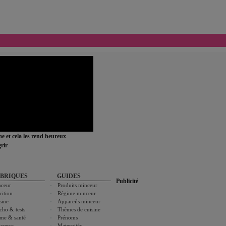
ime et cela les rend heureux
rir
BRIQUES
GUIDES
Publicité
ceur
Produits minceur
rition
Régime minceur
sine
Appareils minceur
cho & tests
Thèmes de cuisine
me & santé
Prénoms
ssesse
Maternités