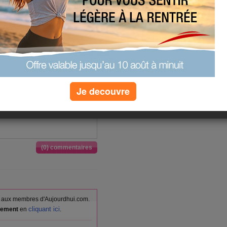
es en fibres, enrichies en
 minéraux, Orange, jus pressé
lpe et peau, cuite, Pâtes
, cuites, Pain de campagne ou bis
pomme, appertisée, Pain de
 bis
 Pain complet, fabrication
rème dessert, rayon frais ou
Je decouvre
aliment moyen), Soupe aux
 type
(0) commentaires
vés aux membres d'Aujourdhui.com.
cliquant ici
itement
en
.