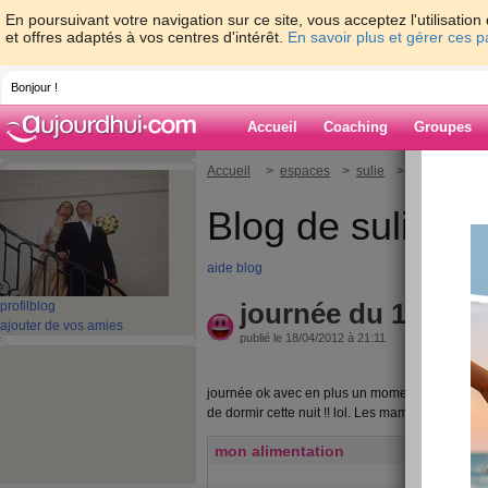
En poursuivant votre navigation sur ce site, vous acceptez l'utilisati
et offres adaptés à vos centres d'intérêt.
En savoir plus et gérer ces 
Bonjour !
Accueil
Coaching
Groupes
Accueil
>
espaces
>
sulie
> journée du 1
Blog de sulie
aide blog
journée du 18/04
profil
blog
ajouter de vos amies
publié le 18/04/2012 à 21:11
journée ok avec en plus un moment detente au c
de dormir cette nuit !! lol. Les mamans connaissen
mon alimentation
Lait demi-éc