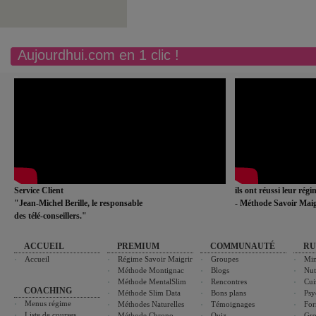
Aujourdhui.com en 1 clic !
Service Client
ils ont réussi leur rég
"Jean-Michel Berille, le responsable
- Méthode Savoir Maig
des télé-conseillers."
ACCUEIL
PREMIUM
COMMUNAUTÉ
RU
Accueil
Régime Savoir Maigrir
Groupes
Min
Méthode Montignac
Blogs
Nut
Méthode MentalSlim
Rencontres
Cui
COACHING
Méthode Slim Data
Bons plans
Psy
Menus régime
Méthodes Naturelles
Témoignages
For
Liste de courses
Méthode Chrono-
Quiz
Gro