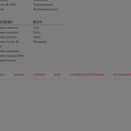
man & bébé
Tests grossesse
uté
Professionnels psy
SSIERS
PLUS
siers minceur
Jeux
siers nutrition
Infos
siers psycho
Astro
siers forme &
Shopping
té
siers grossesse
siers maman bébé
siers beauté
ges
presse
contact
aide
conditions d'utilisation
recrutemen
Forum grossesse et bébé
Forum psychologie
envie de bébé et de devenir maman
développement personnel et spiritua
accouchement et naissance de bébé
couple et sexualité
Grossesse et femme enceinte
Psychologie
symptome grossesse
intelligence et test de qi
calendrier de grossesse
test qi