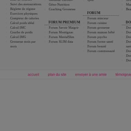
Suivi des mensurations
Géno-Nutrition
Ma
Réglette de régime
Coaching Grossesse
Bea
FORUM
Exercices physiques
Compteur de calories
Forum minceur
FORUM PREMIUM
DO
Calcul poids idéal
Forum cuisine
Calcul IMC
Forum Savoir Maigrir
Forum grossesse
Dos
Courbe de poids
Forum Montignac
Forum maman bébé
Dos
Calcul IMG
Forum MentalSlim
Forum psycho
Dos
Grossesse mois par
Forum SLIM data
Forum forme santé
Dos
mois
Forum beauté
san
Forum communauté
Dos
Dos
Dos
accueil
plan du site
envoyer à une amie
témoigna
Forum minceur
Forum cuisine
Commencer un régime
boissons, vins et cocktails
Alimentation équilibrée et nutrition
astuces et bons plans
Minceur
Recette cuisine
exercices physiques
recette facile
produits minceur
Recette poulet