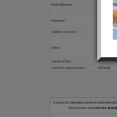
déjeuner rich
Petit-déjeuner :
vitamines et
maison
Courgette, pu
Déjeuner :
alimentaires
Compote de 
Goûter ou snack :
campagne ou
Tomate, crue,
artisanale, C
Dîner :
appertisée (
lentilles, tout
Verres d'eau :
0
Calories consommées :
970 kcal
L’accès et l’utilisation du forum sont réser
Vous pouvez vous
inscrire gratu