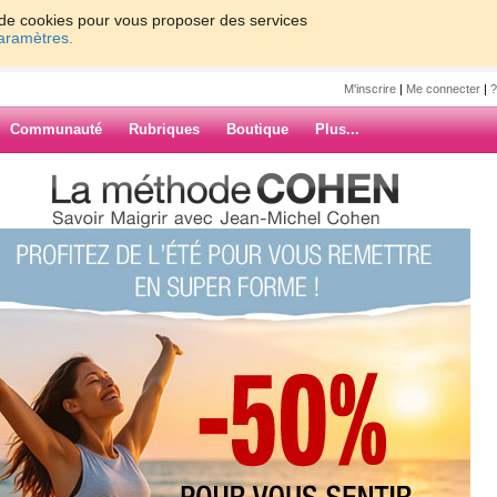
on de cookies pour vous proposer des services
paramètres.
M'inscrire
|
Me connecter
|
?
Communauté
Rubriques
Boutique
Plus...
8/04
oiffeur car mon fils m'a empecher
t ça hein les filles ??!!
ARCHIVES
rémé, UHT, Céréales pour petit