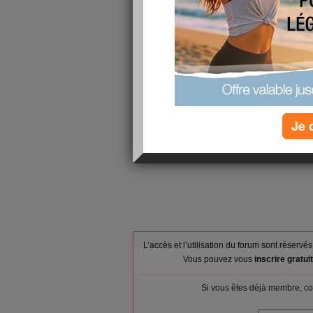
Céréales pour
Petit-déjeuner :
enrichies en 
écrémé, UHT,
Riz blanc, cu
Déjeuner :
pulpe et peau
Goûter ou snack :
Bouchée choc
Soupe de lég
Dîner :
Mâche, crue,
Je 
Verres d'eau :
0
Calories consommées :
976 kcal
L’accès et l’utilisation du forum sont réser
Vous pouvez vous
inscrire gratu
Si vous êtes déjà membre, co