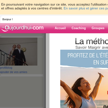
En poursuivant votre navigation sur ce site, vous acceptez l'utilisati
et offres adaptés à vos centres d'intérêt.
En savoir plus et gérer ces 
Bonjour !
Accueil
Coaching
Groupes
Accueil
>
espaces
>
sulie
> journée du 2
Blog de sulie
aide blog
journée du 21/04
profil
blog
ajouter de vos amies
publié le 22/04/2012 à 09:59
j'ai craqué !!! devant des gateux au chocolat que
resisté !! :(((((
pourtant j'avais fait 1h de sport un peu avant
mon alimentation