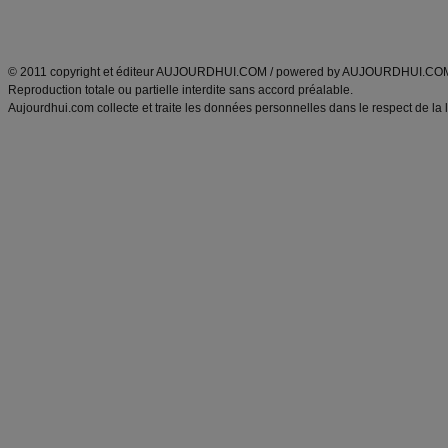
Découvrez aussi
:
exercices abdominaux
|
recette wok
|
ANXA Partenaires
:
Recette
de cuisine |
Recette cuisine
|
© 2011 copyright et éditeur AUJOURDHUI.COM / powered by AUJOURDHUI.CO
Reproduction totale ou partielle interdite sans accord préalable.
Aujourdhui.com collecte et traite les données personnelles dans le respect de la 