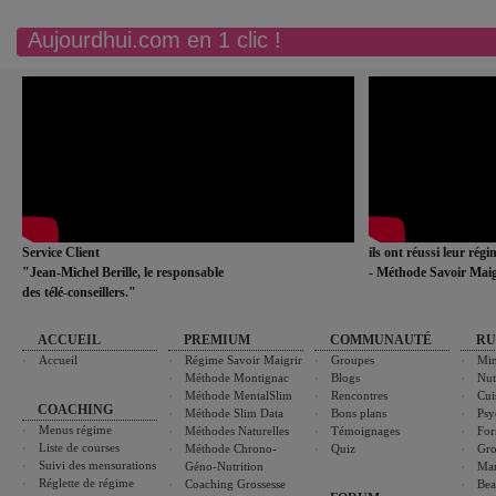
Aujourdhui.com en 1 clic !
Service Client
ils ont réussi leur rég
"Jean-Michel Berille, le responsable
- Méthode Savoir Maig
des télé-conseillers."
ACCUEIL
PREMIUM
COMMUNAUTÉ
RU
Accueil
Régime Savoir Maigrir
Groupes
Min
Méthode Montignac
Blogs
Nut
Méthode MentalSlim
Rencontres
Cui
COACHING
Méthode Slim Data
Bons plans
Psy
Menus régime
Méthodes Naturelles
Témoignages
For
Liste de courses
Méthode Chrono-
Quiz
Gro
Suivi des mensurations
Géno-Nutrition
Ma
Réglette de régime
Coaching Grossesse
Bea