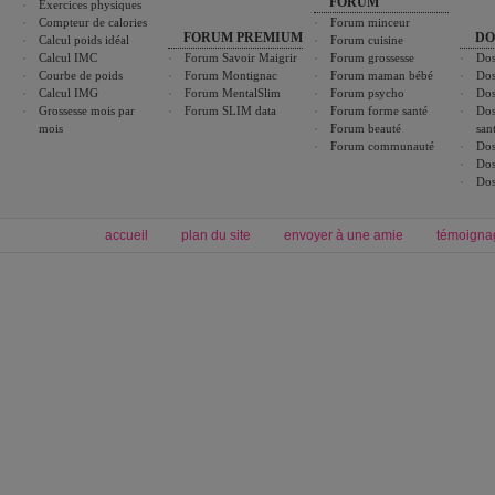
FORUM
Exercices physiques
Compteur de calories
Forum minceur
FORUM PREMIUM
DO
Calcul poids idéal
Forum cuisine
Calcul IMC
Forum Savoir Maigrir
Forum grossesse
Dos
Courbe de poids
Forum Montignac
Forum maman bébé
Dos
Calcul IMG
Forum MentalSlim
Forum psycho
Dos
Grossesse mois par
Forum SLIM data
Forum forme santé
Dos
mois
Forum beauté
san
Forum communauté
Dos
Dos
Dos
accueil
plan du site
envoyer à une amie
témoigna
Forum minceur
Forum cuisine
Commencer un régime
boissons, vins et cocktails
Alimentation équilibrée et nutrition
astuces et bons plans
Minceur
Recette cuisine
exercices physiques
recette facile
produits minceur
Recette poulet
Tags
:
ventre plat
|
maigrir des fesses
|
abdominaux
|
régime américain
|
régime mayo
|