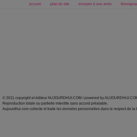
accueil
plan du site
envoyer à une amie
témoigna
Forum minceur
Forum cuisine
Commencer un régime
boissons, vins et cocktails
Alimentation équilibrée et nutrition
astuces et bons plans
Minceur
Recette cuisine
exercices physiques
recette facile
produits minceur
Recette poulet
Tags
:
ventre plat
|
maigrir des fesses
|
abdominaux
|
régime américain
|
régime mayo
|
Découvrez aussi
:
exercices abdominaux
|
recette wok
|
ANXA Partenaires
:
Recette
de cuisine |
Recette cuisine
|
© 2011 copyright et éditeur AUJOURDHUI.COM / powered by AUJOURDHUI.CO
Reproduction totale ou partielle interdite sans accord préalable.
Aujourdhui.com collecte et traite les données personnelles dans le respect de la 