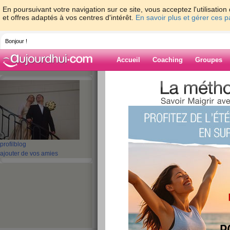
En poursuivant votre navigation sur ce site, vous acceptez l'utilisati
et offres adaptés à vos centres d'intérêt.
En savoir plus et gérer ces 
Bonjour !
Accueil
Coaching
Groupes
Accueil
>
espaces
>
sulie
> journée du 1
Blog de sulie
aide blog
journée du 14/04
profil
blog
ajouter de vos amies
publié le 14/04/2012 à 21:35
aucune sensation de faim aujourd'hui trop conte
pas !!!
mon alimentation
Céréales pour