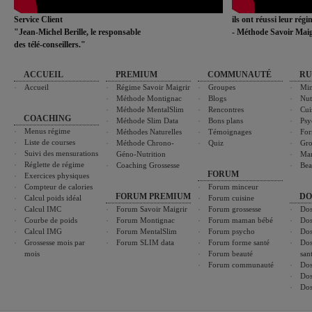
Service Client
ils ont réussi leur rég
"Jean-Michel Berille, le responsable
- Méthode Savoir Maig
des télé-conseillers."
ACCUEIL
PREMIUM
COMMUNAUTÉ
RU
Accueil
Régime Savoir Maigrir
Groupes
Min
Méthode Montignac
Blogs
Nut
Méthode MentalSlim
Rencontres
Cui
COACHING
Méthode Slim Data
Bons plans
Psy
Menus régime
Méthodes Naturelles
Témoignages
For
Liste de courses
Méthode Chrono-
Quiz
Gro
Suivi des mensurations
Géno-Nutrition
Ma
Réglette de régime
Coaching Grossesse
Bea
FORUM
Exercices physiques
Compteur de calories
Forum minceur
FORUM PREMIUM
DO
Calcul poids idéal
Forum cuisine
Calcul IMC
Forum Savoir Maigrir
Forum grossesse
Dos
Courbe de poids
Forum Montignac
Forum maman bébé
Dos
Calcul IMG
Forum MentalSlim
Forum psycho
Dos
Grossesse mois par
Forum SLIM data
Forum forme santé
Dos
mois
Forum beauté
san
Forum communauté
Dos
Dos
Dos