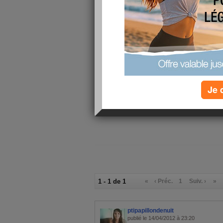
Petit-déjeuner :
enrichies en
jus pressé m
Riz blanc, cu
Déjeuner :
lait entier, n
peau, cuite
Soupe de lég
Salade verte
Dîner :
pomme, apper
artisanale
Je 
Verres d'eau :
0
Calories consommées :
853 kcal
1 - 1 de 1
«
‹ Préc.
1
Suiv. ›
»
ptipapillondenuit
publié le 14/04/2012 à 23:20