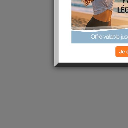
lire la suite
1 - 1 de 1
«
‹ Préc.
1
Suiv. ›
»
Je 