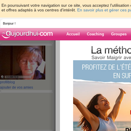
En poursuivant votre navigation sur ce site, vous acceptez l'utilisati
et offres adaptés à vos centres d'intérêt.
En savoir plus et gérer ces 
Bonjour !
Accueil
Coaching
Groupes
Accueil
>
espaces
>
soucis76
Blog de soucis7
aide blog
profil
blog
ajouter de vos amies
1 - 1 de 1
«
‹ Préc.
1
Suiv. ›
»
Je m’appelle marie
publié le 30/07/2009 à 12:46
Je m’appelle marie-françoise, atteinte d'hypothy
souhaite vraiment perdre du poids , à cause de 
mais cette fois avec du soutien et de la motivati