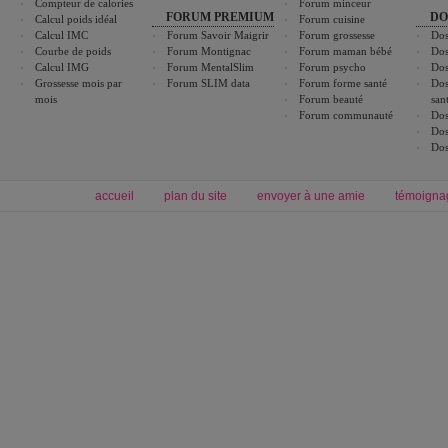
Compteur de calories
Forum minceur
FORUM PREMIUM
DO
Calcul poids idéal
Forum cuisine
Calcul IMC
Forum Savoir Maigrir
Forum grossesse
Dos
Courbe de poids
Forum Montignac
Forum maman bébé
Dos
Calcul IMG
Forum MentalSlim
Forum psycho
Dos
Grossesse mois par
Forum SLIM data
Forum forme santé
Dos
mois
Forum beauté
san
Forum communauté
Dos
Dos
Dos
accueil
plan du site
envoyer à une amie
témoigna
Forum minceur
Forum cuisine
Commencer un régime
boissons, vins et cocktails
Alimentation équilibrée et nutrition
astuces et bons plans
Minceur
Recette cuisine
exercices physiques
recette facile
produits minceur
Recette poulet
Tags
:
ventre plat
|
maigrir des fesses
|
abdominaux
|
régime américain
|
régime mayo
|
Découvrez aussi
:
exercices abdominaux
|
recette wok
|