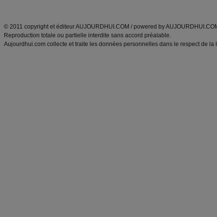
ANXA Partenaires
:
Recette
de cuisine |
Recette cuisine
|
© 2011 copyright et éditeur AUJOURDHUI.COM / powered by AUJOURDHUI.CO
Reproduction totale ou partielle interdite sans accord préalable.
Aujourdhui.com collecte et traite les données personnelles dans le respect de la 