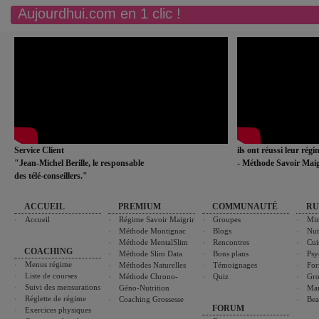
Aujourdhui.com en 1 clic !
Service Client
ils ont réussi leur rég
"Jean-Michel Berille, le responsable
- Méthode Savoir Maig
des télé-conseillers."
ACCUEIL
PREMIUM
COMMUNAUTÉ
RU
Accueil
Régime Savoir Maigrir
Groupes
Min
Méthode Montignac
Blogs
Nut
Méthode MentalSlim
Rencontres
Cui
COACHING
Méthode Slim Data
Bons plans
Psy
Menus régime
Méthodes Naturelles
Témoignages
For
Liste de courses
Méthode Chrono-
Quiz
Gro
Suivi des mensurations
Géno-Nutrition
Ma
Réglette de régime
Coaching Grossesse
Bea
FORUM
Exercices physiques