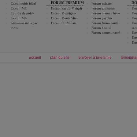
FORUM PREMIUM
DO
Calcul poids idéal
Forum cuisine
Calcul IMC
Forum Savoir Maigrir
Forum grossesse
Dos
Courbe de poids
Forum Montignac
Forum maman bébé
Dos
Calcul IMG
Forum MentalSlim
Forum psycho
Dos
Grossesse mois par
Forum SLIM data
Forum forme santé
Dos
mois
Forum beauté
san
Forum communauté
Dos
Dos
Dos
accueil
plan du site
envoyer à une amie
témoigna
Forum minceur
Forum cuisine
Commencer un régime
boissons, vins et cocktails
Alimentation équilibrée et nutrition
astuces et bons plans
Minceur
Recette cuisine
exercices physiques
recette facile
produits minceur
Recette poulet
Tags
:
ventre plat
|
maigrir des fesses
|
abdominaux
|
régime américain
|
régime mayo
|
Découvrez aussi
:
exercices abdominaux
|
recette wok
|