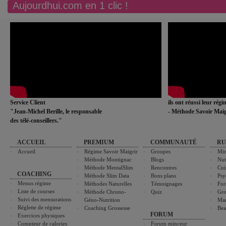
Aujourdhui.com en 1 clic !
Service Client
ils ont réussi leur rég
"Jean-Michel Berille, le responsable
- Méthode Savoir Maig
des télé-conseillers."
ACCUEIL
PREMIUM
COMMUNAUTÉ
RU
Accueil
Régime Savoir Maigrir
Groupes
Min
Méthode Montignac
Blogs
Nut
Méthode MentalSlim
Rencontres
Cui
COACHING
Méthode Slim Data
Bons plans
Psy
Menus régime
Méthodes Naturelles
Témoignages
For
Liste de courses
Méthode Chrono-
Quiz
Gro
Suivi des mensurations
Géno-Nutrition
Ma
Réglette de régime
Coaching Grossesse
Bea
FORUM
Exercices physiques
Compteur de calories
Forum minceur