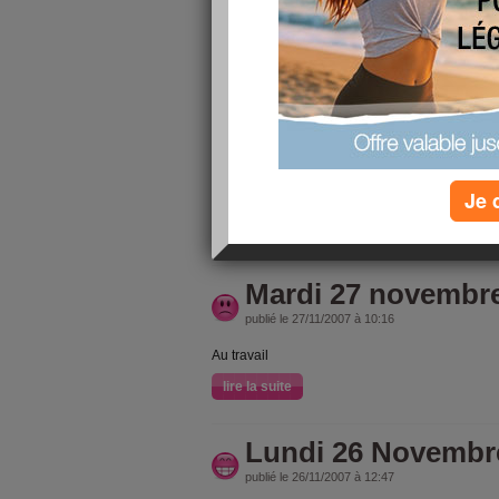
recraque pour des cochonneries. et pourtant, j
Au secours!
lire la suite
Mercredi 28 Nove
publié le 28/11/2007 à 08:38
Je 
Au travail
lire la suite
Mardi 27 novembr
publié le 27/11/2007 à 10:16
Au travail
lire la suite
Lundi 26 Novembr
publié le 26/11/2007 à 12:47