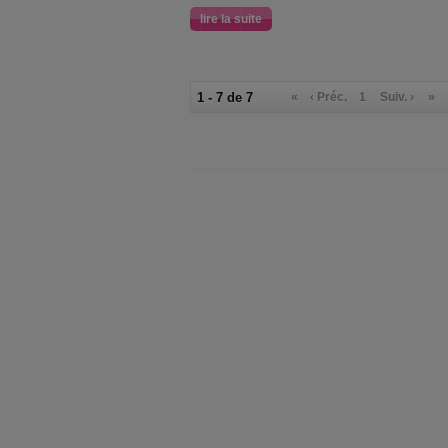
lire la suite
1 - 7 de 7
«
‹ Préc.
1
Suiv. ›
»