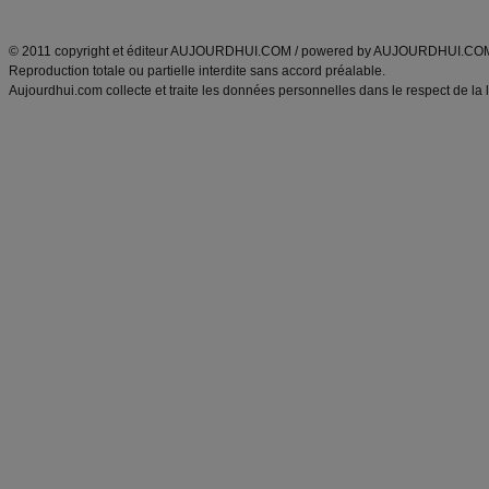
ANXA Partenaires
:
Recette
de cuisine |
Recette cuisine
|
© 2011 copyright et éditeur AUJOURDHUI.COM / powered by AUJOURDHUI.CO
Reproduction totale ou partielle interdite sans accord préalable.
Aujourdhui.com collecte et traite les données personnelles dans le respect de la 