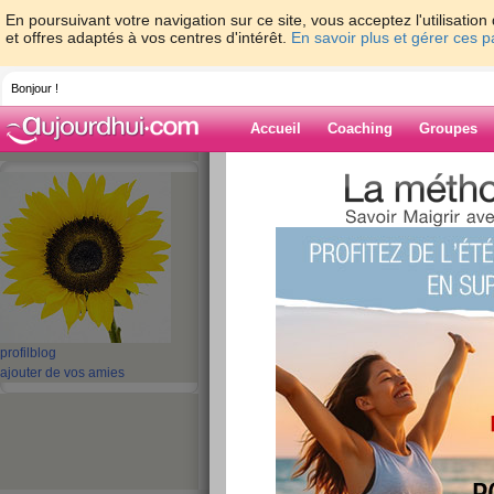
En poursuivant votre navigation sur ce site, vous acceptez l'utilisati
et offres adaptés à vos centres d'intérêt.
En savoir plus et gérer ces 
Bonjour !
Accueil
Coaching
Groupes
Accueil
>
espaces
>
sofy_tours
Blog de sofy_to
aide blog
1 - 7 de 7
«
‹ Préc.
1
Suiv. ›
»
profil
blog
ajouter de vos amies
Grosse déprime.
publié le 17/12/2007 à 18:34
Je suis complétement découragée.
Je n'arrive plus à me motiver!
J'avais perdu 2kg la premiere semaine et j'en ai