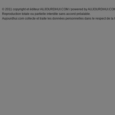
ANXA Partenaires
:
Recette
de cuisine |
Recette cuisine
|
© 2011 copyright et éditeur AUJOURDHUI.COM / powered by AUJOURDHUI.CO
Reproduction totale ou partielle interdite sans accord préalable.
Aujourdhui.com collecte et traite les données personnelles dans le respect de la 