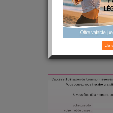
Petit-déjeuner :
ou fruits sec
Lait demi-éc
Gâteau moell
Déjeuner :
multicouche
Pain, baguet
Dîner :
camembert 2
la vanille, ra
Verres d'eau :
8
Je 
Calories consommées :
2217 kcal
L’accès et l’utilisation du forum sont réser
Vous pouvez vous
inscrire gratu
Si vous êtes déjà membre, co
votre pseudo :
votre mot de passe :