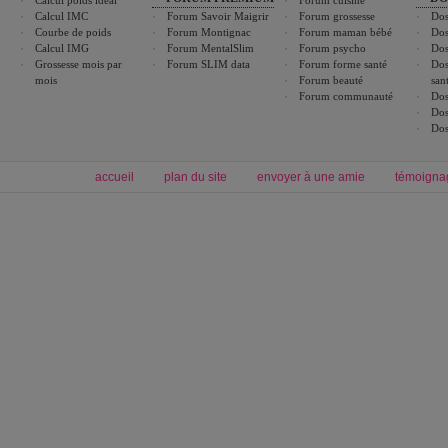
Calcul IMC
Forum Savoir Maigrir
Forum grossesse
Dos
Courbe de poids
Forum Montignac
Forum maman bébé
Dos
Calcul IMG
Forum MentalSlim
Forum psycho
Dos
Grossesse mois par
Forum SLIM data
Forum forme santé
Dos
mois
Forum beauté
san
Forum communauté
Dos
Dos
Dos
accueil
plan du site
envoyer à une amie
témoigna
Forum minceur
Forum cuisine
Commencer un régime
boissons, vins et cocktails
Alimentation équilibrée et nutrition
astuces et bons plans
Minceur
Recette cuisine
exercices physiques
recette facile
produits minceur
Recette poulet
Tags
:
ventre plat
|
maigrir des fesses
|
abdominaux
|
régime américain
|
régime mayo
|
Découvrez aussi
:
exercices abdominaux
|
recette wok
|