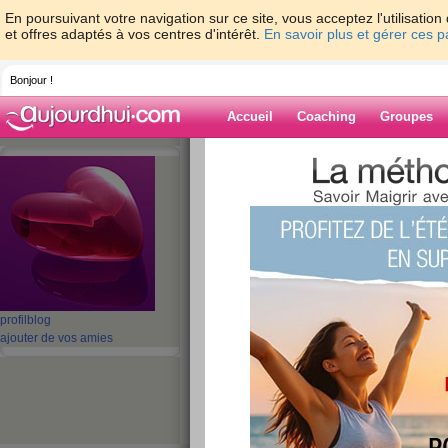
En poursuivant votre navigation sur ce site, vous acceptez l'utilisati
et offres adaptés à vos centres d'intérêt.
En savoir plus et gérer ces 
Bonjour !
Accueil
Coaching
Groupes
Accueil
>
espaces
>
sidjee
> ohlala
Blog de sidjee
aide blog
ohlala
publié le 03/07/2012 à 21:49
profil
blog
ajouter de vos amies
eh ben de pire en pire, je suis plus du tout mot
mon alimentation
Pâte à tartine
baguette cour