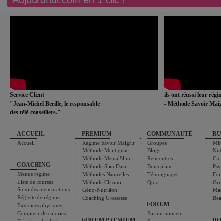
Service Client
ils ont réussi leur rég
"Jean-Michel Berille, le responsable
- Méthode Savoir Maig
des télé-conseillers."
ACCUEIL
PREMIUM
COMMUNAUTÉ
RU
Accueil
Régime Savoir Maigrir
Groupes
Min
Méthode Montignac
Blogs
Nut
Méthode MentalSlim
Rencontres
Cui
COACHING
Méthode Slim Data
Bons plans
Psy
Menus régime
Méthodes Naturelles
Témoignages
For
Liste de courses
Méthode Chrono-
Quiz
Gro
Suivi des mensurations
Géno-Nutrition
Ma
Réglette de régime
Coaching Grossesse
Bea
FORUM
Exercices physiques
Compteur de calories
Forum minceur
FORUM PREMIUM
DO
Calcul poids idéal
Forum cuisine