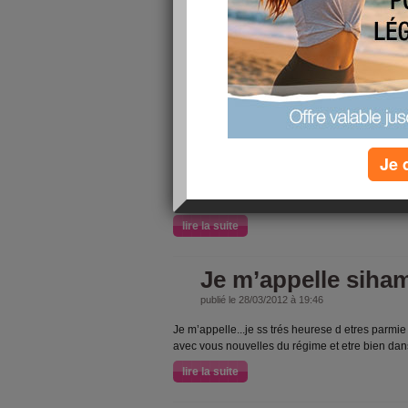
5/10
j'ai fait
au
10 aliment
pendant l
Je 
lire la suite
Je m’appelle siha
publié le 28/03/2012 à 19:46
Je m’appelle...je ss trés heurese d etres parmi
avec vous nouvelles du régime et etre bien da
lire la suite