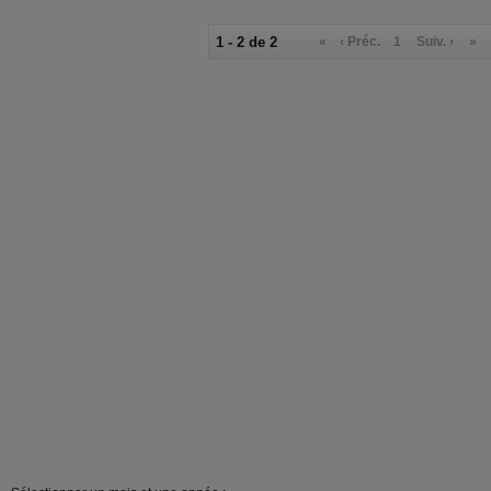
1 - 2 de 2
«
‹ Préc.
1
Suiv. ›
»