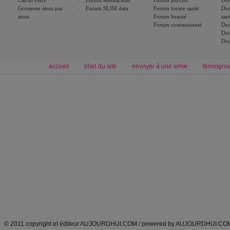
Calcul IMG
Forum MentalSlim
Forum psycho
Dos
Grossesse mois par
Forum SLIM data
Forum forme santé
Dos
mois
Forum beauté
san
Forum communauté
Dos
Dos
Dos
accueil
plan du site
envoyer à une amie
témoigna
Forum minceur
Forum cuisine
Commencer un régime
boissons, vins et cocktails
Alimentation équilibrée et nutrition
astuces et bons plans
Minceur
Recette cuisine
exercices physiques
recette facile
produits minceur
Recette poulet
Tags
:
ventre plat
|
maigrir des fesses
|
abdominaux
|
régime américain
|
régime mayo
|
Découvrez aussi
:
exercices abdominaux
|
recette wok
|
ANXA Partenaires
:
Recette
de cuisine |
Recette cuisine
|
© 2011 copyright et éditeur AUJOURDHUI.COM / powered by AUJOURDHUI.CO