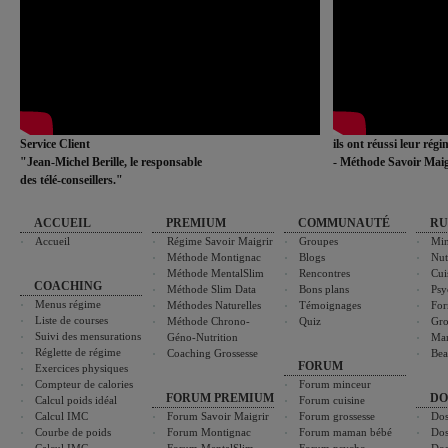
Service Client
ils ont réussi leur rég
"Jean-Michel Berille, le responsable
- Méthode Savoir Maig
des télé-conseillers."
ACCUEIL
PREMIUM
COMMUNAUTÉ
RU
Accueil
Régime Savoir Maigrir
Groupes
Min
Méthode Montignac
Blogs
Nut
Méthode MentalSlim
Rencontres
Cui
COACHING
Méthode Slim Data
Bons plans
Psy
Menus régime
Méthodes Naturelles
Témoignages
For
Liste de courses
Méthode Chrono-
Quiz
Gro
Suivi des mensurations
Géno-Nutrition
Ma
Réglette de régime
Coaching Grossesse
Bea
FORUM
Exercices physiques
Compteur de calories
Forum minceur
FORUM PREMIUM
DO
Calcul poids idéal
Forum cuisine
Calcul IMC
Forum Savoir Maigrir
Forum grossesse
Dos
Courbe de poids
Forum Montignac
Forum maman bébé
Dos