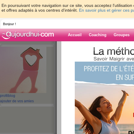
En poursuivant votre navigation sur ce site, vous acceptez l'utilisati
et offres adaptés à vos centres d'intérêt.
En savoir plus et gérer ces 
Bonjour !
Accueil
Coaching
Groupes
Accueil
>
espaces
>
siam104
Blog de siam10
aide blog
1 - 2 de 2
«
‹ Préc.
1
Suiv. ›
»
profil
blog
ajouter de vos amies
Quizz: 10 aliments 
pendant le régime
publié le 04/04/2012 à 19:02