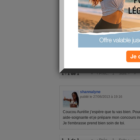
un bon nettoyage de printemps, pas facile qu
bouquins de révisions. Il suffit de faire un p
qu'un coup de peinture pour rafraichir la pièce
aiguille je fini par retourner toute ma maison.
Que du bonheur!
Je 
1 - 1 de 1
«
‹ Préc.
1
Suiv. ›
»
shannalyne
publié le 27/06/2013 à 19:16
Coucou Aurélie j’espère que tu vas bien. Pour
aide-soignante et je prépare mon concours inf
Je t'embrasse prend bien soin de toi.