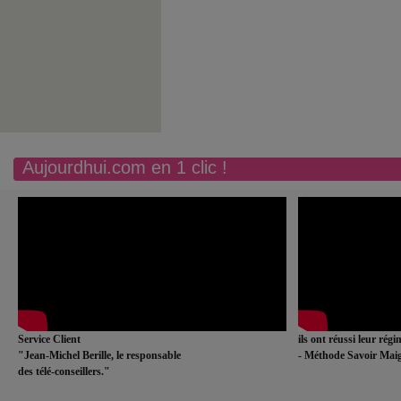
Aujourdhui.com en 1 clic !
Service Client
ils ont réussi leur rég
"Jean-Michel Berille, le responsable
- Méthode Savoir Maig
des télé-conseillers."