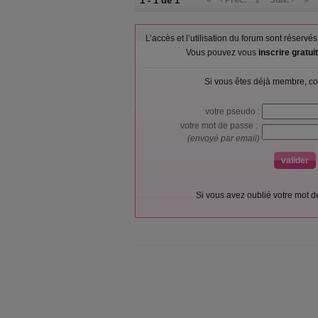
1 - 1 de 1
«
‹ Préc.
1
Suiv. ›
»
L’accès et l’utilisation du forum sont réser
Vous pouvez vous
inscrire gratu
Si vous êtes déjà membre, co
votre pseudo :
votre mot de passe :
(envoyé par email)
Si vous avez oublié votre mot 