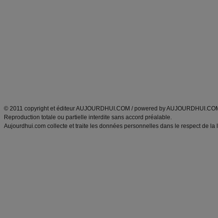
Minceur
Recette cuisine
exercices physiques
recette facile
produits minceur
Recette poulet
Tags
:
ventre plat
|
maigrir des fesses
|
abdominaux
|
régime américain
|
régime mayo
|
Découvrez aussi
:
exercices abdominaux
|
recette wok
|
ANXA Partenaires
:
Recette
de cuisine |
Recette cuisine
|
© 2011 copyright et éditeur AUJOURDHUI.COM / powered by AUJOURDHUI.CO
Reproduction totale ou partielle interdite sans accord préalable.
Aujourdhui.com collecte et traite les données personnelles dans le respect de la 