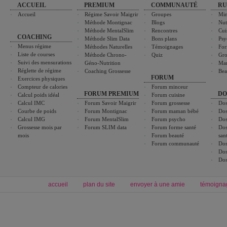
ACCUEIL
PREMIUM
COMMUNAUTÉ
RU
Accueil
Régime Savoir Maigrir
Groupes
Min
Méthode Montignac
Blogs
Nut
Méthode MentalSlim
Rencontres
Cui
COACHING
Méthode Slim Data
Bons plans
Psy
Menus régime
Méthodes Naturelles
Témoignages
For
Liste de courses
Méthode Chrono-
Quiz
Gro
Suivi des mensurations
Géno-Nutrition
Ma
Réglette de régime
Coaching Grossesse
Bea
FORUM
Exercices physiques
Compteur de calories
Forum minceur
FORUM PREMIUM
DO
Calcul poids idéal
Forum cuisine
Calcul IMC
Forum Savoir Maigrir
Forum grossesse
Dos
Courbe de poids
Forum Montignac
Forum maman bébé
Dos
Calcul IMG
Forum MentalSlim
Forum psycho
Dos
Grossesse mois par
Forum SLIM data
Forum forme santé
Dos
mois
Forum beauté
san
Forum communauté
Dos
Dos
Dos
accueil
plan du site
envoyer à une amie
témoigna
Forum minceur
Forum cuisine
Commencer un régime
boissons, vins et cocktails
Alimentation équilibrée et nutrition
astuces et bons plans