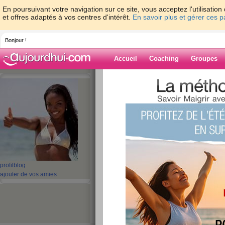
En poursuivant votre navigation sur ce site, vous acceptez l'utilisati
et offres adaptés à vos centres d'intérêt.
En savoir plus et gérer ces 
Bonjour !
Accueil
Coaching
Groupes
Accueil
>
espaces
>
shannalyne
> semain
nettoyage de printemps
Blog de shanna
aide blog
semaine 13 en mod
révision et nettoy
profil
blog
ajouter de vos amies
printemps
publié le 15/06/2013 à 21:56
c'est quand il commence à faire beau qu'on s'