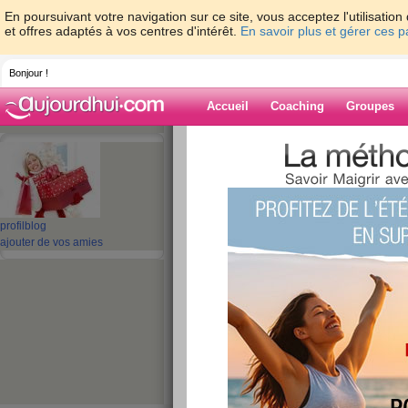
En poursuivant votre navigation sur ce site, vous acceptez l'utilisati
et offres adaptés à vos centres d'intérêt.
En savoir plus et gérer ces 
Bonjour !
Accueil
Coaching
Groupes
Accueil
>
espaces
>
seigneur25
> Quizz: C
Blog de seigne
aide blog
profil
blog
ajouter de vos amies
Quizz: C’est pour t
publié le 16/12/2010 à 07:21
5/10
j'ai fait