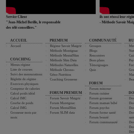
Service Client
ils ont réussi leur rég
"Jean-Michel Berille, le responsable
- Méthode Savoir Maig
des télé-conseillers."
ACCUEIL
PREMIUM
COMMUNAUTÉ
RU
Accueil
Régime Savoir Maigrir
Groupes
Min
Méthode Montignac
Blogs
Nut
Méthode MentalSlim
Rencontres
Cui
COACHING
Méthode Slim Data
Bons plans
Psy
Menus régime
Méthodes Naturelles
Témoignages
For
Liste de courses
Méthode Chrono-
Quiz
Gro
Suivi des mensurations
Géno-Nutrition
Ma
Réglette de régime
Coaching Grossesse
Bea
FORUM
Exercices physiques
Compteur de calories
Forum minceur
FORUM PREMIUM
DO
Calcul poids idéal
Forum cuisine
Calcul IMC
Forum Savoir Maigrir
Forum grossesse
Dos
Courbe de poids
Forum Montignac
Forum maman bébé
Dos
Calcul IMG
Forum MentalSlim
Forum psycho
Dos
Grossesse mois par
Forum SLIM data
Forum forme santé
Dos
mois
Forum beauté
san
Forum communauté
Dos
Dos
Dos