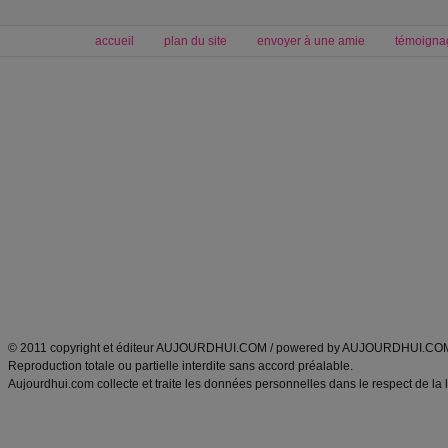
accueil
plan du site
envoyer à une amie
témoigna
Forum minceur
Forum cuisine
Commencer un régime
boissons, vins et cocktails
Alimentation équilibrée et nutrition
astuces et bons plans
Minceur
Recette cuisine
exercices physiques
recette facile
produits minceur
Recette poulet
Tags
:
ventre plat
|
maigrir des fesses
|
abdominaux
|
régime américain
|
régime mayo
|
Découvrez aussi
:
exercices abdominaux
|
recette wok
|
ANXA Partenaires
:
Recette
de cuisine |
Recette cuisine
|
© 2011 copyright et éditeur AUJOURDHUI.COM / powered by AUJOURDHUI.CO
Reproduction totale ou partielle interdite sans accord préalable.
Aujourdhui.com collecte et traite les données personnelles dans le respect de la 