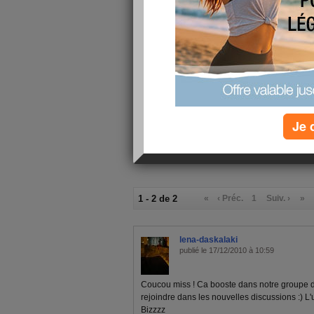
C’est pou
Je 
1 - 2 de 2
«
‹ Préc.
1
Suiv. ›
»
lena-daskalaki
publié le 17/12/2010 à 10:59
Coucou miss ! Ca booste dans notre groupe de
rejoindre dans les nouvelles discussions :) L'un
Bizzzz