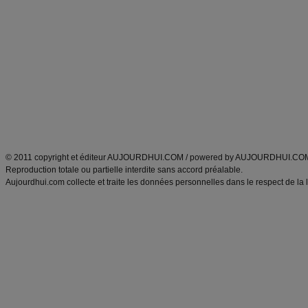
Minceur
Recette cuisine
exercices physiques
recette facile
produits minceur
Recette poulet
Tags
:
ventre plat
|
maigrir des fesses
|
abdominaux
|
régime américain
|
régime mayo
|
Découvrez aussi
:
exercices abdominaux
|
recette wok
|
ANXA Partenaires
:
Recette
de cuisine |
Recette cuisine
|
© 2011 copyright et éditeur AUJOURDHUI.COM / powered by AUJOURDHUI.CO
Reproduction totale ou partielle interdite sans accord préalable.
Aujourdhui.com collecte et traite les données personnelles dans le respect de la 