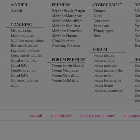
ACCUEIL
PREMIUM
COMMUNAUTÉ
RU
Accueil
Régime Savoir Maigrir
Groupes
Min
Méthode Montignac
Blogs
Nut
Méthode MentalSlim
Rencontres
Cui
COACHING
Méthode Slim Data
Bons plans
Psy
Menus régime
Méthodes Naturelles
Témoignages
For
Liste de courses
Méthode Chrono-
Quiz
Gro
Suivi des mensurations
Géno-Nutrition
Ma
Réglette de régime
Coaching Grossesse
Bea
FORUM
Exercices physiques
Compteur de calories
Forum minceur
FORUM PREMIUM
DO
Calcul poids idéal
Forum cuisine
Calcul IMC
Forum Savoir Maigrir
Forum grossesse
Dos
Courbe de poids
Forum Montignac
Forum maman bébé
Dos
Calcul IMG
Forum MentalSlim
Forum psycho
Dos
Grossesse mois par
Forum SLIM data
Forum forme santé
Dos
mois
Forum beauté
san
Forum communauté
Dos
Dos
Dos
accueil
plan du site
envoyer à une amie
témoigna
Forum minceur
Forum cuisine
Commencer un régime
boissons, vins et cocktails
Alimentation équilibrée et nutrition
astuces et bons plans