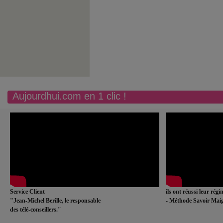
Aujourdhui.com en 1 clic !
Service Client
ils ont réussi leur rég
"Jean-Michel Berille, le responsable
- Méthode Savoir Maig
des télé-conseillers."