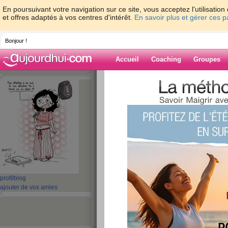
En poursuivant votre navigation sur ce site, vous acceptez l'utilisati
et offres adaptés à vos centres d'intérêt.
En savoir plus et gérer ces 
Bonjour !
Accueil
Coaching
Groupes
Accueil
>
espaces
>
sdinet
Blog de sdinet
aide blog
Ce membre n'a pas encore écrit d'article blog.
profil
blog
ajouter de vos amies