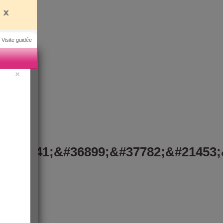
 Visite guidée
×
&#24341;&#36899;&#37782;&#21453;