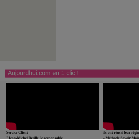
Aujourdhui.com en 1 clic !
Service Client
ils ont réussi leur rég
"Jean-Michel Berille, le responsable
- Méthode Savoir Maig