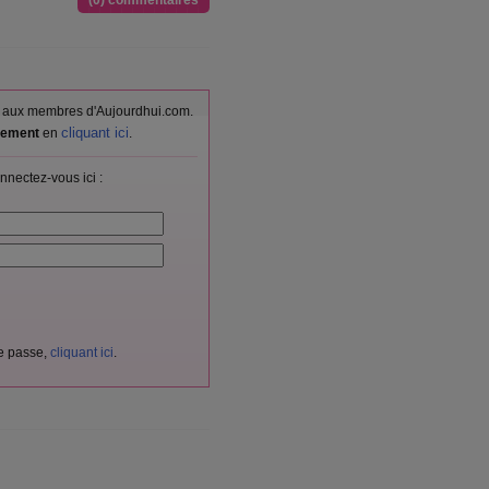
(0) commentaires
vés aux membres d'Aujourdhui.com.
cliquant ici
itement
en
.
nnectez-vous ici :
de passe,
cliquant ici
.