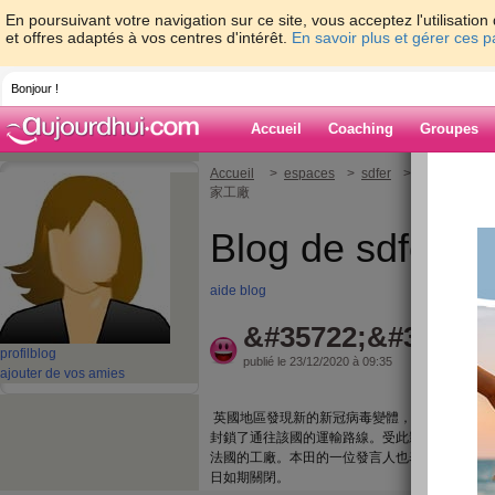
En poursuivant votre navigation sur ce site, vous acceptez l'utilisati
et offres adaptés à vos centres d'intérêt.
En savoir plus et gérer ces 
Bonjour !
Accueil
Coaching
Groupes
Accueil
>
espaces
>
sdfer
> 變異新冠病
家工廠
Blog de sdfer
aide blog
&#35722;&#30064;
profil
blog
publié le 23/12/2020 à 09:35
ajouter de vos amies
英國地區發現新的新冠病毒變體，導致法國等部
封鎖了通往該國的運輸路線。受此影響，豐田宣布
法國的工廠。本田的一位發言人也表示，本田在英
日如期關閉。