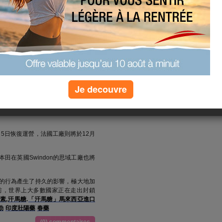
地區發現的新的新冠病毒變體在歐洲引
止新冠病毒傳播，法國等部分歐盟成
國的運輸路線，導致大量進出英國的
冬季假期關閉英國和法國的工廠，其中
前兩天（12月22日）開始停工，英國
止運營。
Je decouvre
份電子郵件聲明中說，交通封鎖“擾亂了零
aston地區生產卡羅拉車型，在法國
5日恢復運營，法國工廠則將於12月
田在英國Swindon的思域工廠也將
的行為產生了持久的影響，極大地加
前，世界上大多數國家正在走出封鎖
,
.
素
汗馬糖
「汗馬糖」馬來西亞進口
勁
印度壯陽藥
春藥