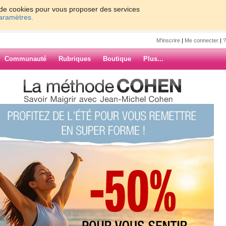
on de cookies pour vous proposer des services
paramètres.
M'inscrire
|
Me connecter
|
?
Communauté
Rubriques
Boutique
Plus...
毒引連鎖反應豐田、本田暫關歐洲多
&#26032;&#20896;&#30149;&#27602;
分歐盟成員國對其實施旅行禁令，並
將從12月24日開始暫時關閉英國和
國的思域工廠將於12月23日至1月3
ARCHIVES