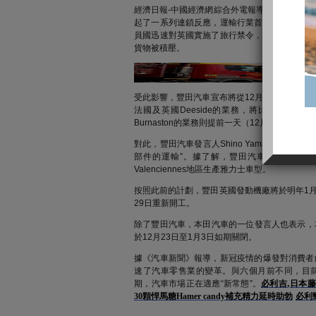
經濟日報-中國經濟網綜合外電報導近日，英國
起了一系列連鎖反應，運輸行業首當其衝。為阻
員國迅速對英國實施了旅行禁令，封鎖了通往英
貨物被積壓。
受此影響，豐田汽車宣布將從12月24日開始在
法國及英國Deeside的業務，將比原計劃提
Burnaston的業務則提前一天（12月23日）停
對此，豐田汽車發言人Shino Yamada在一
部件的運輸”。據了解，豐田汽車在英國Burn
Valenciennes地區生產雅力士車型。
按照此前的計劃，豐田英國發動機廠將於明年1月
29日重新開工。
除了豐田汽車，本田汽車的一位發言人也表示，本
於12月23日至1月3日如期關閉。
據《汽車新聞》報導，新冠疫情的爆發對消費者
速了汽車零售業的變革。與六個月前不同，目
,
期，汽車市場正在適應“新常態”。
必利吉
日本藤
30顆悍馬糖Hamer candy補充精力延時助勃
必利