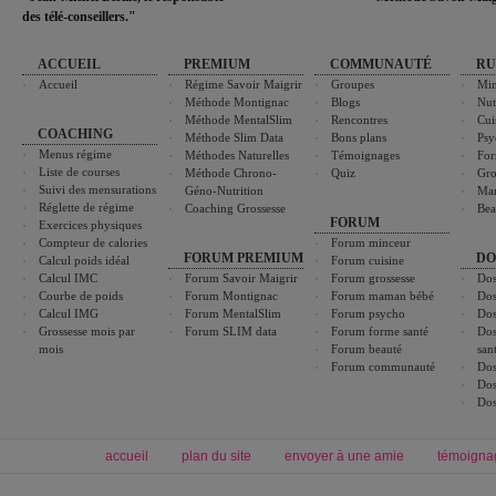
des télé-conseillers."
ACCUEIL
PREMIUM
COMMUNAUTÉ
RU
Accueil
Régime Savoir Maigrir
Groupes
Min
Méthode Montignac
Blogs
Nut
Méthode MentalSlim
Rencontres
Cui
COACHING
Méthode Slim Data
Bons plans
Psy
Menus régime
Méthodes Naturelles
Témoignages
For
Liste de courses
Méthode Chrono-
Quiz
Gro
Suivi des mensurations
Géno-Nutrition
Ma
Réglette de régime
Coaching Grossesse
Bea
FORUM
Exercices physiques
Compteur de calories
Forum minceur
FORUM PREMIUM
DO
Calcul poids idéal
Forum cuisine
Calcul IMC
Forum Savoir Maigrir
Forum grossesse
Dos
Courbe de poids
Forum Montignac
Forum maman bébé
Dos
Calcul IMG
Forum MentalSlim
Forum psycho
Dos
Grossesse mois par
Forum SLIM data
Forum forme santé
Dos
mois
Forum beauté
san
Forum communauté
Dos
Dos
Dos
accueil
plan du site
envoyer à une amie
témoigna