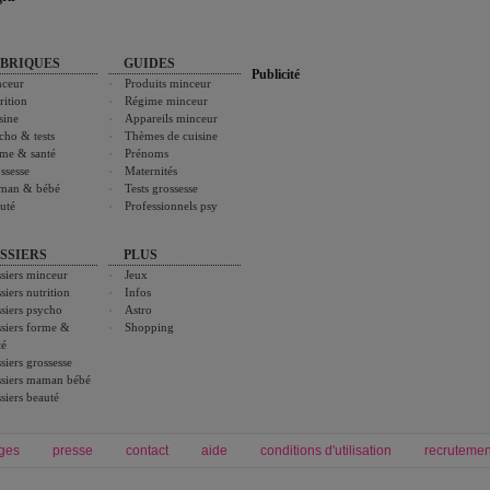
BRIQUES
GUIDES
Publicité
ceur
Produits minceur
rition
Régime minceur
sine
Appareils minceur
cho & tests
Thèmes de cuisine
me & santé
Prénoms
ssesse
Maternités
man & bébé
Tests grossesse
uté
Professionnels psy
SSIERS
PLUS
siers minceur
Jeux
siers nutrition
Infos
siers psycho
Astro
siers forme &
Shopping
té
siers grossesse
siers maman bébé
siers beauté
ges
presse
contact
aide
conditions d'utilisation
recrutemen