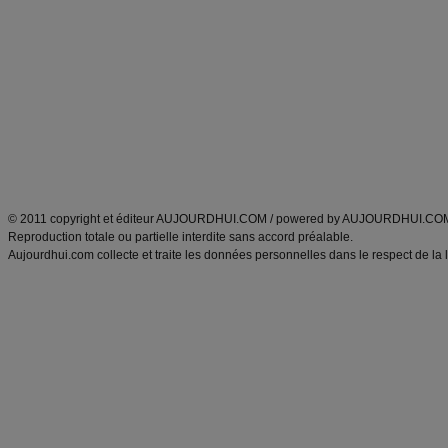
Minceur
Recette cuisine
exercices physiques
recette facile
produits minceur
Recette poulet
Tags
:
ventre plat
|
maigrir des fesses
|
abdominaux
|
régime américain
|
régime mayo
|
Découvrez aussi
:
exercices abdominaux
|
recette wok
|
ANXA Partenaires
:
Recette
de cuisine |
Recette cuisine
|
© 2011 copyright et éditeur AUJOURDHUI.COM / powered by AUJOURDHUI.CO
Reproduction totale ou partielle interdite sans accord préalable.
Aujourdhui.com collecte et traite les données personnelles dans le respect de la 