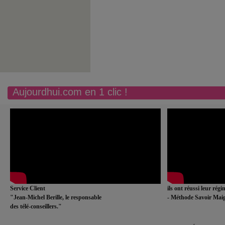
Aujourdhui.com en 1 clic !
Service Client
ils ont réussi leur rég
"Jean-Michel Berille, le responsable
- Méthode Savoir Maig
des télé-conseillers."