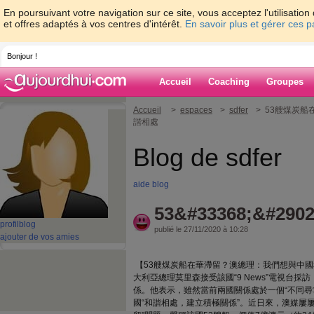
En poursuivant votre navigation sur ce site, vous acceptez l'utilisati
et offres adaptés à vos centres d'intérêt.
En savoir plus et gérer ces 
Bonjour !
Accueil
Coaching
Groupes
Accueil
>
espaces
>
sdfer
> 53艘煤炭
諧相處
Blog de sdfer
aide blog
53&#33368;&#2902
profil
blog
publié le 27/11/2020 à 10:28
ajouter de vos amies
【53艘煤炭船在華滯留？澳總理：我們想與中國
大利亞總理莫里森接受該國“9 News”電視台
係。他表示，雖然當前兩國關係處於一個“不同尋
國“和諧相處，建立積極關係”。近日來，澳媒屢