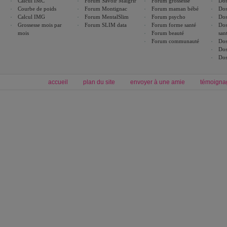
Calcul IMC
Forum Savoir Maigrir
Forum grossesse
Dos
Courbe de poids
Forum Montignac
Forum maman bébé
Dos
Calcul IMG
Forum MentalSlim
Forum psycho
Dos
Grossesse mois par
Forum SLIM data
Forum forme santé
Dos
mois
Forum beauté
san
Forum communauté
Dos
Dos
Dos
accueil
plan du site
envoyer à une amie
témoigna
Forum minceur
Forum cuisine
Commencer un régime
boissons, vins et cocktails
Alimentation équilibrée et nutrition
astuces et bons plans
Minceur
Recette cuisine
exercices physiques
recette facile
produits minceur
Recette poulet
Tags
:
ventre plat
|
maigrir des fesses
|
abdominaux
|
régime américain
|
régime mayo
|
Découvrez aussi
:
exercices abdominaux
|
recette wok
|
ANXA Partenaires
:
Recette
de cuisine |
Recette cuisine
|