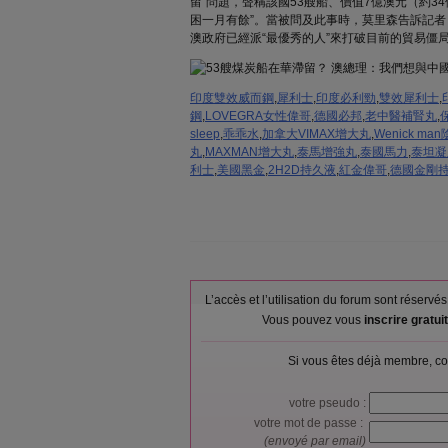
留”問題，聲稱該國53艘船、價值7億澳元（約3
困一月有餘”。當被問及此事時，莫里森告訴記者
澳政府已經派“最優秀的人”來打破目前的貿易僵
印度雙效威而鋼
,
犀利士
,
印度必利勁
,
雙效犀利士
,
鋼
,
LOVEGRA女性偉哥
,
德國必邦
,
老中醫補腎丸
,
sleep
,
乖乖水
,
加拿大VIMAX增大丸
,
Wenick m
丸
,
MAXMAN增大丸
,
泰馬增強丸
,
泰國馬力
,
泰坦凝
利士
,
美國黑金
,
2H2D持久液
,
紅金偉哥
,
德國金剛
L’accès et l’utilisation du forum sont réser
Vous pouvez vous
inscrire gratu
Si vous êtes déjà membre, co
votre pseudo :
votre mot de passe :
(envoyé par email)