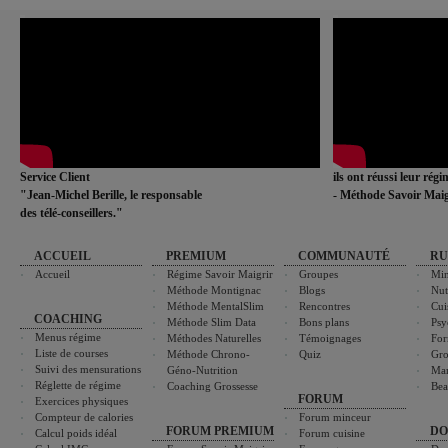
Service Client
ils ont réussi leur rég
"Jean-Michel Berille, le responsable
- Méthode Savoir Maig
des télé-conseillers."
ACCUEIL
PREMIUM
COMMUNAUTÉ
RU
Accueil
Régime Savoir Maigrir
Groupes
Min
Méthode Montignac
Blogs
Nut
Méthode MentalSlim
Rencontres
Cui
COACHING
Méthode Slim Data
Bons plans
Psy
Menus régime
Méthodes Naturelles
Témoignages
For
Liste de courses
Méthode Chrono-
Quiz
Gro
Suivi des mensurations
Géno-Nutrition
Ma
Réglette de régime
Coaching Grossesse
Bea
FORUM
Exercices physiques
Compteur de calories
Forum minceur
FORUM PREMIUM
DO
Calcul poids idéal
Forum cuisine