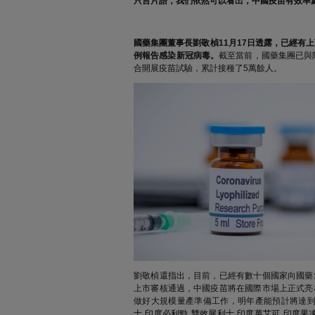
只言片語，我們依然可以看出，中國疫苗有效率
國藥集團
董事長劉敬楨11月17日透露，已經有
例報告感染新冠病毒。
截至當前，國藥集團已與
合開展疫苗試驗，累計接種了5萬餘人。
劉敬楨還指出，目前，已經有數十個國家向國藥
上市審核通過，中國疫苗將在國際市場上正式亮
做好大規模量產準備工作，明年產能預計將達到
,
,
,
,
士
印度必利勁
雙效犀利士
印度萬艾可
印度果