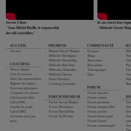
Service Client
ils ont réussi leur rég
"Jean-Michel Berille, le responsable
- Méthode Savoir Maig
des télé-conseillers."
ACCUEIL
PREMIUM
COMMUNAUTÉ
RU
Accueil
Régime Savoir Maigrir
Groupes
Min
Méthode Montignac
Blogs
Nut
Méthode MentalSlim
Rencontres
Cui
COACHING
Méthode Slim Data
Bons plans
Psy
Menus régime
Méthodes Naturelles
Témoignages
For
Liste de courses
Méthode Chrono-
Quiz
Gro
Suivi des mensurations
Géno-Nutrition
Ma
Réglette de régime
Coaching Grossesse
Bea
FORUM
Exercices physiques
Compteur de calories
Forum minceur
FORUM PREMIUM
DO
Calcul poids idéal
Forum cuisine
Calcul IMC
Forum Savoir Maigrir
Forum grossesse
Dos
Courbe de poids
Forum Montignac
Forum maman bébé
Dos
Calcul IMG
Forum MentalSlim
Forum psycho
Dos
Grossesse mois par
Forum SLIM data
Forum forme santé
Dos
mois
Forum beauté
san
Forum communauté
Dos
Dos