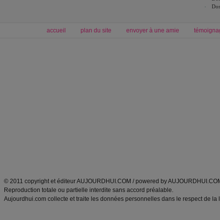
Dos
accueil
plan du site
envoyer à une amie
témoigna
Forum minceur
Forum cuisine
Commencer un régime
boissons, vins et cocktails
Alimentation équilibrée et nutrition
astuces et bons plans
Minceur
Recette cuisine
exercices physiques
recette facile
produits minceur
Recette poulet
Tags
:
ventre plat
|
maigrir des fesses
|
abdominaux
|
régime américain
|
régime mayo
|
Découvrez aussi
:
exercices abdominaux
|
recette wok
|
ANXA Partenaires
:
Recette
de cuisine |
Recette cuisine
|
© 2011 copyright et éditeur AUJOURDHUI.COM / powered by AUJOURDHUI.CO
Reproduction totale ou partielle interdite sans accord préalable.
Aujourdhui.com collecte et traite les données personnelles dans le respect de la 