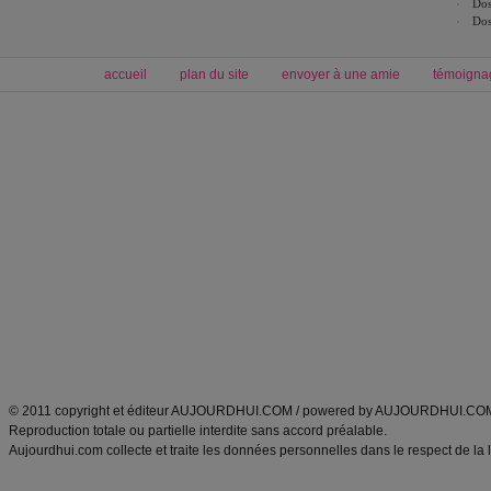
Dos
Dos
accueil
plan du site
envoyer à une amie
témoigna
Forum minceur
Forum cuisine
Commencer un régime
boissons, vins et cocktails
Alimentation équilibrée et nutrition
astuces et bons plans
Minceur
Recette cuisine
exercices physiques
recette facile
produits minceur
Recette poulet
Tags
:
ventre plat
|
maigrir des fesses
|
abdominaux
|
régime américain
|
régime mayo
|
Découvrez aussi
:
exercices abdominaux
|
recette wok
|
ANXA Partenaires
:
Recette
de cuisine |
Recette cuisine
|
© 2011 copyright et éditeur AUJOURDHUI.COM / powered by AUJOURDHUI.CO
Reproduction totale ou partielle interdite sans accord préalable.
Aujourdhui.com collecte et traite les données personnelles dans le respect de la 