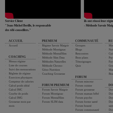
Service Client
ils ont réussi leur rég
"Jean-Michel Berille, le responsable
- Méthode Savoir Maig
des télé-conseillers."
ACCUEIL
PREMIUM
COMMUNAUTÉ
RU
Accueil
Régime Savoir Maigrir
Groupes
Min
Méthode Montignac
Blogs
Nut
Méthode MentalSlim
Rencontres
Cui
COACHING
Méthode Slim Data
Bons plans
Psy
Menus régime
Méthodes Naturelles
Témoignages
For
Liste de courses
Méthode Chrono-
Quiz
Gro
Suivi des mensurations
Géno-Nutrition
Ma
Réglette de régime
Coaching Grossesse
Bea
FORUM
Exercices physiques
Compteur de calories
Forum minceur
FORUM PREMIUM
DO
Calcul poids idéal
Forum cuisine
Calcul IMC
Forum Savoir Maigrir
Forum grossesse
Dos
Courbe de poids
Forum Montignac
Forum maman bébé
Dos
Calcul IMG
Forum MentalSlim
Forum psycho
Dos
Grossesse mois par
Forum SLIM data
Forum forme santé
Dos
mois
Forum beauté
san
Forum communauté
Dos