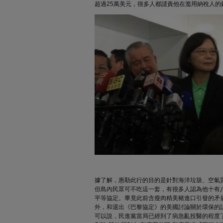
超過25萬美元，很多人都譴責他在濫用納稅人的
據了解，惠勒此行的目的是針對海洋垃圾、空氣
但島內民眾可不吃這一套，有很多人認為他十有八
平等協定。畢竟此前含瘦肉精美豬進口引發的矛
外，和退出《巴黎協定》的美國討論關於環保的
可以說，民進黨當局已經到了病急亂投醫的程度