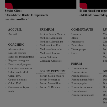
Service Client
ils ont réussi leur rég
"Jean-Michel Berille, le responsable
- Méthode Savoir Maig
des télé-conseillers."
ACCUEIL
PREMIUM
COMMUNAUTÉ
RU
Accueil
Régime Savoir Maigrir
Groupes
Min
Méthode Montignac
Blogs
Nut
Méthode MentalSlim
Rencontres
Cui
COACHING
Méthode Slim Data
Bons plans
Psy
Menus régime
Méthodes Naturelles
Témoignages
For
Liste de courses
Méthode Chrono-
Quiz
Gro
Suivi des mensurations
Géno-Nutrition
Ma
Réglette de régime
Coaching Grossesse
Bea
FORUM
Exercices physiques
Compteur de calories
Forum minceur
FORUM PREMIUM
DO
Calcul poids idéal
Forum cuisine
Calcul IMC
Forum Savoir Maigrir
Forum grossesse
Dos
Courbe de poids
Forum Montignac
Forum maman bébé
Dos
Calcul IMG
Forum MentalSlim
Forum psycho
Dos
Grossesse mois par
Forum SLIM data
Forum forme santé
Dos
mois
Forum beauté
san
Forum communauté
Dos
Dos
Dos