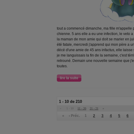
tout a commencé dimanche, ma fille m'appelle 
chienne. 5 ans elle a eu une infection, le veto a
la maman de mon amie qui doit se marier en juin,
été fatale, mercredi j'apprend qui mon père a un
décé d'une amie de 45 ans infactus, elle laisse
je me languissais la fin de la semaine, c'est térr
retrouné. Demain une nouvelle semaine que j'e
toutes.
lire la suite
1 - 10 de 210
«
1 - 10
11 - 20
21 - 21
»
«
‹ Préc.
1
2
3
4
5
6