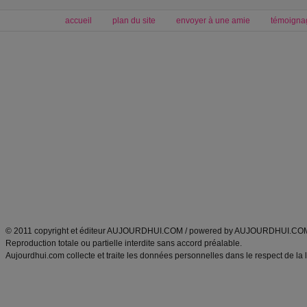
accueil
plan du site
envoyer à une amie
témoigna
Forum minceur
Forum cuisine
Commencer un régime
boissons, vins et cocktails
Alimentation équilibrée et nutrition
astuces et bons plans
Minceur
Recette cuisine
exercices physiques
recette facile
produits minceur
Recette poulet
Tags
:
ventre plat
|
maigrir des fesses
|
abdominaux
|
régime américain
|
régime mayo
|
Découvrez aussi
:
exercices abdominaux
|
recette wok
|
ANXA Partenaires
:
Recette
de cuisine |
Recette cuisine
|
© 2011 copyright et éditeur AUJOURDHUI.COM / powered by AUJOURDHUI.CO
Reproduction totale ou partielle interdite sans accord préalable.
Aujourdhui.com collecte et traite les données personnelles dans le respect de la 