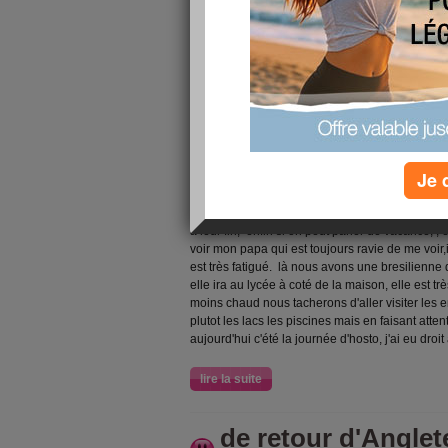
chers amie virtuelles, je ne parviens plus à tro
soucis, trop occupé, je remerie celle qui on été 
je vous embrasse
lire la suite
je recommence
Je 
publié le 26/08/2010 à 21:34
voici deux jours que j'essais et mon article ne s
à leur fin, enfin si on peut parler de vacance, ,
voir mon papa qui est toujours ravie de me voir,il
est très fatigué. là nous avons une bresilienne
elle ira au lycée à coté de la maison, elle est trè
moins chaud nous tacherons d'aller visiter les
plutot les lacs les piscines mais en faisant atte
aujourd'hui c'été la journée d'hosto, j'ai eu droit
lire la suite
de retour d'Anglet