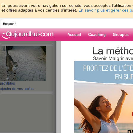
En poursuivant votre navigation sur ce site, vous acceptez l'utilisati
et offres adaptés à vos centres d'intérêt.
En savoir plus et gérer ces 
Bonjour !
Accueil
Coaching
Groupes
Accueil
>
espaces
>
scardi
Blog de scardi
aide blog
profil
blog
ajouter de vos amies
1 - 10 de 210
«
1 - 10
11 - 20
21 - 21
»
«
‹ Préc.
1
2
3
4
5
6
blog en suspend
publié le 04/10/2010 à 19:24