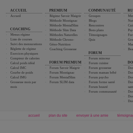
ACCUEIL
PREMIUM
COMMUNAUTÉ
RU
Accueil
Régime Savoir Maigrir
Groupes
Min
Méthode Montignac
Blogs
Nut
Méthode MentalSlim
Rencontres
Cui
COACHING
Méthode Slim Data
Bons plans
Psy
Menus régime
Méthodes Naturelles
Témoignages
For
Liste de courses
Méthode Chrono-
Quiz
Gro
Suivi des mensurations
Géno-Nutrition
Ma
Réglette de régime
Coaching Grossesse
Bea
FORUM
Exercices physiques
Compteur de calories
Forum minceur
FORUM PREMIUM
DO
Calcul poids idéal
Forum cuisine
Calcul IMC
Forum Savoir Maigrir
Forum grossesse
Dos
Courbe de poids
Forum Montignac
Forum maman bébé
Dos
Calcul IMG
Forum MentalSlim
Forum psycho
Dos
Grossesse mois par
Forum SLIM data
Forum forme santé
Dos
mois
Forum beauté
san
Forum communauté
Dos
Dos
Dos
accueil
plan du site
envoyer à une amie
témoigna
Forum minceur
Forum cuisine
Commencer un régime
boissons, vins et cocktails