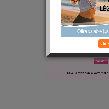
L’accès et l’utilisation du forum sont réser
Vous pouvez vous
inscrire gratu
Si vous êtes déjà membre, co
Je 
votre pseudo :
votre mot de passe :
(envoyé par email)
Si vous avez oublié votre mot 