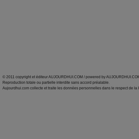
Alimentation équilibrée et nutrition
astuces et bons plans
Minceur
Recette cuisine
exercices physiques
recette facile
produits minceur
Recette poulet
Tags
:
ventre plat
|
maigrir des fesses
|
abdominaux
|
régime américain
|
régime mayo
|
Découvrez aussi
:
exercices abdominaux
|
recette wok
|
ANXA Partenaires
:
Recette
de cuisine |
Recette cuisine
|
© 2011 copyright et éditeur AUJOURDHUI.COM / powered by AUJOURDHUI.CO
Reproduction totale ou partielle interdite sans accord préalable.
Aujourdhui.com collecte et traite les données personnelles dans le respect de la 