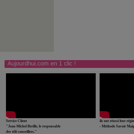
Aujourdhui.com en 1 clic !
Service Client
ils ont réussi leur rég
"Jean-Michel Berille, le responsable
- Méthode Savoir Maig
des télé-conseillers."