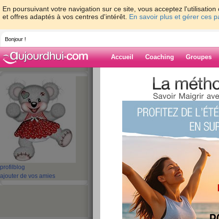
En poursuivant votre navigation sur ce site, vous acceptez l'utilisati
et offres adaptés à vos centres d'intérêt.
En savoir plus et gérer ces 
Bonjour !
Accueil
Coaching
Groupes
Accueil
>
espaces
>
saxo76
> pas d'un 
Blog de saxo76
aide blog
pas d'un gramme
publié le 17/03/2012 à 21:29
profil
blog
ajouter de vos amies
pesée 70 kg tout rond ; pas perdu ;mais pas repri
semaine prochaine ;il faut que je puisse atteindr
me secoue !!