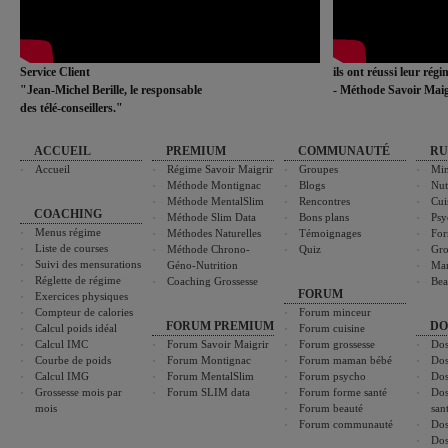
Service Client
ils ont réussi leur rég
"Jean-Michel Berille, le responsable
- Méthode Savoir Maig
des télé-conseillers."
ACCUEIL
PREMIUM
COMMUNAUTÉ
RU
Accueil
Régime Savoir Maigrir
Groupes
Min
Méthode Montignac
Blogs
Nut
Méthode MentalSlim
Rencontres
Cui
COACHING
Méthode Slim Data
Bons plans
Psy
Menus régime
Méthodes Naturelles
Témoignages
For
Liste de courses
Méthode Chrono-
Quiz
Gro
Suivi des mensurations
Géno-Nutrition
Ma
Réglette de régime
Coaching Grossesse
Bea
FORUM
Exercices physiques
Compteur de calories
Forum minceur
FORUM PREMIUM
DO
Calcul poids idéal
Forum cuisine
Calcul IMC
Forum Savoir Maigrir
Forum grossesse
Dos
Courbe de poids
Forum Montignac
Forum maman bébé
Dos
Calcul IMG
Forum MentalSlim
Forum psycho
Dos
Grossesse mois par
Forum SLIM data
Forum forme santé
Dos
mois
Forum beauté
san
Forum communauté
Dos
Dos