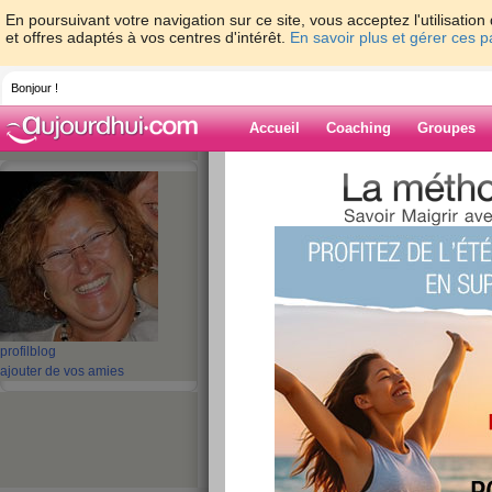
En poursuivant votre navigation sur ce site, vous acceptez l'utilisati
et offres adaptés à vos centres d'intérêt.
En savoir plus et gérer ces 
Bonjour !
Accueil
Coaching
Groupes
Accueil
>
espaces
>
sardon59
> C'était su
Blog de sardon
aide blog
C'était super...
publié le 25/12/2008 à 17:44
profil
blog
ajouter de vos amies