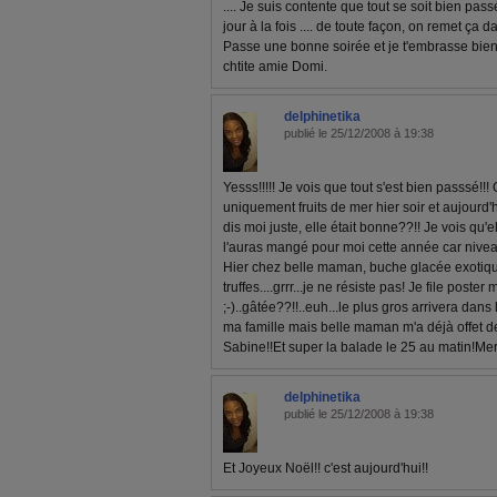
.... Je suis contente que tout se soit bien pas
jour à la fois .... de toute façon, on remet ça dans
Passe une bonne soirée et je t'embrasse bien fo
chtite amie Domi.
delphinetika
publié le 25/12/2008 à 19:38
Yesss!!!!! Je vois que tout s'est bien passsé!!! 
uniquement fruits de mer hier soir et aujourd'hui
dis moi juste, elle était bonne??!! Je vois qu'e
l'auras mangé pour moi cette année car niveau
Hier chez belle maman, buche glacée exotique
truffes....grrr...je ne résiste pas! Je file poste
;-)..gâtée??!!..euh...le plus gros arrivera da
ma famille mais belle maman m'a déjà offet de
Sabine!!Et super la balade le 25 au matin!Mer
delphinetika
publié le 25/12/2008 à 19:38
Et Joyeux Noël!! c'est aujourd'hui!!