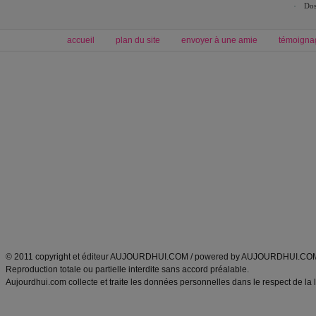
Dos
accueil
plan du site
envoyer à une amie
témoigna
Forum minceur
Forum cuisine
Commencer un régime
boissons, vins et cocktails
Alimentation équilibrée et nutrition
astuces et bons plans
Minceur
Recette cuisine
exercices physiques
recette facile
produits minceur
Recette poulet
Tags
:
ventre plat
|
maigrir des fesses
|
abdominaux
|
régime américain
|
régime mayo
|
Découvrez aussi
:
exercices abdominaux
|
recette wok
|
ANXA Partenaires
:
Recette
de cuisine |
Recette cuisine
|
© 2011 copyright et éditeur AUJOURDHUI.COM / powered by AUJOURDHUI.CO
Reproduction totale ou partielle interdite sans accord préalable.
Aujourdhui.com collecte et traite les données personnelles dans le respect de la 