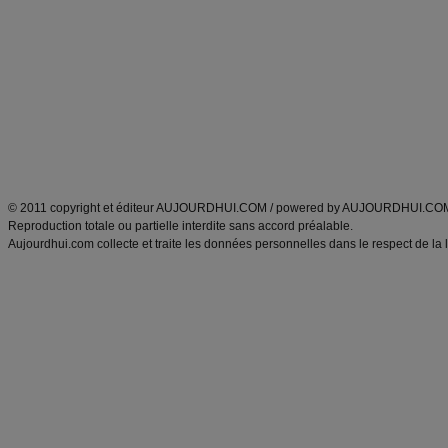
Minceur
Recette cuisine
exercices physiques
recette facile
produits minceur
Recette poulet
Tags
:
ventre plat
|
maigrir des fesses
|
abdominaux
|
régime américain
|
régime mayo
|
Découvrez aussi
:
exercices abdominaux
|
recette wok
|
ANXA Partenaires
:
Recette
de cuisine |
Recette cuisine
|
© 2011 copyright et éditeur AUJOURDHUI.COM / powered by AUJOURDHUI.CO
Reproduction totale ou partielle interdite sans accord préalable.
Aujourdhui.com collecte et traite les données personnelles dans le respect de la 