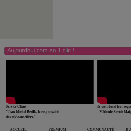
Aujourdhui.com en 1 clic !
Service Client
ils ont réussi leur rég
"Jean-Michel Berille, le responsable
- Méthode Savoir Maig
des télé-conseillers."
ACCUEIL
PREMIUM
COMMUNAUTÉ
RU