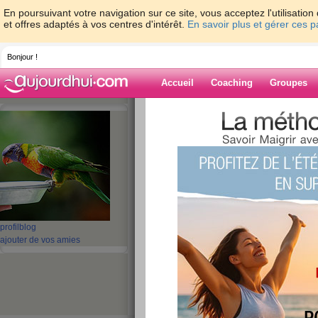
En poursuivant votre navigation sur ce site, vous acceptez l'utilisati
et offres adaptés à vos centres d'intérêt.
En savoir plus et gérer ces 
Bonjour !
Accueil
Coaching
Groupes
Accueil
>
espaces
>
sandyswild
> Petit s
Blog de sandysw
aide blog
Petit surplus à per
publié le 24/09/2007 à 13:48
profil
blog
ajouter de vos amies
Mon IMC (rapport taille-poids) se situe dans la 
perdre 2 kilos pour me sentir au mieux de ma f
très active, et serrer la ceinture à un cran de plu