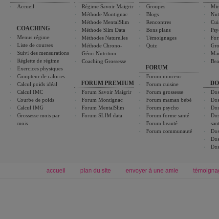
Accueil
Régime Savoir Maigrir
Groupes
Min
Méthode Montignac
Blogs
Nut
Méthode MentalSlim
Rencontres
Cui
COACHING
Méthode Slim Data
Bons plans
Psy
Menus régime
Méthodes Naturelles
Témoignages
For
Liste de courses
Méthode Chrono-
Quiz
Gro
Suivi des mensurations
Géno-Nutrition
Ma
Réglette de régime
Coaching Grossesse
Bea
FORUM
Exercices physiques
Compteur de calories
Forum minceur
FORUM PREMIUM
DO
Calcul poids idéal
Forum cuisine
Calcul IMC
Forum Savoir Maigrir
Forum grossesse
Dos
Courbe de poids
Forum Montignac
Forum maman bébé
Dos
Calcul IMG
Forum MentalSlim
Forum psycho
Dos
Grossesse mois par
Forum SLIM data
Forum forme santé
Dos
mois
Forum beauté
san
Forum communauté
Dos
Dos
Dos
accueil
plan du site
envoyer à une amie
témoigna
Forum minceur
Forum cuisine
Commencer un régime
boissons, vins et cocktails
Alimentation équilibrée et nutrition
astuces et bons plans