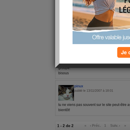
1 - 2 de 2
«
‹ Préc.
1
Suiv. ›
»
anitast78
publié le 30/01/2008 à 23:05
Je 
coucou il est bien tard mais je t'ai mis l'ori
groupe.
bisous
pinux
publié le 13/11/2007 à 18:01
tu ne viens pas souvent sur le site peut-être a
bientôt!
1 - 2 de 2
«
‹ Préc.
1
Suiv. ›
»