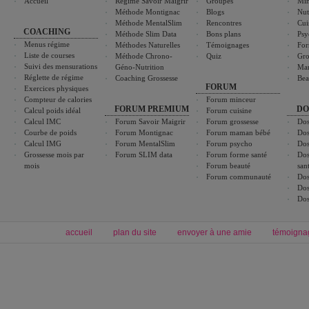
Accueil
Régime Savoir Maigrir
Groupes
Min
Méthode Montignac
Blogs
Nut
Méthode MentalSlim
Rencontres
Cui
COACHING
Méthode Slim Data
Bons plans
Psy
Menus régime
Méthodes Naturelles
Témoignages
For
Liste de courses
Méthode Chrono-
Quiz
Gro
Suivi des mensurations
Géno-Nutrition
Ma
Réglette de régime
Coaching Grossesse
Bea
FORUM
Exercices physiques
Compteur de calories
Forum minceur
FORUM PREMIUM
DO
Calcul poids idéal
Forum cuisine
Calcul IMC
Forum Savoir Maigrir
Forum grossesse
Dos
Courbe de poids
Forum Montignac
Forum maman bébé
Dos
Calcul IMG
Forum MentalSlim
Forum psycho
Dos
Grossesse mois par
Forum SLIM data
Forum forme santé
Dos
mois
Forum beauté
san
Forum communauté
Dos
Dos
Dos
accueil
plan du site
envoyer à une amie
témoigna
Forum minceur
Forum cuisine
Commencer un régime
boissons, vins et cocktails
Alimentation équilibrée et nutrition
astuces et bons plans