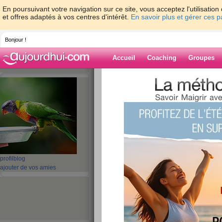
En poursuivant votre navigation sur ce site, vous acceptez l'utilisati
et offres adaptés à vos centres d'intérêt.
En savoir plus et gérer ces 
Bonjour !
Accueil
Coaching
Groupes
Accueil
>
espaces
>
sandyswild
> test
Blog de sandysw
aide blog
test
publié le 29/02/2008 à 09:54
profil
blog
ajouter de vos amies