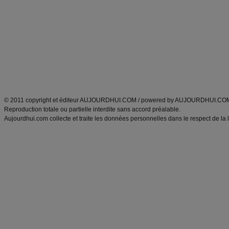
Minceur
Recette cuisine
exercices physiques
recette facile
produits minceur
Recette poulet
Tags
:
ventre plat
|
maigrir des fesses
|
abdominaux
|
régime américain
|
régime mayo
|
Découvrez aussi
:
exercices abdominaux
|
recette wok
|
ANXA Partenaires
:
Recette
de cuisine |
Recette cuisine
|
© 2011 copyright et éditeur AUJOURDHUI.COM / powered by AUJOURDHUI.CO
Reproduction totale ou partielle interdite sans accord préalable.
Aujourdhui.com collecte et traite les données personnelles dans le respect de la 