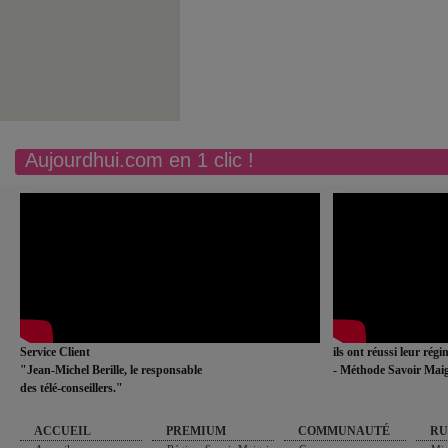
Aujourdhui.com en 1 clic !
Service Client
ils ont réussi leur rég
"Jean-Michel Berille, le responsable
- Méthode Savoir Maig
des télé-conseillers."
ACCUEIL
PREMIUM
COMMUNAUTÉ
RU