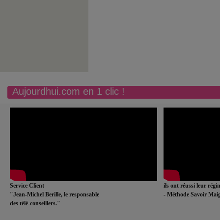
Aujourdhui.com en 1 clic !
Service Client
ils ont réussi leur rég
"Jean-Michel Berille, le responsable
- Méthode Savoir Maig
des télé-conseillers."