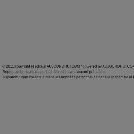
Minceur
Recette cuisine
exercices physiques
recette facile
produits minceur
Recette poulet
Tags
:
ventre plat
|
maigrir des fesses
|
abdominaux
|
régime américain
|
régime mayo
|
Découvrez aussi
:
exercices abdominaux
|
recette wok
|
ANXA Partenaires
:
Recette
de cuisine |
Recette cuisine
|
© 2011 copyright et éditeur AUJOURDHUI.COM / powered by AUJOURDHUI.CO
Reproduction totale ou partielle interdite sans accord préalable.
Aujourdhui.com collecte et traite les données personnelles dans le respect de la 