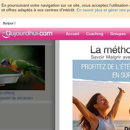
En poursuivant votre navigation sur ce site, vous acceptez l'utilisati
et offres adaptés à vos centres d'intérêt.
En savoir plus et gérer ces 
Bonjour !
Accueil
Coaching
Groupes
Accueil
>
espaces
>
sandyswild
> tes
Blog de sandysw
aide blog
tes
publié le 29/02/2008 à 09:48
profil
blog
ajouter de vos amies