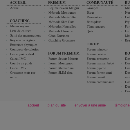
ACCUEIL
PREMIUM
COMMUNAUTÉ
RU
Accueil
Régime Savoir Maigrir
Groupes
Min
Méthode Montignac
Blogs
Nut
Méthode MentalSlim
Rencontres
Cui
COACHING
Méthode Slim Data
Bons plans
Psy
Menus régime
Méthodes Naturelles
Témoignages
For
Liste de courses
Méthode Chrono-
Quiz
Gro
Suivi des mensurations
Géno-Nutrition
Ma
Réglette de régime
Coaching Grossesse
Bea
FORUM
Exercices physiques
Compteur de calories
Forum minceur
FORUM PREMIUM
DO
Calcul poids idéal
Forum cuisine
Calcul IMC
Forum Savoir Maigrir
Forum grossesse
Dos
Courbe de poids
Forum Montignac
Forum maman bébé
Dos
Calcul IMG
Forum MentalSlim
Forum psycho
Dos
Grossesse mois par
Forum SLIM data
Forum forme santé
Dos
mois
Forum beauté
san
Forum communauté
Dos
Dos
Dos
accueil
plan du site
envoyer à une amie
témoigna
Forum minceur
Forum cuisine
Commencer un régime
boissons, vins et cocktails
Alimentation équilibrée et nutrition
astuces et bons plans