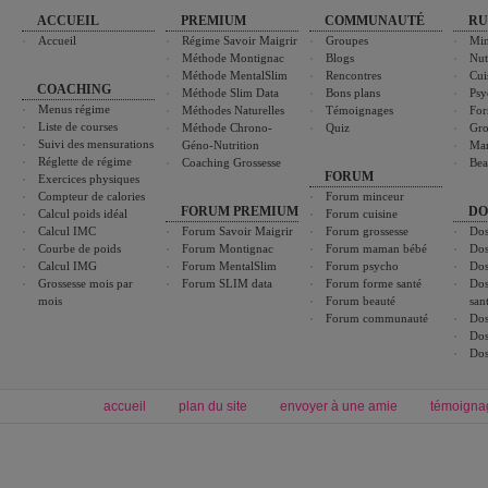
ACCUEIL
PREMIUM
COMMUNAUTÉ
RU
Accueil
Régime Savoir Maigrir
Groupes
Min
Méthode Montignac
Blogs
Nut
Méthode MentalSlim
Rencontres
Cui
COACHING
Méthode Slim Data
Bons plans
Psy
Menus régime
Méthodes Naturelles
Témoignages
For
Liste de courses
Méthode Chrono-
Quiz
Gro
Suivi des mensurations
Géno-Nutrition
Ma
Réglette de régime
Coaching Grossesse
Bea
FORUM
Exercices physiques
Compteur de calories
Forum minceur
FORUM PREMIUM
DO
Calcul poids idéal
Forum cuisine
Calcul IMC
Forum Savoir Maigrir
Forum grossesse
Dos
Courbe de poids
Forum Montignac
Forum maman bébé
Dos
Calcul IMG
Forum MentalSlim
Forum psycho
Dos
Grossesse mois par
Forum SLIM data
Forum forme santé
Dos
mois
Forum beauté
san
Forum communauté
Dos
Dos
Dos
accueil
plan du site
envoyer à une amie
témoigna
Forum minceur
Forum cuisine
Commencer un régime
boissons, vins et cocktails