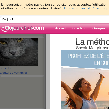
En poursuivant votre navigation sur ce site, vous acceptez l'utilisati
et offres adaptés à vos centres d'intérêt.
En savoir plus et gérer ces 
Bonjour !
Accueil
Coaching
Groupes
Accueil
>
espaces
>
sandy06
> lundiiiiiiii
Blog de sandy0
aide blog
lundiiiiiiiii
profil
blog
ajouter de vos amies
publié le 08/02/2010 à 13:32
voila ca y est c'est lundi...
j'ai pas ma cops cette sem elle est en vacanc
je me conecte.. hihihi
je viens de finir.. mon repas... donc hier soi