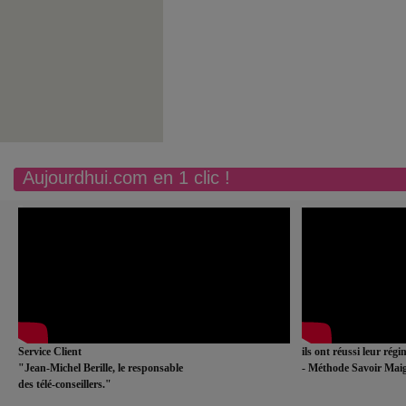
Aujourdhui.com en 1 clic !
Service Client
ils ont réussi leur rég
"Jean-Michel Berille, le responsable
- Méthode Savoir Maig
des télé-conseillers."