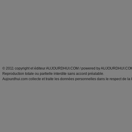
Alimentation équilibrée et nutrition
astuces et bons plans
Minceur
Recette cuisine
exercices physiques
recette facile
produits minceur
Recette poulet
Tags
:
ventre plat
|
maigrir des fesses
|
abdominaux
|
régime américain
|
régime mayo
|
Découvrez aussi
:
exercices abdominaux
|
recette wok
|
ANXA Partenaires
:
Recette
de cuisine |
Recette cuisine
|
© 2011 copyright et éditeur AUJOURDHUI.COM / powered by AUJOURDHUI.CO
Reproduction totale ou partielle interdite sans accord préalable.
Aujourdhui.com collecte et traite les données personnelles dans le respect de la 