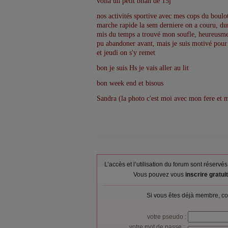
voila un petit bilan de 15j
nos activités sportive avec mes cops du boulo
marche rapide la sem derniere on a couru, dur d
mis du temps a trouvé mon soufle, heureusment
pu abandoner avant, mais je suis motivé pou
et jeudi on s'y remet
bon je suis Hs je vais aller au lit
bon week end et bisous
Sandra (la photo c'est moi avec mon fere et
L’accès et l’utilisation du forum sont réser
Vous pouvez vous
inscrire gratu
Si vous êtes déjà membre, co
votre pseudo :
votre mot de passe :