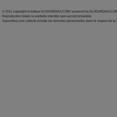
ANXA Partenaires
:
Recette
de cuisine |
Recette cuisine
|
© 2011 copyright et éditeur AUJOURDHUI.COM / powered by AUJOURDHUI.CO
Reproduction totale ou partielle interdite sans accord préalable.
Aujourdhui.com collecte et traite les données personnelles dans le respect de la 