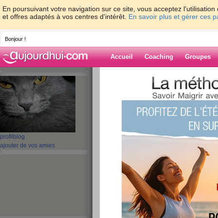
En poursuivant votre navigation sur ce site, vous acceptez l'utilisati
et offres adaptés à vos centres d'intérêt.
En savoir plus et gérer ces 
Bonjour !
Accueil
Coaching
Groupes
Accueil
>
espaces
>
sandy06
> le tournoi p
Blog de sandy0
aide blog
le tournoi pas si ma
profil
blog
ajouter de vos amies
publié le 13/06/2009 à 22:29