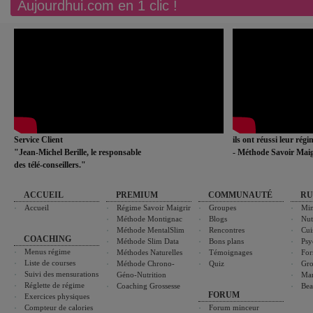
Aujourdhui.com en 1 clic !
Service Client
ils ont réussi leur rég
"Jean-Michel Berille, le responsable
- Méthode Savoir Maig
des télé-conseillers."
ACCUEIL
PREMIUM
COMMUNAUTÉ
RU
Accueil
Régime Savoir Maigrir
Groupes
Min
Méthode Montignac
Blogs
Nut
Méthode MentalSlim
Rencontres
Cui
COACHING
Méthode Slim Data
Bons plans
Psy
Menus régime
Méthodes Naturelles
Témoignages
For
Liste de courses
Méthode Chrono-
Quiz
Gro
Suivi des mensurations
Géno-Nutrition
Ma
Réglette de régime
Coaching Grossesse
Bea
FORUM
Exercices physiques
Compteur de calories
Forum minceur