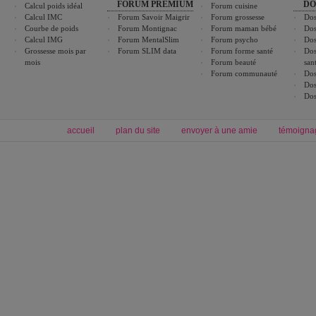
FORUM PREMIUM
DO
Calcul poids idéal
Forum cuisine
Calcul IMC
Forum Savoir Maigrir
Forum grossesse
Dos
Courbe de poids
Forum Montignac
Forum maman bébé
Dos
Calcul IMG
Forum MentalSlim
Forum psycho
Dos
Grossesse mois par
Forum SLIM data
Forum forme santé
Dos
mois
Forum beauté
san
Forum communauté
Dos
Dos
Dos
accueil
plan du site
envoyer à une amie
témoigna
Forum minceur
Forum cuisine
Commencer un régime
boissons, vins et cocktails
Alimentation équilibrée et nutrition
astuces et bons plans
Minceur
Recette cuisine
exercices physiques
recette facile
produits minceur
Recette poulet
Tags
:
ventre plat
|
maigrir des fesses
|
abdominaux
|
régime américain
|
régime mayo
|
Découvrez aussi
:
exercices abdominaux
|
recette wok
|