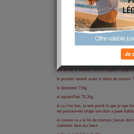
Je 
et coucou
pas si mal le tournoi en effet depuis 15jours 
le premier samedi avant le debut du tournoi 
le deuxieme 71kg
et aujourd'hui 70.2kg
et ca c'est bon, la sem proch fo que je tape f
me poursuivent (etape tres dure a passé habit
et comme ca a la fin du tournois j'aurais décr
continuer dans ma lancé.....