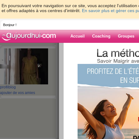
En poursuivant votre navigation sur ce site, vous acceptez l'utilisati
et offres adaptés à vos centres d'intérêt.
En savoir plus et gérer ces 
Bonjour !
Accueil
Coaching
Groupes
Accueil
>
espaces
>
sandcyril
> 1 ou 2 ?
Blog de sandcyri
aide blog
1 ou 2 ???
profil
blog
ajouter de vos amies
publié le 16/11/2013 à 08:39
Ce matin j'ai decide
ca faisait un moment que je l'avais
pris en casiment 3 semaines! h
j'avais reussis a s