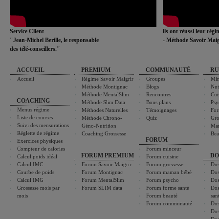
Service Client
ils ont réussi leur rég
"Jean-Michel Berille, le responsable
- Méthode Savoir Maig
des télé-conseillers."
ACCUEIL
PREMIUM
COMMUNAUTÉ
RU
Accueil
Régime Savoir Maigrir
Groupes
Min
Méthode Montignac
Blogs
Nut
Méthode MentalSlim
Rencontres
Cui
COACHING
Méthode Slim Data
Bons plans
Psy
Menus régime
Méthodes Naturelles
Témoignages
For
Liste de courses
Méthode Chrono-
Quiz
Gro
Suivi des mensurations
Géno-Nutrition
Ma
Réglette de régime
Coaching Grossesse
Bea
FORUM
Exercices physiques
Compteur de calories
Forum minceur
FORUM PREMIUM
DO
Calcul poids idéal
Forum cuisine
Calcul IMC
Forum Savoir Maigrir
Forum grossesse
Dos
Courbe de poids
Forum Montignac
Forum maman bébé
Dos
Calcul IMG
Forum MentalSlim
Forum psycho
Dos
Grossesse mois par
Forum SLIM data
Forum forme santé
Dos
mois
Forum beauté
san
Forum communauté
Dos
Dos