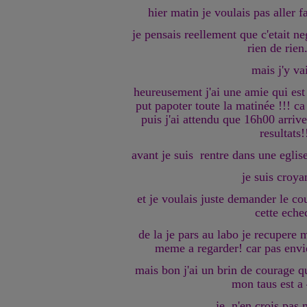
hier matin je voulais pas aller f
je pensais reellement que c'etait neg
rien de rien.
mais j'y va
heureusement j'ai une amie qui est
put papoter toute la matinée !!! ca
puis j'ai attendu que 16h00 arriv
resultats!
avant je suis rentre dans une eglis
je suis croya
et je voulais juste demander le co
cette eche
de la je pars au labo je recupere 
meme a regarder! car pas env
mais bon j'ai un brin de courage qu
mon taus est a 
je n'en crois pas