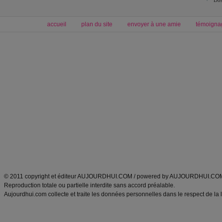
Dos
accueil
plan du site
envoyer à une amie
témoigna
Forum minceur
Forum cuisine
Commencer un régime
boissons, vins et cocktails
Alimentation équilibrée et nutrition
astuces et bons plans
Minceur
Recette cuisine
exercices physiques
recette facile
produits minceur
Recette poulet
Tags
:
ventre plat
|
maigrir des fesses
|
abdominaux
|
régime américain
|
régime mayo
|
Découvrez aussi
:
exercices abdominaux
|
recette wok
|
ANXA Partenaires
:
Recette
de cuisine |
Recette cuisine
|
© 2011 copyright et éditeur AUJOURDHUI.COM / powered by AUJOURDHUI.CO
Reproduction totale ou partielle interdite sans accord préalable.
Aujourdhui.com collecte et traite les données personnelles dans le respect de la 