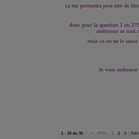
ca me permettra peut etre de limi
donc pour la question 1 ou 2!!! 
embryons se sont 
mais ca on ne le saura 
Je vous embrasse t
1 - 10 de 30
«
‹ Préc.
1
2
3
Suiv.