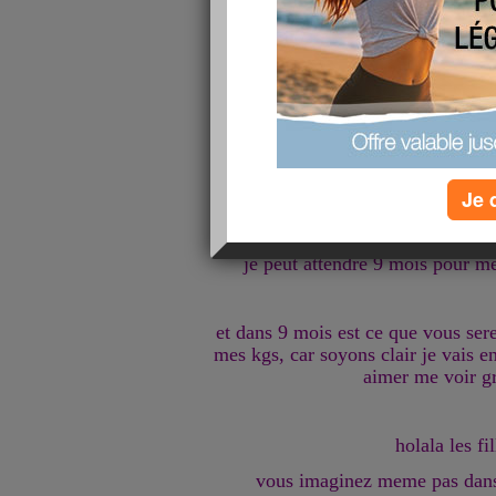
trop plein d'hormone avec t
et puis j'ai recommencer a grigno
mais bon je m'en 
oui oui
je l'ai dis je m'en
Je 
je peut attendre 9 mois pour m
et dans 9 mois est ce que vous sere
mes kgs, car soyons clair je vais en
aimer me voir gr
holala les fil
vous imaginez meme pas dans l'