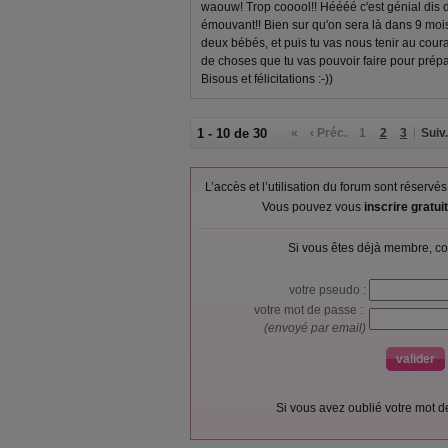
waouw! Trop cooool!! Héééé c'est génial dis d
émouvant!! Bien sur qu'on sera là dans 9 mois 
deux bébés, et puis tu vas nous tenir au couran
de choses que tu vas pouvoir faire pour prép
Bisous et félicitations :-))
1 - 10 de 30
«
‹ Préc.
1
2
3
Suiv.
L’accès et l’utilisation du forum sont réser
Vous pouvez vous
inscrire gratu
Si vous êtes déjà membre, co
votre pseudo :
votre mot de passe :
(envoyé par email)
Si vous avez oublié votre mot 