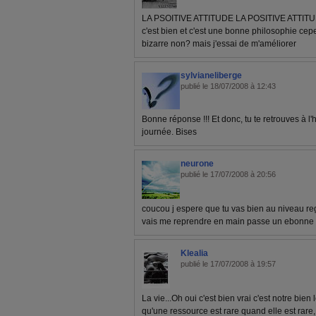
LA PSOITIVE ATTITUDE LA POSITIVE ATTITUDE
c'est bien et c'est une bonne philosophie cepe
bizarre non? mais j'essai de m'améliorer
sylvianeliberge
publié le 18/07/2008 à 12:43
Bonne réponse !!! Et donc, tu te retrouves à 
journée. Bises
neurone
publié le 17/07/2008 à 20:56
coucou j espere que tu vas bien au niveau regim
vais me reprendre en main passe un ebonne 
Klealia
publié le 17/07/2008 à 19:57
La vie...Oh oui c'est bien vrai c'est notre bien
qu'une ressource est rare quand elle est rare, l