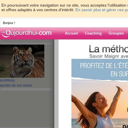
En poursuivant votre navigation sur ce site, vous acceptez l'utilisati
et offres adaptés à vos centres d'intérêt.
En savoir plus et gérer ces 
Bonjour !
Accueil
Coaching
Groupes
Accueil
>
espaces
>
salem04
> merveille
Blog de salem0
aide blog
merveilleuse la vie
profil
blog
ajouter de vos amies
publié le 17/07/2008 à 13:52
MES BEAUTES
j'ai tardé pour mon article mais faut dire que j