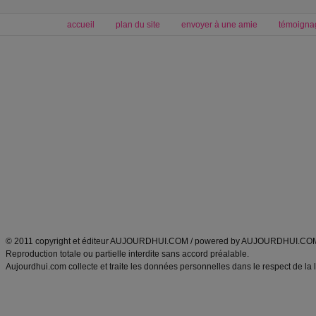
accueil
plan du site
envoyer à une amie
témoigna
Forum minceur
Forum cuisine
Commencer un régime
boissons, vins et cocktails
Alimentation équilibrée et nutrition
astuces et bons plans
Minceur
Recette cuisine
exercices physiques
recette facile
produits minceur
Recette poulet
Tags
:
ventre plat
|
maigrir des fesses
|
abdominaux
|
régime américain
|
régime mayo
|
Découvrez aussi
:
exercices abdominaux
|
recette wok
|
ANXA Partenaires
:
Recette
de cuisine |
Recette cuisine
|
© 2011 copyright et éditeur AUJOURDHUI.COM / powered by AUJOURDHUI.CO
Reproduction totale ou partielle interdite sans accord préalable.
Aujourdhui.com collecte et traite les données personnelles dans le respect de la 