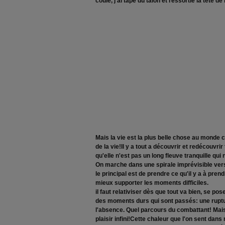
coulé, j'ai tapé du talon et ressortie la tête de 
Mais la vie est la plus belle chose au monde 
de la vie!Il y a tout a découvrir et redécouvri
qu'elle n'est pas un long fleuve tranquille qui 
On marche dans une spirale imprévisible vers
le principal est de prendre ce qu'il y a à prend
mieux supporter les moments difficiles.
il faut relativiser dès que tout va bien, se poser 
des moments durs qui sont passés: une ruptu
l'absence. Quel parcours du combattant! Mai
plaisir infini!Cette chaleur que l'on sent dans