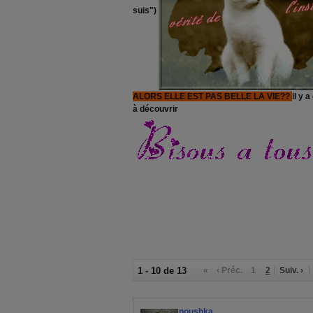
suis")
ALORS ELLE EST PAS BELLE LA VIE??
il y 
à découvrir
1 - 10 de 13
«
‹ Préc.
1
2
Suiv. ›
noushka