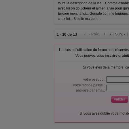
toute la description de la vie... Comme d'habitu
avec toi on doit chérir et aimer la vie pour q
Encore merci à toi... Géniale comme toujours... 
chez toi... Bisette ma belle...
1 - 10 de 13
«
‹ Préc.
1
2
Suiv. ›
L’accès et l’utilisation du forum sont réser
Vous pouvez vous
inscrire gratu
Si vous êtes déjà membre, co
votre pseudo :
votre mot de passe :
(envoyé par email)
Si vous avez oublié votre mot 