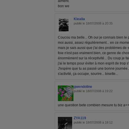
aiment.
bon we
Klealia
publié le 18/07/2008 à 20:35
Coucou ma belle... Oh oui je connais bien le po
moi aussi, assez régulièrement... en ce momen
mais je sais aussi que j'ai des problèmes de 
foie n'est pas vraiment bien, ce genre de cho
énormément sur la réceptivité... Du coup je f
j'ai le temps pour éviter à mon esprit de trop 
J'espère que tu as passé une bonne journée... 
s'activité, ça occupe, sourire... bisette...
gwendoline
publié le 18/07/2008 à 19:22
une question bete combien mesure tu biz a+
ZYA119
publié le 18/07/2008 à 18:12