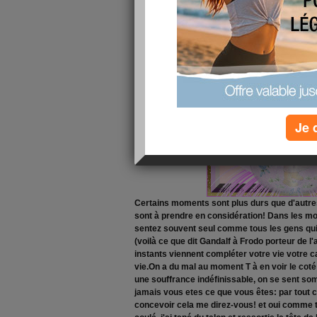
cours partout
aujourd'hui je voudrais vous parler de
la vie
m
Je 
Certains moments sont plus durs que d'autre
sont à prendre en considération! Dans les 
sentez souvent seul comme tous les gens qui v
(voilà ce que dit Gandalf à Frodo porteur de 
instants viennent compléter votre vie votre c
vie.On a du mal au moment T à en voir le coté 
une souffrance indéfinissable, on se sent som
jamais vous etes ce que vous êtes: par tout c
concevoir cela me direz-vous! et oui comme to