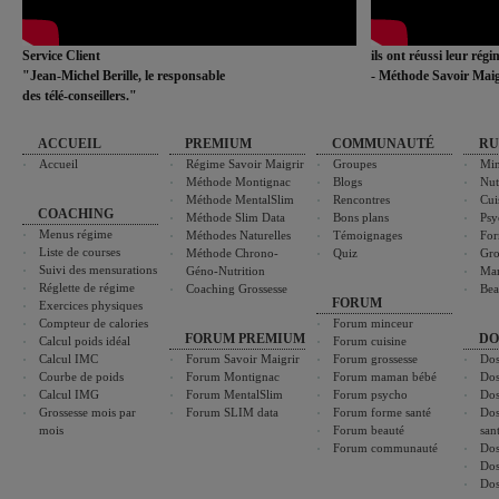
Service Client
ils ont réussi leur rég
"Jean-Michel Berille, le responsable
- Méthode Savoir Maig
des télé-conseillers."
ACCUEIL
PREMIUM
COMMUNAUTÉ
RU
Accueil
Régime Savoir Maigrir
Groupes
Min
Méthode Montignac
Blogs
Nut
Méthode MentalSlim
Rencontres
Cui
COACHING
Méthode Slim Data
Bons plans
Psy
Menus régime
Méthodes Naturelles
Témoignages
For
Liste de courses
Méthode Chrono-
Quiz
Gro
Suivi des mensurations
Géno-Nutrition
Ma
Réglette de régime
Coaching Grossesse
Bea
FORUM
Exercices physiques
Compteur de calories
Forum minceur
FORUM PREMIUM
DO
Calcul poids idéal
Forum cuisine
Calcul IMC
Forum Savoir Maigrir
Forum grossesse
Dos
Courbe de poids
Forum Montignac
Forum maman bébé
Dos
Calcul IMG
Forum MentalSlim
Forum psycho
Dos
Grossesse mois par
Forum SLIM data
Forum forme santé
Dos
mois
Forum beauté
san
Forum communauté
Dos
Dos
Dos