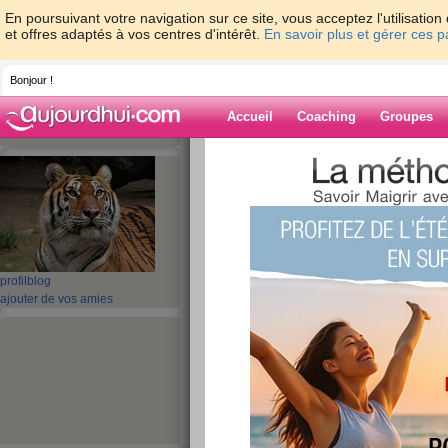
En poursuivant votre navigation sur ce site, vous acceptez l'utilisati
et offres adaptés à vos centres d'intérêt.
En savoir plus et gérer ces 
Bonjour !
Accueil
Coaching
Groupes
Accueil
>
espaces
>
salem04
> UN TEM
Blog de salem0
aide blog
UN TEMPS
profil
blog
ajouter de vos amies
publié le 15/07/2008 à 21:10
MES BELLES