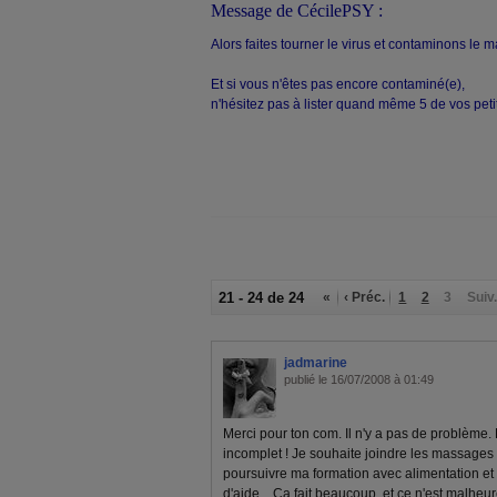
Message de CécilePSY :
A
lors faites tourner le virus et contaminons le 
Et si vous n'êtes pas encore contaminé(e),
n'hésitez pas à lister quand même 5 de vos pet
21 - 24 de 24
«
‹ Préc.
1
2
3
Suiv.
jadmarine
publié le 16/07/2008 à 01:49
Merci pour ton com. Il n'y a pas de problème. En
incomplet ! Je souhaite joindre les massages 
poursuivre ma formation avec alimentation et é
d'aide... Ca fait beaucoup, et ce n'est malhe