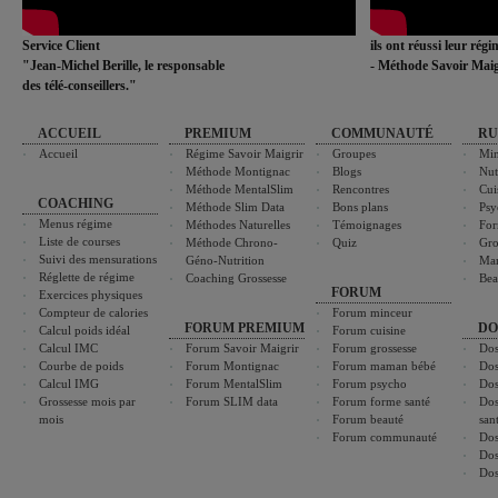
Service Client
ils ont réussi leur rég
"Jean-Michel Berille, le responsable
- Méthode Savoir Maig
des télé-conseillers."
ACCUEIL
PREMIUM
COMMUNAUTÉ
RU
Accueil
Régime Savoir Maigrir
Groupes
Min
Méthode Montignac
Blogs
Nut
Méthode MentalSlim
Rencontres
Cui
COACHING
Méthode Slim Data
Bons plans
Psy
Menus régime
Méthodes Naturelles
Témoignages
For
Liste de courses
Méthode Chrono-
Quiz
Gro
Suivi des mensurations
Géno-Nutrition
Ma
Réglette de régime
Coaching Grossesse
Bea
FORUM
Exercices physiques
Compteur de calories
Forum minceur
FORUM PREMIUM
DO
Calcul poids idéal
Forum cuisine
Calcul IMC
Forum Savoir Maigrir
Forum grossesse
Dos
Courbe de poids
Forum Montignac
Forum maman bébé
Dos
Calcul IMG
Forum MentalSlim
Forum psycho
Dos
Grossesse mois par
Forum SLIM data
Forum forme santé
Dos
mois
Forum beauté
san
Forum communauté
Dos
Dos
Dos