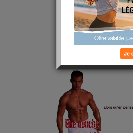
quel temps magnifique par ici chaleur et soleil 
Je 
avec un merveilleux temps comme ça on doit 
mais je peux vous proposer cette image pour 
alors qu'en pens