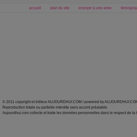
accueil
plan du site
envoyer à une amie
témoigna
Forum minceur
Forum cuisine
Commencer un régime
boissons, vins et cocktails
Alimentation équilibrée et nutrition
astuces et bons plans
Minceur
Recette cuisine
exercices physiques
recette facile
produits minceur
Recette poulet
Tags
:
ventre plat
|
maigrir des fesses
|
abdominaux
|
régime américain
|
régime mayo
|
Découvrez aussi
:
exercices abdominaux
|
recette wok
|
ANXA Partenaires
:
Recette
de cuisine |
Recette cuisine
|
© 2011 copyright et éditeur AUJOURDHUI.COM / powered by AUJOURDHUI.CO
Reproduction totale ou partielle interdite sans accord préalable.
Aujourdhui.com collecte et traite les données personnelles dans le respect de la 