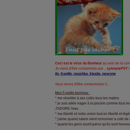
Ceci est le virus du Bonheur
au sein de la co
Je viens d'être contaminée par ..
sylvianePSY
!
jlo, fragille, noushka, klealia, neurone
Vous venez d'être contaminées !!....
Mes 5 petits bonheur :
* me réveiller à ses cotés tous les matins
* je suis allée nager à la piscine comme tous le
J'ADORE l'eau
* ma liberté et notre union tout en liberté et lé
* j'aime quand salem vient ronronner a coté de 
* quand les gens sourit parce qu'ils sont heure